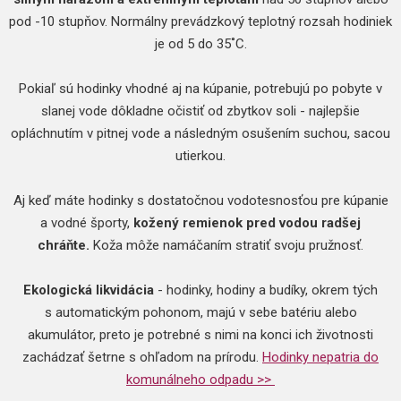
pod -10 stupňov. Normálny prevádzkový teplotný rozsah hodiniek
je od 5 do 35˚C.
Pokiaľ sú hodinky vhodné aj na kúpanie, potrebujú po pobyte v
slanej vode dôkladne očistiť od zbytkov soli - najlepšie
opláchnutím v pitnej vode a následným osušením suchou, sacou
utierkou.
Aj keď máte hodinky s dostatočnou vodotesnosťou pre kúpanie
a vodné športy,
kožený remienok pred vodou radšej
chráňte.
Koža môže namáčaním stratiť svoju pružnosť.
Ekologická likvidácia
- hodinky, hodiny a budíky, okrem tých
s automatickým pohonom, majú v sebe batériu alebo
akumulátor, preto je potrebné s nimi na konci ich životnosti
zachádzať šetrne s ohľadom na prírodu.
Hodinky nepatria do
komunálneho odpadu >>