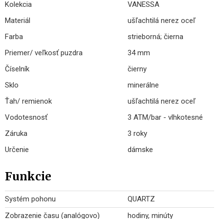
Kolekcia
VANESSA
Materiál
ušľachtilá nerez oceľ
Farba
strieborná; čierna
Priemer/ veľkosť puzdra
34 mm
Číselník
čierny
Sklo
minerálne
Ťah/ remienok
ušľachtilá nerez oceľ
Vodotesnosť
3 ATM/bar - vlhkotesné
Záruka
3 roky
Určenie
dámske
Funkcie
Systém pohonu
QUARTZ
Zobrazenie času (analógovo)
hodiny, minúty