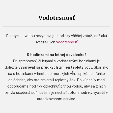
Vodotesnosť
Pri styku s vodou nevystavujte hodinky väčšej záťaži, než akú
uvádzajú ich
vodotesnosť
.
S hodinkami na letnej dovolenke?
Pri sprchovaní, či kúpaní s vodotesnými hodinkami je
dôležité
vyvarovať sa prudkých zmien teploty
vody. Skôr ako
sa s hodinkami vrhnete do morských vĺn, najskôr ich ľahko
opláchnite, aby ste zmiernili teplotný šok. Po kúpaní v mori
odporúčame hodinky opláchnuť pitnou vodou, aby sa z nich
zmyla usadená soľ. Ideálne je nechať potom hodinky vyčistiť v
autorizovanom servise.