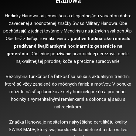
Hanowa
Hodinky Hanowa sú jemnejšou a elegantnejšou variantou dobre
zavedenej a hodnotenej značky Swiss Military Hanowa. Obe
pochádzajú z jednej továrne v Mendirisiu na južných svahoch Álp.
Obe tiež zdieľajú rovnakú vieru v
poctivé hodinárske remeslo
predávané švajčiarskymi hodinármi z generácie na
generáciu.
Dôsledné používanie prvotriednej nerezovej ocele,
najkvalitnejšej prírodnej kože a precízne spracovanie.
Bezchybná funkčnosť a ľahkosť sa snúbi s aktuálnymi trendmi,
ktoré sú vždy zahalené do módnych farieb a motívov. V ponuke
môžete nájsť aj darčekové sety hodiniek pre ňu a pro neho,
hodinky s vymeniteľnými remienkami a dokonca aj sadu s
náhrdelníkom.
Značka Hanowa je nositeľom najvyššieho certifikátu kvality
SWISS MADE, ktorý švajčiarska vláda udeľuje iba starostlivo