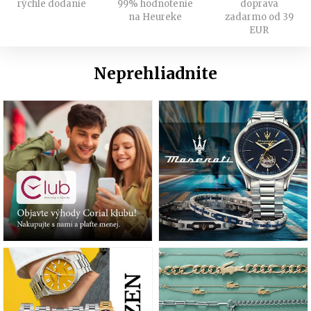
rýchle dodanie
99% hodnotenie
doprava
na Heureke
zadarmo od 39
EUR
Neprehliadnite