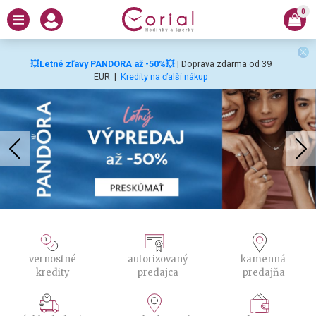
0
💥Letné zľavy PANDORA až -50%💥
| Doprava zdarma od 39
EUR
|
Kredity na ďalší nákup
vernostné
autorizovaný
kamenná
kredity
predajca
predajňa