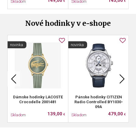
149,00
145,00
Skladom
Skladom
S
€
€
Nové hodinky v e-shope
novinka
novinka
no
Dámske hodinky LACOSTE
Pánske hodinky CITIZEN
Crocodelle 2001481
Radio Controlled BY1030-
09A
139,00
479,00
Skladom
Skladom
S
€
€