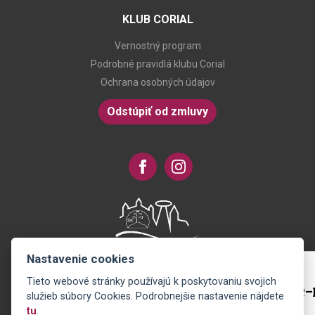
KLUB CORIAL
Vernostný program
Podrobné pravidlá klubu Corial
Ochrana osobných údajov
Odstúpiť od zmluvy
Nastavenie cookies
Tieto webové stránky používajú k poskytovaniu svojich
Novinky na Váš e-mail
služieb súbory Cookies. Podrobnejšie nastavenie nájdete
tu
.