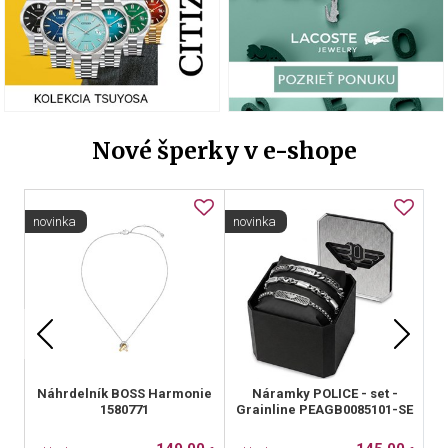
Nové šperky v e-shope
novinka
novinka
Náhrdelník BOSS Harmonie
Náramky POLICE - set -
1580771
Grainline PEAGB0085101-SE