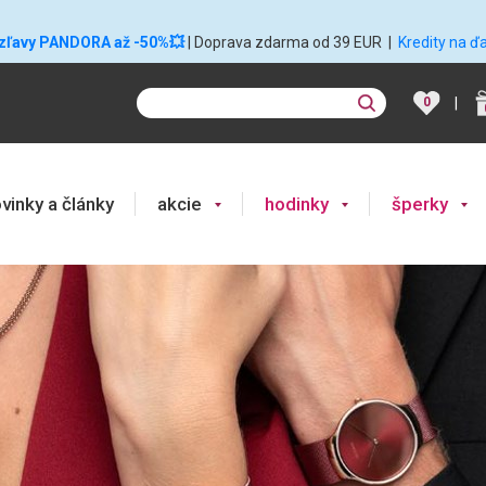
 zľavy PANDORA až -50%💥
| Doprava zdarma od 39 EUR
|
Kredity na ď
|
0
vinky a články
akcie
hodinky
šperky