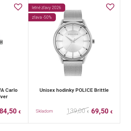
letné zľavy 2026
zľava -50%
A Carlo
Unisex hodinky POLICE Brittle
lver
84,50
139,00
69,50
Skladom
€
€
€