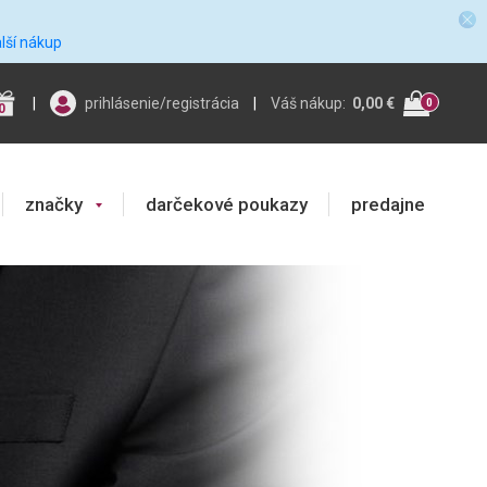
alší nákup
|
prihlásenie/registrácia
|
Váš nákup:
0,00 €
0
0
značky
darčekové poukazy
predajne