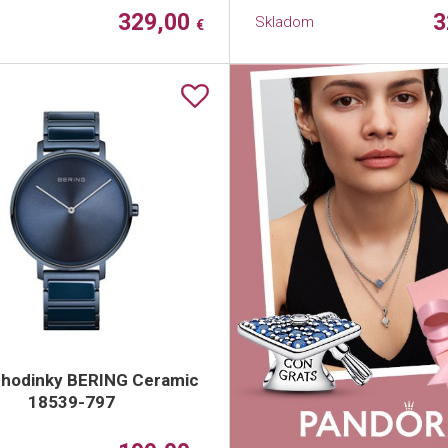
329,00
3
Skladom
€
 hodinky BERING Ceramic
18539-797