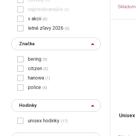
(0)
Skladom
najpredávanejšie
(0)
v akcii
(6)
letné zľavy 2026
(6)
Značka
bering
(9)
citizen
(3)
hanowa
(1)
police
(4)
Hodinky
Unisex
unisex hodinky
(17)