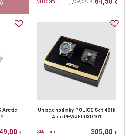
169,00
84,50
Skladom
€
€
 Arctic
Unisex hodinky POLICE Set 40th
04
Anni PEWJF0030401
49,00
305,00
Skladom
€
€