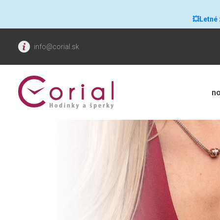
💥Letné
info@corial.sk
no