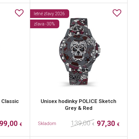
letné zľavy 2026
zľava -30%
 Classic
Unisex hodinky POLICE Sketch
Grey & Red
99,00
139,00
97,30
Skladom
€
€
€