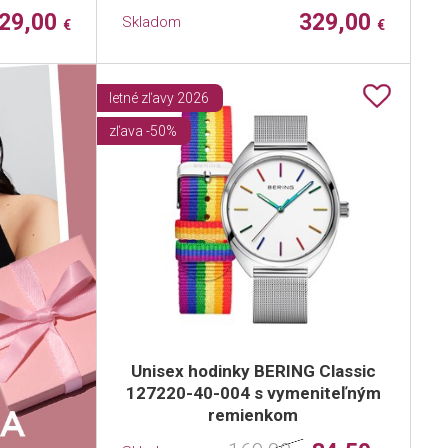
29,00
329,00
Skladom
€
€
letné zľavy 2026
zľava -50%
Unisex hodinky BERING Classic
127220-40-004 s vymeniteľným
remienkom