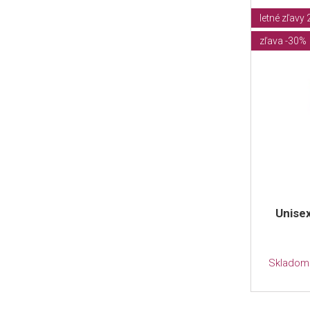
letné zľavy
zľava -30%
Unise
Skladom