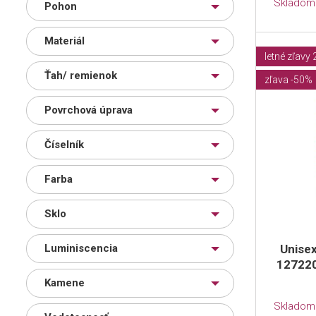
Skladom
Pohon
Materiál
letné zľavy
Ťah/ remienok
zľava -50%
Povrchová úprava
Číselník
Farba
Sklo
Luminiscencia
Unise
127220
Kamene
Skladom