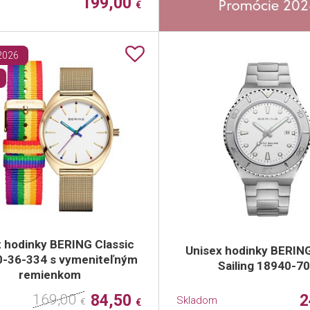
199,00
€
 2026
x hodinky BERING Classic
Unisex hodinky BERING
-36-334 s vymeniteľným
Sailing 18940-7
remienkom
169,00
84,50
2
Skladom
€
€