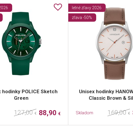
 2026
letné zľavy 2026
zľava -50%
x hodinky POLICE Sketch
Unisex hodinky HANOW
Green
Classic Brown & Si
127,00
88,90
169,00
Skladom
€
€
€