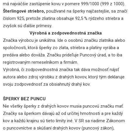
má najväčšie zastúpenie kovu v pomere 999/1000 (999 z 1000).
Šterlingové striebro,
používané na šperky najčastejšie, sa značí
číslom 925, pretože zliatina obsahuje 92,5 % rýdzeho striebra a
zvyšok sú ďalšie prímesy.
Výrobná a zodpovednostná značka
Značka výrobcu je unikátna. Ide o osobnú značku zlatníka alebo
spoločnosti, ktorá šperky zo zlata, striebra a platiny vyrába a
predáva alebo dováža. Značku prideľuje Puncový úrad, a to iba
registrovaným remeselníkom a firmám.
Výrobná, či zodpovednostná značka tak dáva možnosť nájsť
autora alebo zdroj výrobku z drahých kovov, ktorý tým deklaruje
svoju zodpovednosť za obsiahnutý drahý kov.
ŠPERKY BEZ PUNCU
Nie všetky šperky z drahých kovov musia puncovú značku mať.
Značky sa šperkom dávajú až od určitej hmotnosti a pre každý
kov a každú krajinu sú tieto limity iné. V SR sa riadime Zákonom
o puncovníctve a skúšaní drahých kovov (puncový zákon),