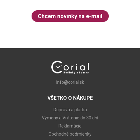
Chcem novinky na e-mail
info@corial.sk
VŠETKO O NÁKUPE
Doprava a platba
Výmeny a Vrátenie do 30 dní
Reklamácie
Obchodné podmienky