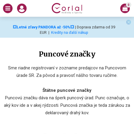
0
💥Letné zľavy PANDORA až -50%💥
| Doprava zdarma od 39
EUR
|
Kredity na ďalší nákup
Puncové značky
Sme riadne registrovaní v zozname predajcov na Puncovom
úrade SR. Za pôvod a pravosť nášho tovaru ručíme.
Štátne puncové značky
Puncovú značku dáva na šperk puncový úrad. Punc označuje, o
aký kov ide a v akej rýdzosti. Puncová značka je teda zárukou za
deklarovaný drahý kov.