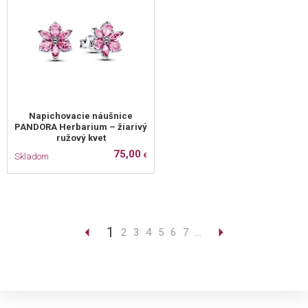
Napichovacie náušnice
PANDORA Herbarium – žiarivý
ružový kvet
75,00
Skladom
€
1
2
3
4
5
6
7
...