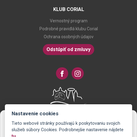
KLUB CORIAL
Vernostný program
Podrobné pravidlá klubu Corial
Ochrana osobných údajov
Odstúpiť od zmluvy
Nastavenie cookies
Tieto webové stránky používajú k poskytovaniu svojich
Novinky na Váš e-mail
služieb súbory Cookies. Podrobnejšie nastavenie nájdete
tu
.