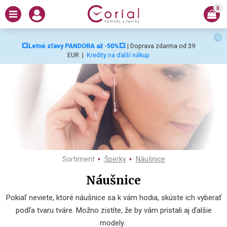
0
💥Letné zľavy PANDORA až -50%💥
| Doprava zdarma od 39
EUR
|
Kredity na ďalší nákup
Sortiment
Šperky
Náušnice
Náušnice
Pokiaľ neviete, ktoré náušnice sa k vám hodia, skúste ich vyberať
podľa tvaru tváre. Možno zistíte, že by vám pristali aj ďalšie
modely.