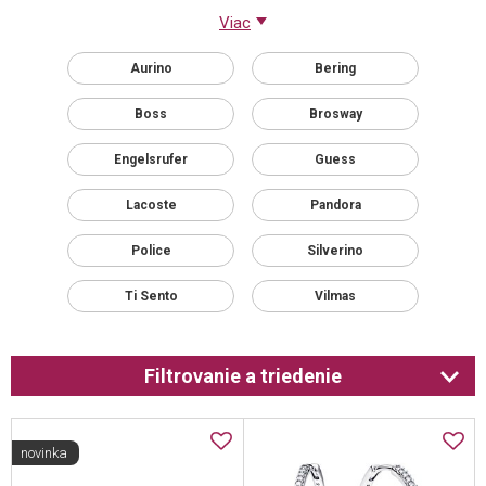
Viac
Aurino
Bering
Boss
Brosway
Engelsrufer
Guess
Lacoste
Pandora
Police
Silverino
Ti Sento
Vilmas
Filtrovanie a triedenie
novinka