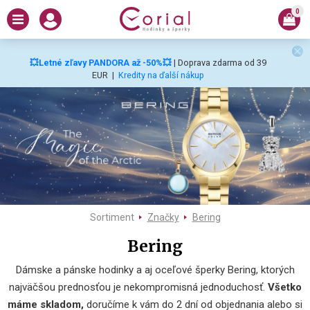
0
💥Letné zľavy PANDORA až -50%💥
| Doprava zdarma od 39
EUR
|
Kredity na ďalší nákup
Sortiment
Značky
Bering
Bering
Dámske a pánske hodinky a aj oceľové šperky Bering, ktorých
najväčšou prednosťou je nekompromisná jednoduchosť.
Všetko
máme skladom,
doručíme k vám do 2 dní od objednania alebo si