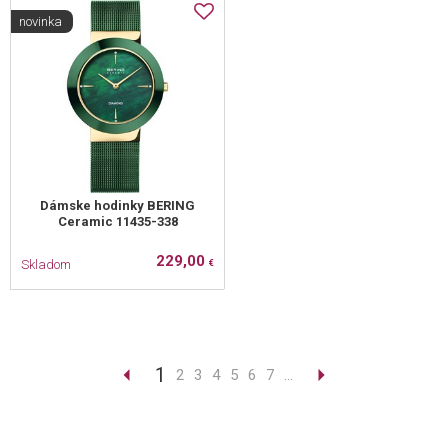
novinka
Dámske hodinky BERING
Ceramic 11435-338
229,00
Skladom
€
1
2
3
4
5
6
7
...