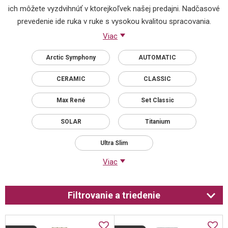
ich môžete vyzdvihnúť v ktorejkoľvek našej predajni. Nadčasové
prevedenie ide ruka v ruke s vysokou kvalitou spracovania.
Viac
Arctic Symphony
AUTOMATIC
CERAMIC
CLASSIC
Max René
Set Classic
SOLAR
Titanium
Ultra Slim
Viac
Filtrovanie a triedenie