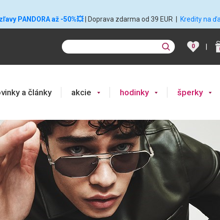
 zľavy PANDORA až -50%💥
| Doprava zdarma od 39 EUR
|
Kredity na ď
|
0
vinky a články
akcie
hodinky
šperky