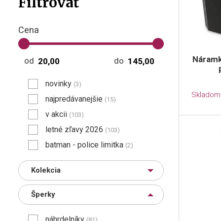
Filtrovať
Cena
Náramky
od
do
novinky
(3)
Skladom
najpredávanejšie
(15)
v akcii
(103)
letné zľavy 2026
(103)
batman - police limitka
(2)
Kolekcia
Šperky
náhrdelníky
(81)