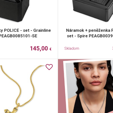
 POLICE - set - Grainline
Náramok + peněženka 
PEAGB0085101-SE
set - Spire PEAGB003
145,00
Skladom
€