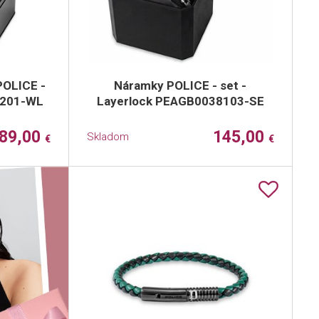
POLICE -
Náramky POLICE - set -
9201-WL
Layerlock PEAGB0038103-SE
89,00
145,00
Skladom
€
€