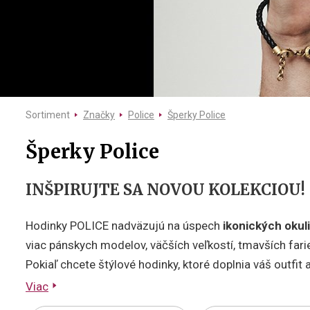
Sortiment
Značky
Police
Šperky Police
Šperky Police
INŠPIRUJTE SA NOVOU KOLEKCIOU!
Hodinky POLICE nadväzujú na úspech
ikonických okuli
viac pánskych modelov, väčších veľkostí, tmavších farie
Pokiaľ chcete štýlové hodinky, ktoré doplnia váš outfit
Viac