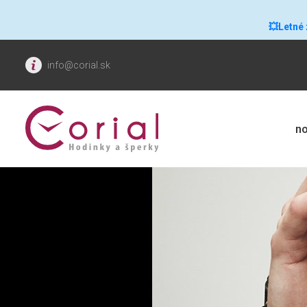
💥Letné
info@corial.sk
no