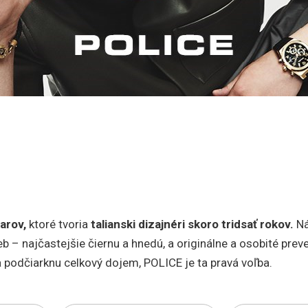
arov,
ktoré tvoria
talianski dizajnéri skoro tridsať rokov.
Ná
b – najčastejšie čiernu a hnedú, a originálne a osobité prev
 a podčiarknu celkový dojem, POLICE je ta pravá voľba.