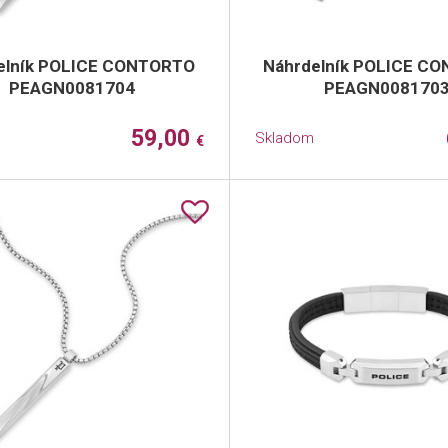
elník POLICE CONTORTO
Náhrdelník POLICE C
PEAGN0081704
PEAGN008170
59,00
Skladom
€