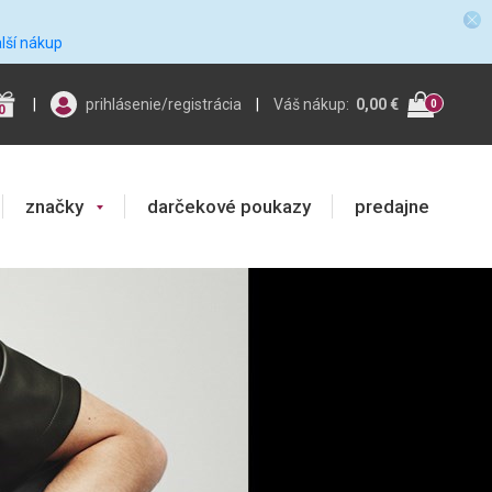
alší nákup
|
prihlásenie/registrácia
|
Váš nákup:
0,00 €
0
0
značky
darčekové poukazy
predajne