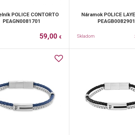
elník POLICE CONTORTO
Náramok POLICE LAY
PEAGN0081701
PEAGB008290
59,00
Skladom
€