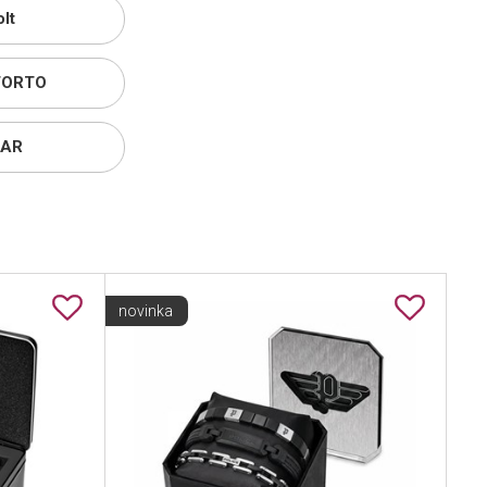
lt
ORTO
AR
novinka