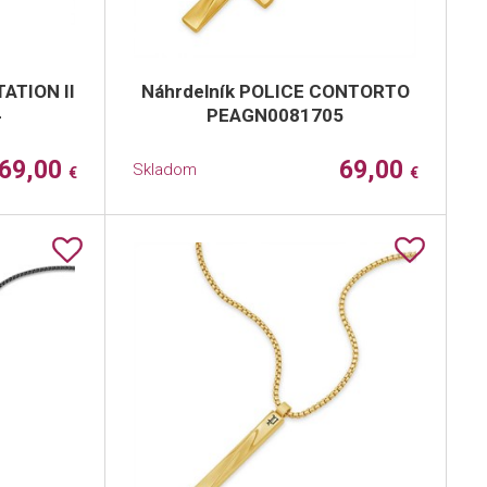
ATION II
Náhrdelník POLICE CONTORTO
4
PEAGN0081705
69,00
69,00
Skladom
€
€