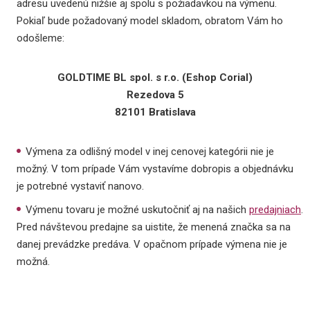
adresu uvedenú nižšie aj spolu s požiadavkou na výmenu.
Pokiaľ bude požadovaný model skladom, obratom Vám ho
odošleme:
GOLDTIME BL spol. s r.o. (Eshop Corial)
Rezedova 5
82101 Bratislava
Výmena za odlišný model v inej cenovej kategórii nie je
možný. V tom prípade Vám vystavíme dobropis a objednávku
je potrebné vystaviť nanovo.
Výmenu tovaru je možné uskutočniť aj na našich
predajniach
.
Pred návštevou predajne sa uistite, že menená značka sa na
danej prevádzke predáva. V opačnom prípade výmena nie je
možná.