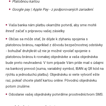
Platobnou kartou
Google pay | Apple Pay - z podporovaných zariadení
.
Vaša banka nám platbu okamžite potvrdí, aby sme mohli
ihneď začať s prípravou vašej zásielky.
Občas sa môže stať, že dôjde k zlyhaniu spojenia s
platobnou bránou, napríklad z dôvodu bezpečnostnej odstávky
- bohužiaľ druhýkrát už nie je možné vyvolať spojenie s
platobnou bránou k rovnakej objednávke a vaša objednávka
bude preto neuhradená. V tom prípade Vám príde mail s údajmi
na bankový prevod (suma, variabilný symbol, IBAN aj QR kód na
rýchlu a jednoduchú platbu). Objednávku si viete vytvoriť ešte
raz, pokiaľ chcete platiť kartou online. Pôvodnú objednávku
potom zrušíme.
Odoslanie vašej objednávky potvrdíme prostredníctvom SMS.