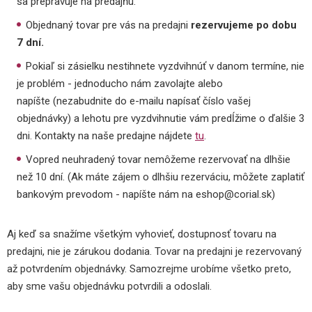
sa prepravuje na predajňu.
Objednaný tovar pre vás na predajni
rezervujeme po dobu
7 dní.
Pokiaľ si zásielku nestihnete vyzdvihnúť v danom termíne, nie
je problém - jednoducho nám zavolajte alebo
napíšte (nezabudnite do e-mailu napísať číslo vašej
objednávky) a lehotu pre vyzdvihnutie vám predĺžime o ďalšie 3
dni. Kontakty na naše predajne nájdete
tu
.
Vopred neuhradený tovar nemôžeme rezervovať na dlhšie
než 10 dní. (Ak máte zájem o dlhšiu rezerváciu, môžete zaplatiť
bankovým prevodom - napíšte nám na eshop@corial.sk)
Aj keď sa snažíme všetkým vyhovieť, dostupnosť tovaru na
predajni, nie je zárukou dodania. Tovar na predajni je rezervovaný
až potvrdením objednávky. Samozrejme urobíme všetko preto,
aby sme vašu objednávku potvrdili a odoslali.