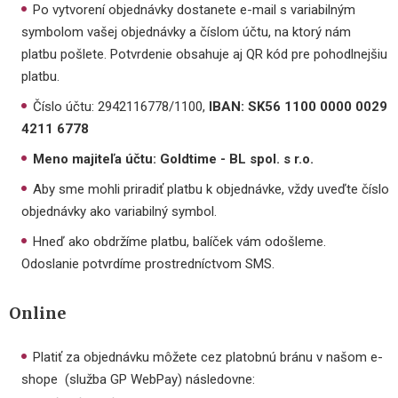
Po vytvorení objednávky dostanete e-mail s variabilným
symbolom vašej objednávky a číslom účtu, na ktorý nám
platbu pošlete. Potvrdenie obsahuje aj QR kód pre pohodlnejšiu
platbu.
Číslo účtu: 2942116778/1100,
IBAN: SK56 1100 0000 0029
4211 6778
Meno majiteľa účtu: Goldtime - BL spol. s r.o.
Aby sme mohli priradiť platbu k objednávke, vždy uveďte číslo
objednávky ako variabilný symbol.
Hneď ako obdržíme platbu, balíček vám odošleme.
Odoslanie potvrdíme prostredníctvom SMS.
Online
Platiť za objednávku môžete cez platobnú bránu v našom e-
shope (služba GP WebPay) následovne: