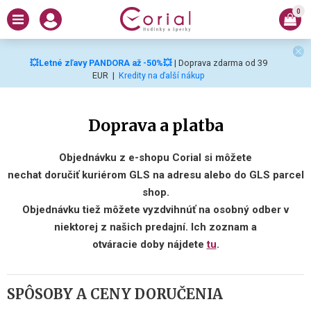
0
💥Letné zľavy PANDORA až -50%💥
| Doprava zdarma od 39
EUR
|
Kredity na ďalší nákup
Doprava a platba
Objednávku z e-shopu Corial si môžete
nechat doručiť kuriérom GLS na adresu alebo do GLS parcel
shop.
Objednávku tiež môžete vyzdvihnúť na osobný odber v
niektorej z našich predajní. Ich zoznam a
otváracie doby nájdete
tu
.
SP
Ô
SOBY A CENY DORUČENIA