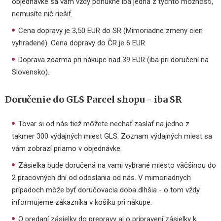
objednávke sa vám vždy ponúkne iba jedna z týchto možností,
nemusíte nič riešiť.
Cena dopravy je 3,50 EUR do SR (Mimoriadne zmeny cien
vyhradené). Cena dopravy do ČR je 6 EUR.
Doprava zdarma pri nákupe nad 39 EUR (iba pri doručení na
Slovensko).
Doručenie do GLS Parcel shopu - iba SR
Tovar si od nás tiež môžete nechať zaslať na jedno z
takmer 300 výdajných miest GLS. Zoznam výdajných miest sa
vám zobrazí priamo v objednávke.
Zásielka bude doručená na vami vybrané miesto väčšinou do
2 pracovných dní od odoslania od nás. V mimoriadnych
prípadoch môže byť doručovacia doba dlhšia - o tom vždy
informujeme zákazníka v košíku pri nákupe.
O predaní zásielky do prepravy aj o pripravení zásielky k