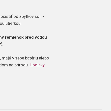
čistiť od zbytkov soli -
ou utierkou.
ný remienok pred vodou
ť.
 majú v sebe batériu alebo
adom na prírodu.
Hodinky