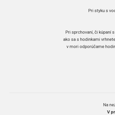
Pri styku s v
Pri sprchovaní, či kúpaní
ako sa s hodinkami vrhnete 
v mori odporúčame hodink
Na ne
V p