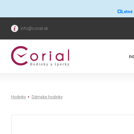
💥Letné
info@corial.sk
no
Hodinky
Dámske hodinky