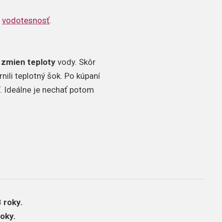
h
vodotesnosť
.
 zmien teploty
vody. Skôr
nili teplotný šok. Po kúpaní
. Ideálne je nechať potom
 roky.
oky.