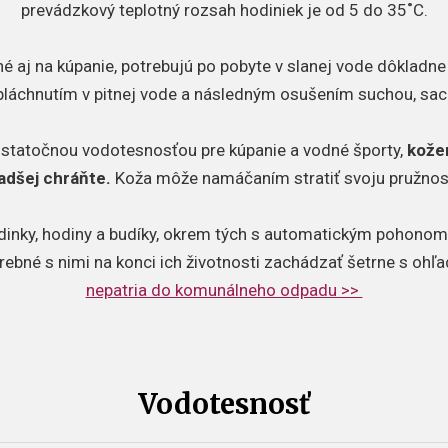
prevádzkový teplotný rozsah hodiniek je od 5 do 35˚C.
é aj na kúpanie, potrebujú po pobyte v slanej vode dôkladne o
pláchnutím v pitnej vode a následným osušením suchou, sac
ostatočnou vodotesnosťou pre kúpanie a vodné športy,
kože
adšej chráňte.
Koža môže namáčaním stratiť svoju pružnos
dinky, hodiny a budíky, okrem tých s automatickým pohonom,
trebné s nimi na konci ich životnosti zachádzať šetrne s ohľ
nepatria do komunálneho odpadu >>
Vodotesnosť