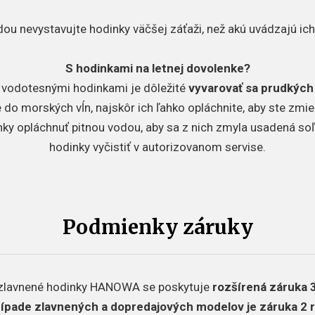
odou nevystavujte hodinky väčšej záťaži, než akú uvádzajú ic
S hodinkami na letnej dovolenke?
 s vodotesnými hodinkami je dôležité
vyvarovať sa prudkých
do morských vĺn, najskôr ich ľahko opláchnite, aby ste zmier
y opláchnuť pitnou vodou, aby sa z nich zmyla usadená soľ
hodinky vyčistiť v autorizovanom servise.
Podmienky záruky
zlavnené hodinky HANOWA se poskytuje
rozšírená záruka 3
rípade zlavnených a dopredajových modelov je záruka 2 r