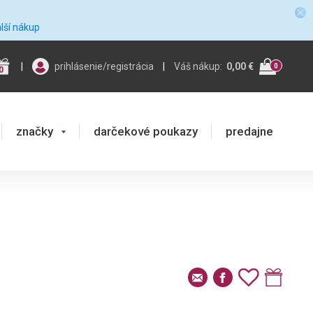
alší nákup
|
prihlásenie/registrácia
|
Váš nákup:
0,00 €
0
0
značky
darčekové poukazy
predajne