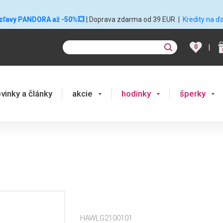
 zľavy PANDORA až -50%💥
| Doprava zdarma od 39 EUR
|
Kredity na ď
|
0
vinky a články
akcie
hodinky
šperky
HAWLG2100101