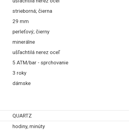
ušľachtilá nerez oceľ
strieborná; čierna
29 mm
perleťový; čierny
minerálne
ušľachtilá nerez oceľ
5 ATM/bar - sprchovanie
3 roky
dámske
QUARTZ
hodiny, minúty