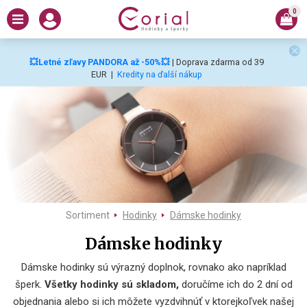
0
💥Letné zľavy PANDORA až -50%💥
| Doprava zdarma od 39
EUR
|
Kredity na ďalší nákup
Sortiment
Hodinky
Dámske hodinky
Dámske hodinky
Dámske hodinky sú výrazný doplnok, rovnako ako napríklad
šperk.
Všetky hodinky sú skladom,
doručíme ich do 2 dní od
objednania alebo si ich môžete vyzdvihnúť v ktorejkoľvek našej