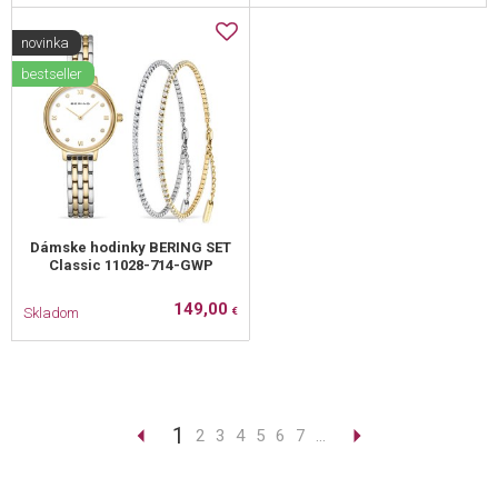
novinka
bestseller
Dámske hodinky BERING SET
Classic 11028-714-GWP
149,00
Skladom
€
1
2
3
4
5
6
7
...