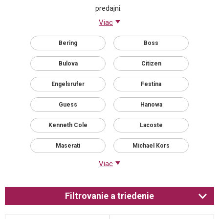
predajni.
Viac
Bering
Boss
Bulova
Citizen
Engelsrufer
Festina
Guess
Hanowa
Kenneth Cole
Lacoste
Maserati
Michael Kors
Viac
Filtrovanie a triedenie