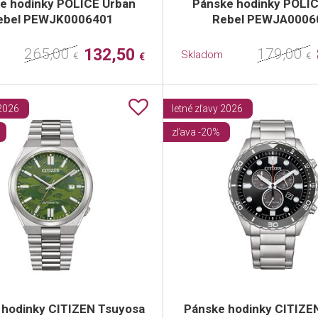
e hodinky POLICE Urban
Pánske hodinky POLI
ebel PEWJK0006401
Rebel PEWJA0006
265,00
132,50
179,00
Skladom
€
€
€
 2026
letné zľavy 2026
zľava -20%
 hodinky CITIZEN Tsuyosa
Pánske hodinky CITIZEN