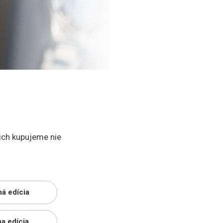
 ich kupujeme nie
ná edícia
a edícia