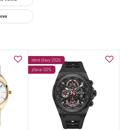
ova
letné zľavy 2026
zľava -50%