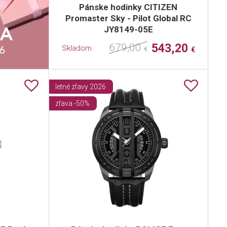
Pánske hodinky CITIZEN
Promaster Sky - Pilot Global RC
JY8149-05E
679,00
543,20
Skladom
€
€
letné zľavy 2026
zľava -50%