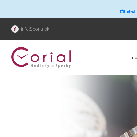
💥Letné
info@corial.sk
no