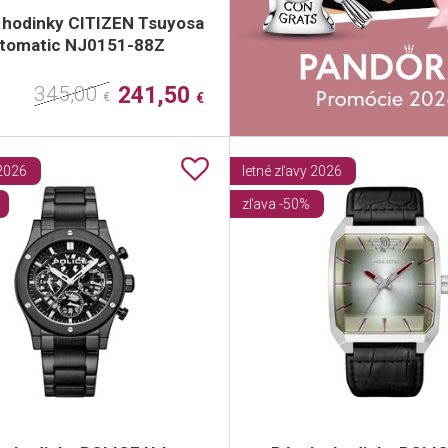
 hodinky CITIZEN Tsuyosa
tomatic NJ0151-88Z
345,00
241,50
€
€
 2026
letné zľavy 2026
zľava -50%