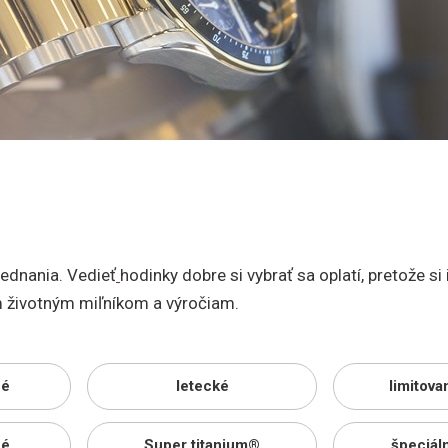
ednania. Vedieť
hodinky dobre si vybrať sa oplatí, pretože si
ým životným miľníkom a výročiam.
né
letecké
limitova
né
Super titanium®
špeciáln