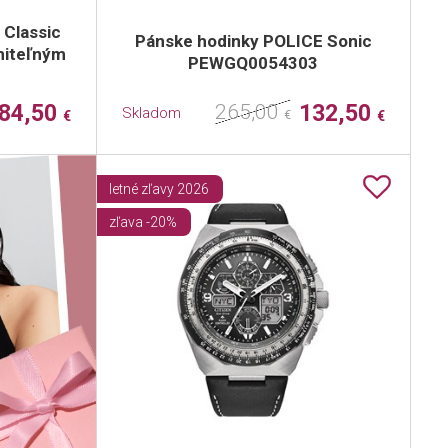
 Classic
Pánske hodinky POLICE Sonic
niteľným
PEWGQ0054303
84,50
265,00
132,50
Skladom
€
€
€
letné zľavy 2026
zľava -20%