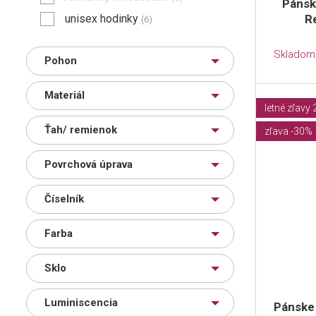
Pánsk
unisex hodinky
R
(6)
Skladom
Pohon
Materiál
letné zľavy
Ťah/ remienok
zľava -30%
Povrchová úprava
Číselník
Farba
Sklo
Luminiscencia
Pánske