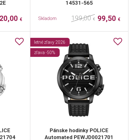
82E
14531-565
20,00
199,00
99,50
Skladom
€
€
€
letné zľavy 2026
zľava -50%
LICE
Pánske hodinky POLICE
21704
Automated PEWJD0021701