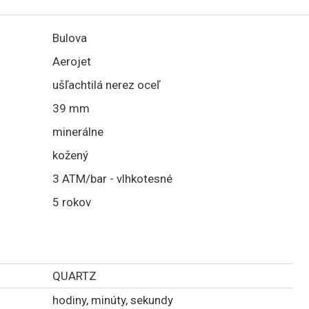
Bulova
Aerojet
ušľachtilá nerez oceľ
39 mm
minerálne
kožený
3 ATM/bar - vlhkotesné
5 rokov
QUARTZ
hodiny, minúty, sekundy