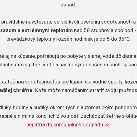
zásad.
 pravidelne navštevujte servis kvôli overeniu vodotesnosti 
nárazom a extrémnym teplotám
nad 50 stupňov alebo pod -
prevádzkový teplotný rozsah hodiniek je od 5 do 35˚C.
é aj na kúpanie, potrebujú po pobyte v slanej vode dôkladne o
pláchnutím v pitnej vode a následným osušením suchou, sac
ostatočnou vodotesnosťou pre kúpanie a vodné športy,
kože
adšej chráňte.
Koža môže namáčaním stratiť svoju pružnos
dinky, hodiny a budíky, okrem tých s automatickým pohonom,
trebné s nimi na konci ich životnosti zachádzať šetrne s ohľ
nepatria do komunálneho odpadu >>