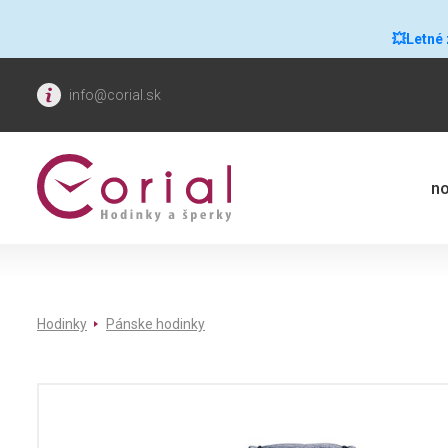
💥Letné
info@corial.sk
no
Hodinky
Pánske hodinky