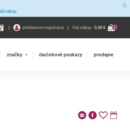
alší nákup
|
prihlásenie/registrácia
|
Váš nákup:
0,00 €
0
0
značky
darčekové poukazy
predajne