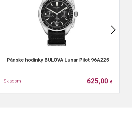
Pánske hodinky BULOVA Lunar Pilot 96A225
625,00
Skladom
S
€