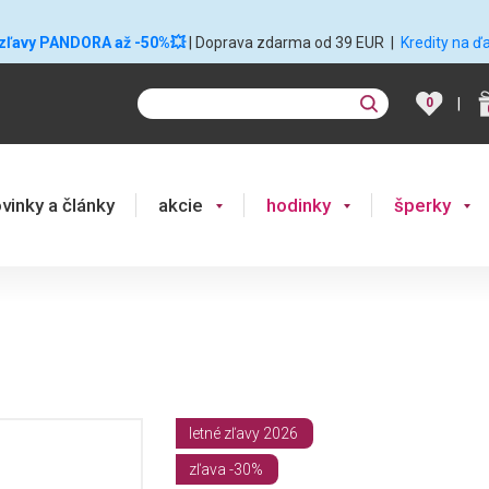
 zľavy PANDORA až -50%💥
| Doprava zdarma od 39 EUR
|
Kredity na ď
|
0
vinky a články
akcie
hodinky
šperky
letné zľavy 2026
zľava -30%