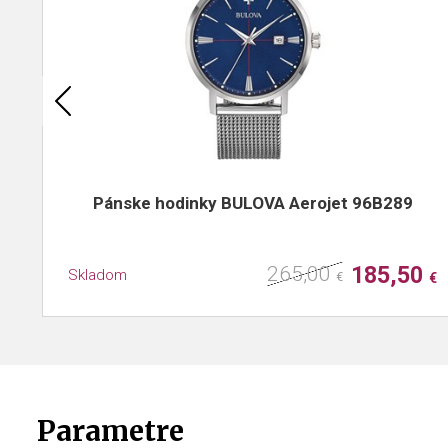
Pánske hodinky BULOVA Aerojet 96B289
265,00
185,50
Skladom
€
€
Parametre