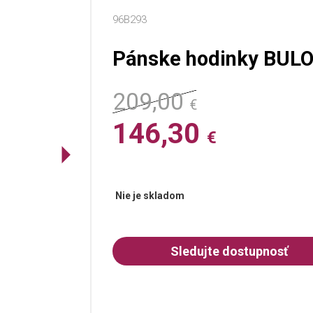
96B293
Pánske hodinky BULO
209,00
€
146,30
€
Nie je skladom