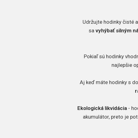
Udržujte hodinky čisté a
sa
vyhýbať silným 
Pokiaľ sú hodinky vhodn
najlepšie o
Aj keď máte hodinky s d
r
Ekologická likvidácia
- ho
akumulátor, preto je po