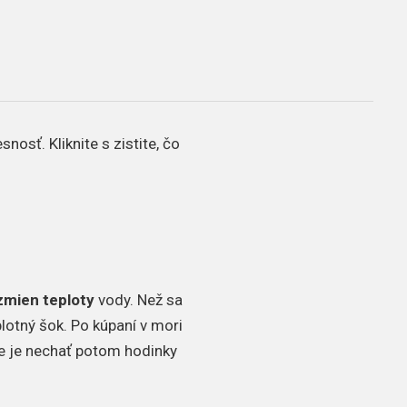
osť. Kliknite s zistite, čo
zmien teploty
vody. Než sa
plotný šok. Po kúpaní v mori
e je nechať potom hodinky