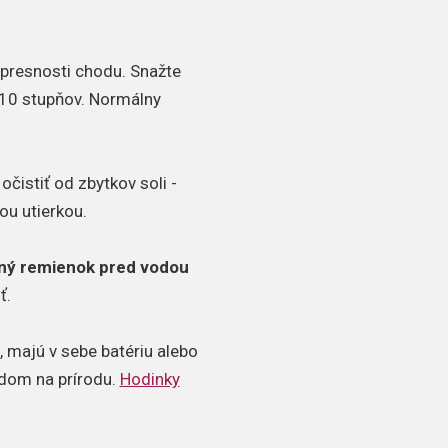
a presnosti chodu. Snažte
10 stupňov. Normálny
čistiť od zbytkov soli -
ou utierkou.
ný remienok pred vodou
ť.
 majú v sebe batériu alebo
adom na prírodu.
Hodinky