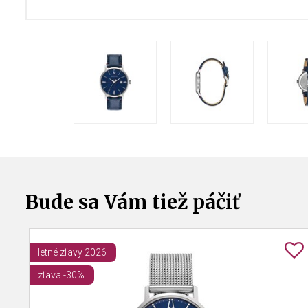
Bude sa Vám tiež páčiť
letné zľavy 2026
zľava -30%