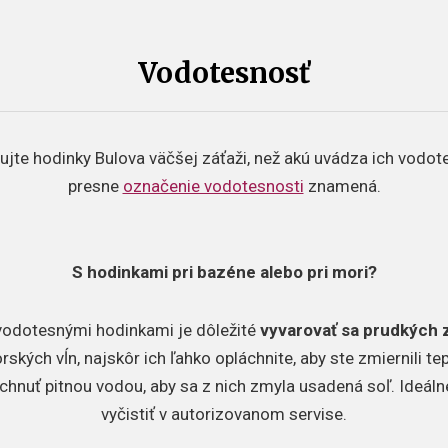
Vodotesnosť
ujte hodinky Bulova väčšej záťaži, než akú uvádza ich vodotesn
presne
označenie vodotesnosti
znamená.
S hodinkami pri bazéne alebo pri mori?
s vodotesnými hodinkami je dôležité
vyvarovať sa prudkých 
kých vĺn, najskôr ich ľahko opláchnite, aby ste zmiernili te
hnuť pitnou vodou, aby sa z nich zmyla usadená soľ. Ideáln
vyčistiť v autorizovanom servise.