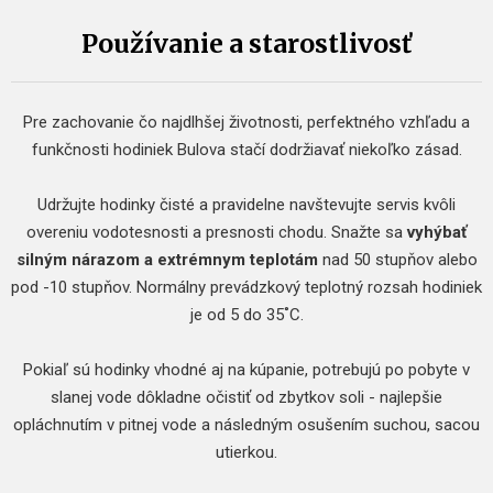
Používanie a starostlivosť
Pre zachovanie čo najdlhšej životnosti, perfektného vzhľadu a
funkčnosti hodiniek Bulova stačí dodržiavať niekoľko zásad.
Udržujte hodinky čisté a pravidelne navštevujte servis kvôli
overeniu vodotesnosti a presnosti chodu. Snažte sa
vyhýbať
silným nárazom a extrémnym teplotám
nad 50 stupňov alebo
pod -10 stupňov. Normálny prevádzkový teplotný rozsah hodiniek
je od 5 do 35˚C.
Pokiaľ sú hodinky vhodné aj na kúpanie, potrebujú po pobyte v
slanej vode dôkladne očistiť od zbytkov soli - najlepšie
opláchnutím v pitnej vode a následným osušením suchou, sacou
utierkou.