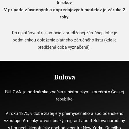
5 rokov.
V prípade zľavnených a dopredajových modelov je záruka 2
roky.
Pri uplatňovaní reklamácie v predĺženej záručnej dobe je
podmienkou doloženie platného záručného listu (kde je
predĺžená doba vyznačená).
Bulova
BULOVA je hodinárska značka s historickými koreňmi v Českej
republike.
V roku 1875, v dobe zlatej éry priemyselného a spoločenského
vzostupu Ameriky, otvoril český imigrant Josef Bulova narodený
v Lounech klenotnícky obchod v centre New Yorku. Onedlho