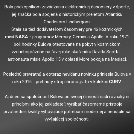
Bola priekopníkom zavádzania elektronickej časomiery v športe,
jej značka bola spojená s historickým preletom Atlantiku
Charlesom Lindbergom.
Stala sa tiež dodávateľom časomiery pre 46 kozmických
misií
NASA -
programov Mercury, Gemini a Apollo. V roku 1971
boli hodinky Bulova otestované na pobyt v kozmickom
vzduchoprázdne na ľavej ruke skafandru Davida Scotta -
astronauta misie Apollo 15 v oblasti More pokoja na Mesiaci.
Poslednú prevratnú a doteraz nevídanú novinku priniesla Bulova v
roku 2016 - prehnutý stroj chronografu v kolekcii
CURV
.
Aj dnes sa spoločnosť Bulova pri svojej činnosti riadi rovnakými
princípmi ako jej zakladateľ: vyrábať časomerné prístroje
prvotriednej kvality vyhovujúce potrebám modernej a neustále sa
vyvíjajúcej spoločnosti.