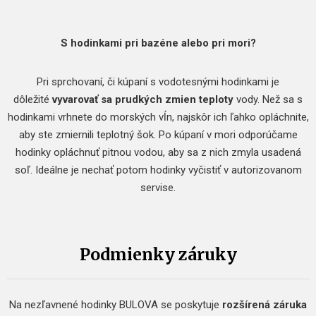
S hodinkami pri bazéne alebo pri mori?
Pri sprchovaní, či kúpaní s vodotesnými hodinkami je
dôležité
vyvarovať sa prudkých zmien teploty
vody. Než sa s
hodinkami vrhnete do morských vĺn, najskôr ich ľahko opláchnite,
aby ste zmiernili teplotný šok. Po kúpaní v mori odporúčame
hodinky opláchnuť pitnou vodou, aby sa z nich zmyla usadená
soľ. Ideálne je nechať potom hodinky vyčistiť v autorizovanom
servise.
Podmienky záruky
Na nezľavnené hodinky BULOVA se poskytuje
rozšírená záruka