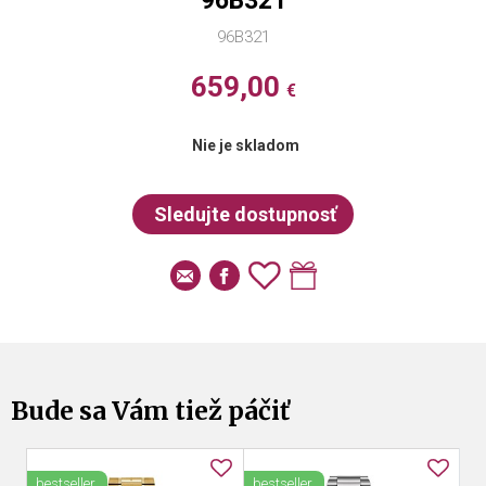
96B321
96B321
659,00
€
Nie je skladom
Bude sa Vám tiež páčiť
bestseller
bestseller
be