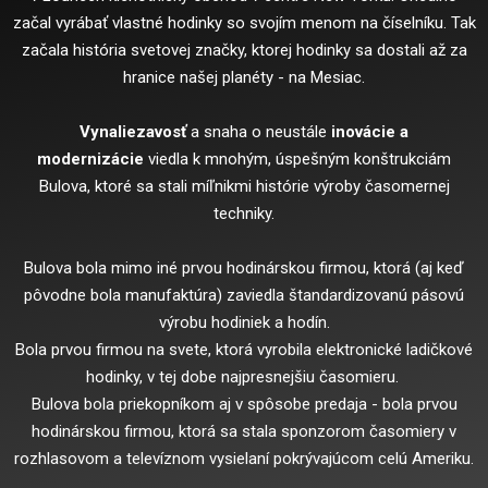
začal vyrábať vlastné hodinky so svojím menom na číselníku. Tak
začala história svetovej značky, ktorej hodinky sa dostali až za
hranice našej planéty - na Mesiac.
Vynaliezavosť
a snaha o neustále
inovácie a
modernizácie
viedla k mnohým, úspešným konštrukciám
Bulova, ktoré sa stali míľnikmi histórie výroby časomernej
techniky.
Bulova bola mimo iné prvou hodinárskou firmou, ktorá (aj keď
pôvodne bola manufaktúra) zaviedla štandardizovanú pásovú
výrobu hodiniek a hodín.
Bola prvou firmou na svete, ktorá vyrobila elektronické ladičkové
hodinky, v tej dobe najpresnejšiu časomieru.
Bulova bola priekopníkom aj v spôsobe predaja - bola prvou
hodinárskou firmou, ktorá sa stala sponzorom časomiery v
rozhlasovom a televíznom vysielaní pokrývajúcom celú Ameriku.