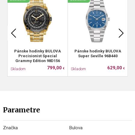
Pánske hodinky BULOVA
Pánske hodinky BULOVA
Precisionist Special
Super Seville 96B440
Grammy Edition 98D156
799,00
629,00
Skladom
Skladom
S
€
€
Parametre
Značka
Bulova