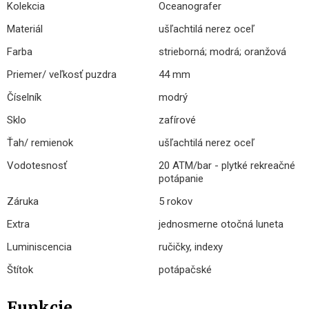
Kolekcia
Oceanografer
Materiál
ušľachtilá nerez oceľ
Farba
strieborná; modrá; oranžová
Priemer/ veľkosť puzdra
44 mm
Číselník
modrý
Sklo
zafírové
Ťah/ remienok
ušľachtilá nerez oceľ
Vodotesnosť
20 ATM/bar - plytké rekreačné
potápanie
Záruka
5 rokov
Extra
jednosmerne otočná luneta
Luminiscencia
ručičky, indexy
Štítok
potápačské
Funkcie