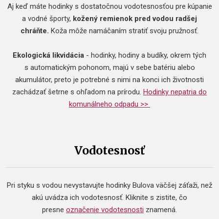
Aj keď máte hodinky s dostatočnou vodotesnosťou pre kúpanie
a vodné športy,
kožený remienok pred vodou radšej
chráňte.
Koža môže namáčaním stratiť svoju pružnosť.
Ekologická likvidácia
- hodinky, hodiny a budíky, okrem tých
s automatickým pohonom, majú v sebe batériu alebo
akumulátor, preto je potrebné s nimi na konci ich životnosti
zachádzať šetrne s ohľadom na prírodu.
Hodinky nepatria do
komunálneho odpadu >>
Vodotesnosť
Pri styku s vodou nevystavujte hodinky Bulova väčšej záťaži, než
akú uvádza ich vodotesnosť. Kliknite s zistite, čo
presne
označenie vodotesnosti
znamená.