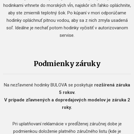
hodinkami vrhnete do morských vĺn, najskôr ich ľahko opláchnite,
aby ste zmiernili teplotný šok. Po kúpaní v mori odporúčame
hodinky opláchnuť pitnou vodou, aby sa z nich zmyla usadená
soľ. Ideálne je nechať potom hodinky vyčistiť v autorizovanom
servise.
Podmienky záruky
Na nezľavnené hodinky BULOVA se poskytuje
rozšírená záruka
5 rokov.
V prípade zľavnených a dopredajových modelov je záruka 2
roky.
Pri uplatňovaní reklamácie v predĺženej záručnej dobe je
podmienkou doloženie platného záručného listu (kde je