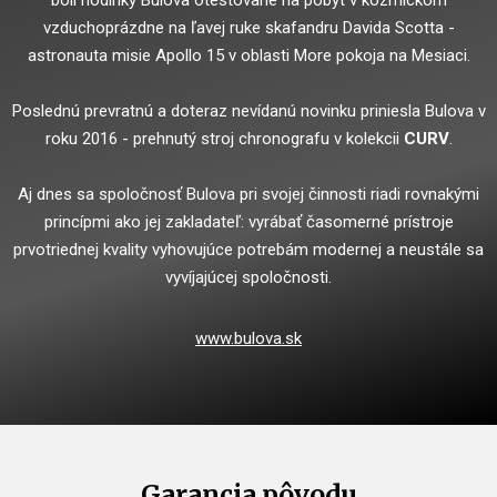
boli hodinky Bulova otestované na pobyt v kozmickom
vzduchoprázdne na ľavej ruke skafandru Davida Scotta -
astronauta misie Apollo 15 v oblasti More pokoja na Mesiaci.
Poslednú prevratnú a doteraz nevídanú novinku priniesla Bulova v
roku 2016 - prehnutý stroj chronografu v kolekcii
CURV
.
Aj dnes sa spoločnosť Bulova pri svojej činnosti riadi rovnakými
princípmi ako jej zakladateľ: vyrábať časomerné prístroje
prvotriednej kvality vyhovujúce potrebám modernej a neustále sa
vyvíjajúcej spoločnosti.
www.bulova.sk
Garancia pôvodu