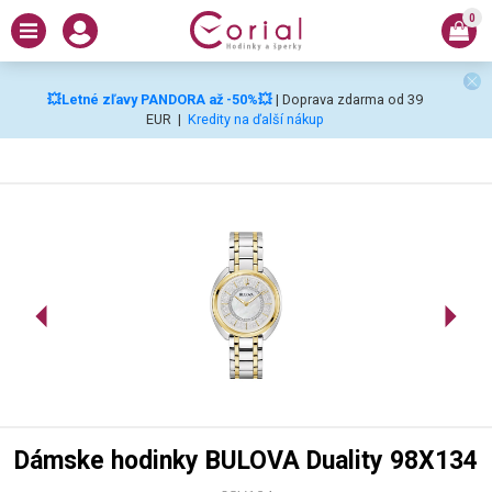
0
💥Letné zľavy PANDORA až -50%💥
| Doprava zdarma od 39
EUR
|
Kredity na ďalší nákup
Dámske hodinky BULOVA Duality 98X134