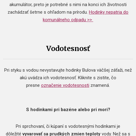
akumulátor, preto je potrebné s nimi na konci ich životnosti
zachádzať šetrne s ohľadom na prírodu.
Hodinky nepatria do
komunálneho odpadu >>
Vodotesnosť
Pri styku s vodou nevystavujte hodinky Bulova väčšej záťaži, než
akú uvádza ich vodotesnosť. Kliknite s zistite, čo
presne
označenie vodotesnosti
znamená.
S hodinkami pri bazéne alebo pri mori?
Pri sprchovaní, či kúpaní s vodotesnými hodinkami je
dôležité
vyvarovať sa prudkých zmien teploty
vody. Než sa s