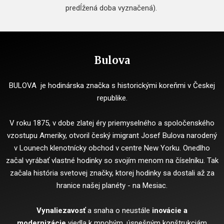
predĺžená doba vyznačená).
Bulova
BULOVA je hodinárska značka s historickými koreňmi v Českej
republike.
V roku 1875, v dobe zlatej éry priemyselného a spoločenského
vzostupu Ameriky, otvoril český imigrant Josef Bulova narodený
v Lounech klenotnícky obchod v centre New Yorku. Onedlho
začal vyrábať vlastné hodinky so svojím menom na číselníku. Tak
začala história svetovej značky, ktorej hodinky sa dostali až za
hranice našej planéty - na Mesiac.
Vynaliezavosť
a snaha o neustále
inovácie a
modernizácie
viedla k mnohým, úspešným konštrukciám