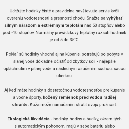
Udržujte hodinky čisté a pravidelne navštevujte servis kvôli
overeniu vodotesnosti a presnosti chodu. Snažte sa
vyhýbať
silným nárazom a extrémnym teplotám
nad 50 stupňov alebo
pod -10 stupňov. Normálny prevádzkový teplotný rozsah hodiniek
je od 5 do 35˚C.
Pokiaľ sú hodinky vhodné aj na kúpanie, potrebujú po pobyte v
slanej vode dôkladne očistiť od zbytkov soli - najlepšie
opláchnutím v pitnej vode a následným osušením suchou, sacou
utierkou.
Aj keď máte hodinky s dostatočnou vodotesnosťou pre kúpanie
a vodné športy,
kožený remienok pred vodou radšej
chráňte.
Koža môže namáčaním stratiť svoju pružnosť.
Ekologická likvidácia
- hodinky, hodiny a budíky, okrem tých
s automatickým pohonom, majú v sebe batériu alebo