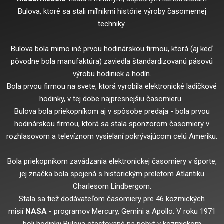
Bulova, ktoré sa stali míľnikmi histórie výroby časomernej
techniky.
Bulova bola mimo iné prvou hodinárskou firmou, ktorá (aj keď
pôvodne bola manufaktúra) zaviedla štandardizovanú pásovú
výrobu hodiniek a hodín.
Bola prvou firmou na svete, ktorá vyrobila elektronické ladičkové
hodinky, v tej dobe najpresnejšiu časomieru.
Bulova bola priekopníkom aj v spôsobe predaja - bola prvou
hodinárskou firmou, ktorá sa stala sponzorom časomiery v
rozhlasovom a televíznom vysielaní pokrývajúcom celú Ameriku.
Bola priekopníkom zavádzania elektronickej časomiery v športe,
jej značka bola spojená s historickým preletom Atlantiku
Charlesom Lindbergom.
Stala sa tiež dodávateľom časomiery pre 46 kozmických
misií
NASA -
programov Mercury, Gemini a Apollo. V roku 1971