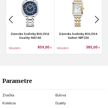
Dámske hodinky BULOVA
Dámske hodinky BULOVA
Duality 96X160
Sutton 98P220
M
859,00
385,00
Skladom
Skladom
S
€
€
Parametre
Značka
Bulova
Kolekcia
Duality