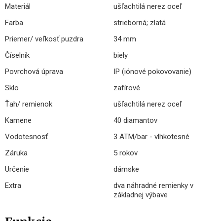
Materiál
ušľachtilá nerez oceľ
Farba
strieborná; zlatá
Priemer/ veľkosť puzdra
34 mm
Číselník
biely
Povrchová úprava
IP (iónové pokovovanie)
Sklo
zafírové
Ťah/ remienok
ušľachtilá nerez oceľ
Kamene
40 diamantov
Vodotesnosť
3 ATM/bar - vlhkotesné
Záruka
5 rokov
Určenie
dámske
Extra
dva náhradné remienky v
základnej výbave