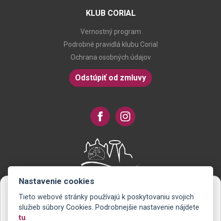
KLUB CORIAL
Vernostný program
Podrobné pravidlá klubu Corial
Ochrana osobných údajov
Odstúpiť od zmluvy
Nastavenie cookies
Tieto webové stránky používajú k poskytovaniu svojich
Novinky na Váš e-mail
služieb súbory Cookies. Podrobnejšie nastavenie nájdete
tu
.