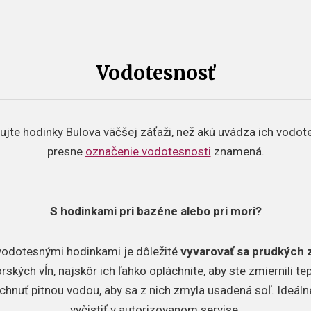
Vodotesnosť
ujte hodinky Bulova väčšej záťaži, než akú uvádza ich vodotesn
presne
označenie vodotesnosti
znamená.
S hodinkami pri bazéne alebo pri mori?
s vodotesnými hodinkami je dôležité
vyvarovať sa prudkých 
kých vĺn, najskôr ich ľahko opláchnite, aby ste zmiernili te
hnuť pitnou vodou, aby sa z nich zmyla usadená soľ. Ideáln
vyčistiť v autorizovanom servise.