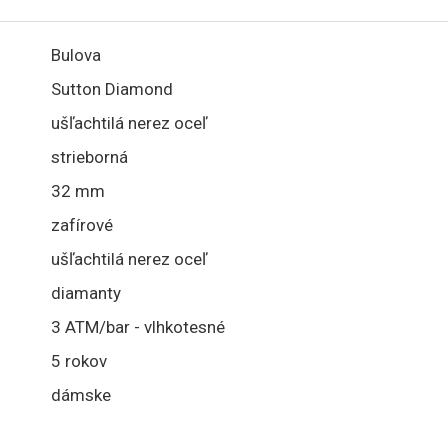
Bulova
Sutton Diamond
ušľachtilá nerez oceľ
strieborná
32 mm
zafírové
ušľachtilá nerez oceľ
diamanty
3 ATM/bar - vlhkotesné
5 rokov
dámske