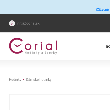
💥Letné
info@corial.sk
no
Hodinky
Dámske hodinky