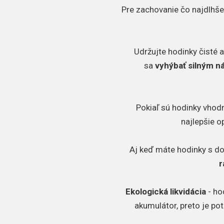
Pre zachovanie čo najdlhšej
Udržujte hodinky čisté a
sa
vyhýbať silným 
Pokiaľ sú hodinky vhodn
najlepšie o
Aj keď máte hodinky s d
r
Ekologická likvidácia
- ho
akumulátor, preto je po