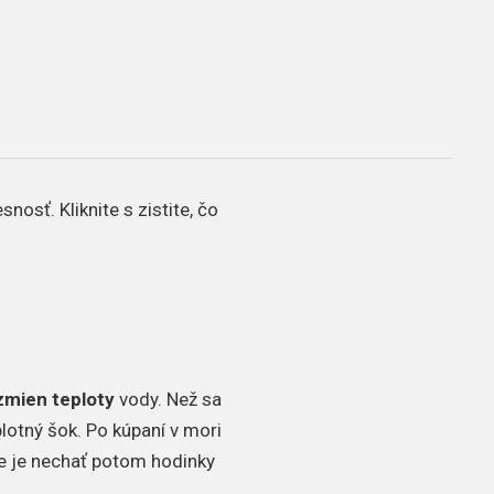
osť. Kliknite s zistite, čo
zmien teploty
vody. Než sa
plotný šok. Po kúpaní v mori
e je nechať potom hodinky