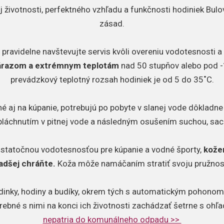
 životnosti, perfektného vzhľadu a funkčnosti hodiniek Bulo
zásad.
 pravidelne navštevujte servis kvôli overeniu vodotesnosti 
nárazom a extrémnym teplotám
nad 50 stupňov alebo pod -
prevádzkový teplotný rozsah hodiniek je od 5 do 35˚C.
é aj na kúpanie, potrebujú po pobyte v slanej vode dôkladne o
pláchnutím v pitnej vode a následným osušením suchou, sac
ostatočnou vodotesnosťou pre kúpanie a vodné športy,
kože
adšej chráňte.
Koža môže namáčaním stratiť svoju pružnos
dinky, hodiny a budíky, okrem tých s automatickým pohonom,
trebné s nimi na konci ich životnosti zachádzať šetrne s ohľ
nepatria do komunálneho odpadu >>