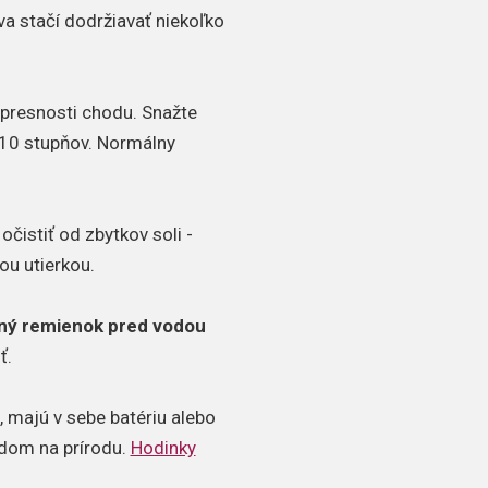
va stačí dodržiavať niekoľko
a presnosti chodu. Snažte
10 stupňov. Normálny
čistiť od zbytkov soli -
ou utierkou.
ný remienok pred vodou
ť.
 majú v sebe batériu alebo
adom na prírodu.
Hodinky