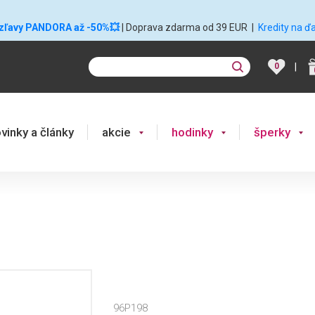
 zľavy PANDORA až -50%💥
| Doprava zdarma od 39 EUR
|
Kredity na ď
|
0
vinky a články
akcie
hodinky
šperky
96P198