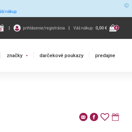
alší nákup
|
prihlásenie/registrácia
|
Váš nákup:
0,00 €
0
0
značky
darčekové poukazy
predajne