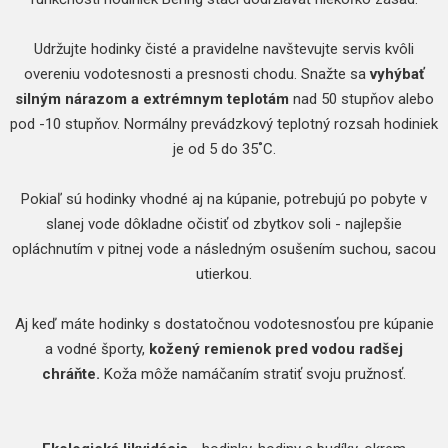
Udržujte hodinky čisté a pravidelne navštevujte servis kvôli
overeniu vodotesnosti a presnosti chodu. Snažte sa
vyhýbať
silným nárazom a extrémnym teplotám
nad 50 stupňov alebo
pod -10 stupňov. Normálny prevádzkový teplotný rozsah hodiniek
je od 5 do 35˚C.
Pokiaľ sú hodinky vhodné aj na kúpanie, potrebujú po pobyte v
slanej vode dôkladne očistiť od zbytkov soli - najlepšie
opláchnutím v pitnej vode a následným osušením suchou, sacou
utierkou.
Aj keď máte hodinky s dostatočnou vodotesnosťou pre kúpanie
a vodné športy,
kožený remienok pred vodou radšej
chráňte.
Koža môže namáčaním stratiť svoju pružnosť.