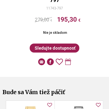
797
11743-797
195,30
279,00
€
€
Nie je skladom
Bude sa Vám tiež páčiť