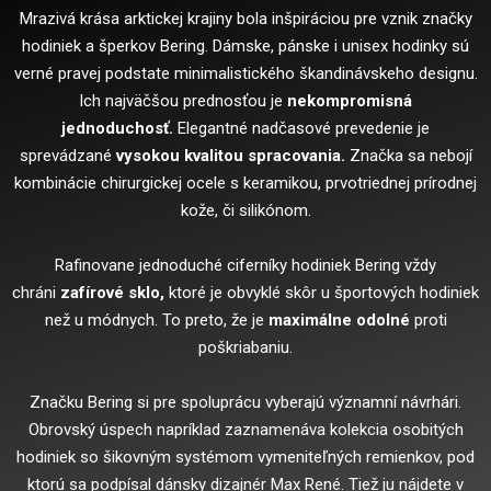
Mrazivá krása arktickej krajiny bola inšpiráciou pre vznik značky
hodiniek a šperkov Bering. Dámske, pánske i unisex hodinky sú
verné pravej podstate minimalistického škandinávskeho designu.
Ich najväčšou prednosťou je
nekompromisná
jednoduchosť.
Elegantné nadčasové prevedenie je
sprevádzané
vysokou kvalitou spracovania.
Značka sa nebojí
kombinácie chirurgickej ocele s keramikou, prvotriednej prírodnej
kože, či silikónom.
Rafinovane jednoduché ciferníky hodiniek Bering vždy
chráni
zafírové sklo,
ktoré je obvyklé skôr u športových hodiniek
než u módnych. To preto, že je
maximálne odolné
proti
poškriabaniu.
Značku Bering si pre spoluprácu vyberajú významní návrhári.
Obrovský úspech napríklad zaznamenáva kolekcia osobitých
hodiniek so šikovným systémom vymeniteľných remienkov, pod
ktorú sa podpísal dánsky dizajnér Max René. Tiež ju nájdete v