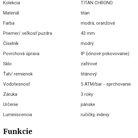
Kolekcia
TITAN CHRONO
Materiál
titan
Farba
modrá; oranžová
Priemer/ veľkosť puzdra
43 mm
Číselník
modrý
Povrchová úprava
IP (iónové pokovovanie)
Sklo
zafírové
Ťah/ remienok
titánový
Vodotesnosť
5 ATM/bar - sprchovanie
Záruka
3 roky
Určenie
pánske
Luminiscencia
ručičky, indexy
Funkcie