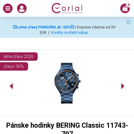
0
💥Letné zľavy PANDORA až -50%💥
| Doprava zdarma od 39
EUR
|
Kredity na ďalší nákup
letné zľavy 2026
zľava -30%
Pánske hodinky BERING Classic 11743-