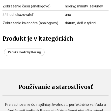
Zobrazenie času (analógovo)
hodiny, minúty, sekundy
24 hod. ukazovateľ
áno
Zobrazenie kalendára (analógovo)
dátum, deň v týždni
Produkt je v kategóriách
Pánske hodinky Bering
Používanie a starostlivosť
Pre zachovanie čo najdlhšej životnosti, perfektného vzhľadu a
funkčnosti hodiniek Bering stačí dodržiavať niekoľko zásad.