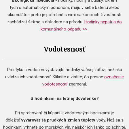
Ekologická likvidácia
- hodinky, hodiny a budíky, okrem
tých s automatickým pohonom, majú v sebe batériu alebo
akumulátor, preto je potrebné s nimi na konci ich živostnosti
zachádzať šetrne s ohľadom na prírodu.
Hodinky nepatria do
komunálneho odpadu >>
Vodotesnosť
Pri styku s vodou nevystavujte hodinky väčšej záťaži, než akú
uvádza ich vodotesnosť. Kliknite a zistite, čo presne
označenie
vodotesnosti
znamená.
S hodinkami na letnej dovolenke?
Pri sprchovaní, či kúpaní s vodotesnými hodinkami je
dôležité
vyvarovať sa prudkých zmien teploty
vody. Než sa s
hodinkami vrhnete do morských vĺn, najskôr ich ľahko opláchnite,