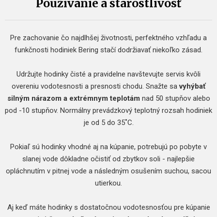
Používanie a starostlivosť
Pre zachovanie čo najdlhšej životnosti, perfektného vzhľadu a
funkčnosti hodiniek Bering stačí dodržiavať niekoľko zásad.
Udržujte hodinky čisté a pravidelne navštevujte servis kvôli
overeniu vodotesnosti a presnosti chodu. Snažte sa
vyhýbať
silným nárazom a extrémnym teplotám
nad 50 stupňov alebo
pod -10 stupňov. Normálny prevádzkový teplotný rozsah hodiniek
je od 5 do 35˚C.
Pokiaľ sú hodinky vhodné aj na kúpanie, potrebujú po pobyte v
slanej vode dôkladne očistiť od zbytkov soli - najlepšie
opláchnutím v pitnej vode a následným osušením suchou, sacou
utierkou.
Aj keď máte hodinky s dostatočnou vodotesnosťou pre kúpanie