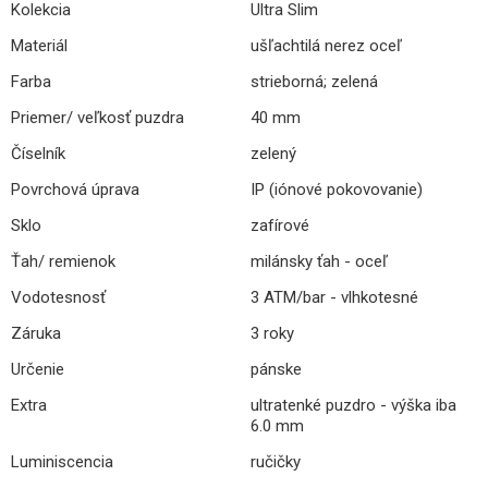
Kolekcia
Ultra Slim
Materiál
ušľachtilá nerez oceľ
Farba
strieborná; zelená
Priemer/ veľkosť puzdra
40 mm
Číselník
zelený
Povrchová úprava
IP (iónové pokovovanie)
Sklo
zafírové
Ťah/ remienok
milánsky ťah - oceľ
Vodotesnosť
3 ATM/bar - vlhkotesné
Záruka
3 roky
Určenie
pánske
Extra
ultratenké puzdro - výška iba
6.0 mm
Luminiscencia
ručičky