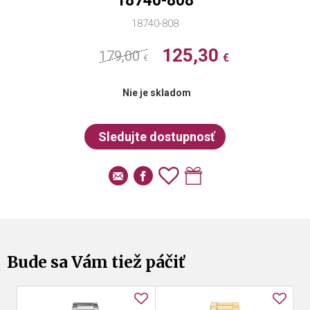
18740-808
18740-808
125,30
179,00
€
€
Nie je skladom
Bude sa Vám tiež páčiť