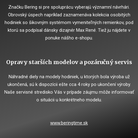
Značku Bering si pre spoluprácu vyberajú významní návrhári.
Obrovský úspech napríklad zaznamenáva kolekcia osobitých
hodiniek so šikovným systémom vymeniteľných remienkov, pod
ktorú sa podpísal dánsky dizajnér Max René. Tiež ju nájdete v
ponuke nášho e-shopu.
Opravy starších modelov a pozáručný servis
Náhradné diely na modely hodiniek, u ktorých bola výroba už
ukončená, sú k dispozícii ešte cca 4 roky po ukončení výroby.
Naše servisné stredisko Vás v prípade záujmu môže informovať
o situácii u konkrétneho modelu.
www.beringtime.sk