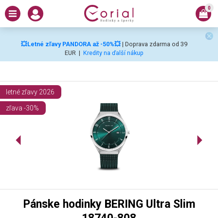
0
💥Letné zľavy PANDORA až -50%💥
| Doprava zdarma od 39
EUR
|
Kredity na ďalší nákup
letné zľavy 2026
zľava -30%
Pánske hodinky BERING Ultra Slim