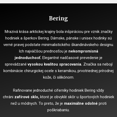
Bering
Mrazivá krása arktickej krajiny bola inšpiráciou pre vznik značky
hodiniek a šperkov Bering. Dámske, pánske i unisex hodinky sú
verné pravej podstate minimalistického škandinávskeho designu.
Ich najväčšou prednosťou je
nekompromisná
jednoduchosť.
Elegantné nadčasové prevedenie je
sprevádzané
vysokou kvalitou spracovania.
Značka sa nebojí
kombinácie chirurgickej ocele s keramikou, prvotriednej prírodnej
kože, či silikónom.
Rafinovane jednoduché ciferníky hodiniek Bering vždy
chráni
zafírové sklo,
ktoré je obvyklé skôr u športových hodiniek
než u módnych. To preto, že je
maximálne odolné
proti
poškriabaniu.