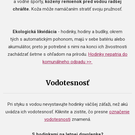
a vodné športy,
kožený remienok pred vodou radšej
chráňte.
Koža môže namáčaním stratiť svoju pružnosť.
Ekologická likvidácia
- hodinky, hodiny a budíky, okrem
tých s automatickým pohonom, majú v sebe batériu alebo
akumulátor, preto je potrebné s nimi na konci ich živostnosti
zachádzať šetrne s ohľadom na prírodu.
Hodinky nepatria do
komunálneho odpadu >>
Vodotesnosť
Pri styku s vodou nevystavujte hodinky väčšej záťaži, než akú
uvádza ich vodotesnosť. Kliknite a zistite, čo presne
označenie
vodotesnosti
znamená.
S hodinkami na letnej dovolenke?