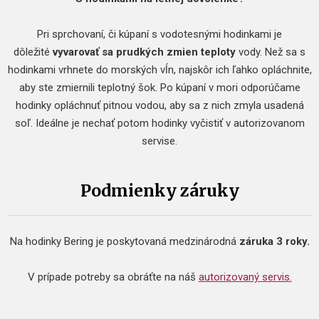
Pri sprchovaní, či kúpaní s vodotesnými hodinkami je
dôležité
vyvarovať sa prudkých zmien teploty
vody. Než sa s
hodinkami vrhnete do morských vĺn, najskôr ich ľahko opláchnite,
aby ste zmiernili teplotný šok. Po kúpaní v mori odporúčame
hodinky opláchnuť pitnou vodou, aby sa z nich zmyla usadená
soľ. Ideálne je nechať potom hodinky vyčistiť v autorizovanom
servise.
Podmienky záruky
Na hodinky Bering je poskytovaná medzinárodná
záruka 3 roky.
V prípade potreby sa obráťte na náš
autorizovaný servis.