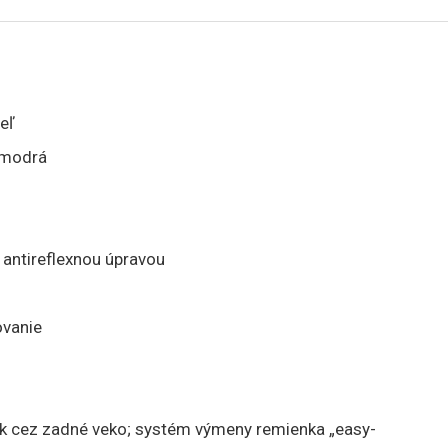
eľ
; modrá
u antireflexnou úpravou
ovanie
ek cez zadné veko; systém výmeny remienka „easy-