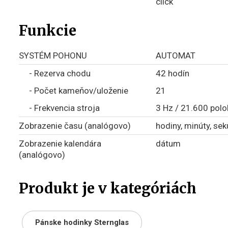
click“
Funkcie
SYSTÉM POHONU
AUTOMAT
- Rezerva chodu
42 hodín
- Počet kameňov/uloženie
21
- Frekvencia stroja
3 Hz / 21.600 pol
Zobrazenie času (analógovo)
hodiny, minúty, se
Zobrazenie kalendára
dátum
(analógovo)
Produkt je v kategóriách
Pánske hodinky Sternglas