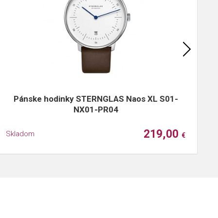
Pánske hodinky STERNGLAS Naos XL S01-
NX01-PR04
219,00
Skladom
S
€