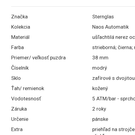
Značka
Sternglas
Kolekcia
Naos Automatik
Materiál
ušľachtilá nerez oc
Farba
strieborná; čierna
Priemer/ veľkosť puzdra
38 mm
Číselník
modrý
Sklo
zafírové s dvojito
Ťah/ remienok
kožený
Vodotesnosť
5 ATM/bar - sprch
Záruka
2 roky
Určenie
pánske
Extra
priehľad na strojč