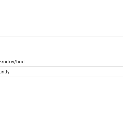
okmitov/hod.
kundy