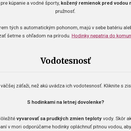
pre kúpanie a vodné športy,
kožený remienok pred vodou r
pružnosť.
okrem tých s automatickým pohonom, majú v sebe batériu aleb
zať šetrne s ohľadom na prírodu.
Hodinky nepatria do komu
Vodotesnosť
väčšej záťaži, než akú uvádza ich vodotesnosť. Kliknite s zis
S hodinkami na letnej dovolenke?
dôležité
vyvarovať sa prudkých zmien teploty
vody. Skôr a
kúpaní v mori odporúčame hodinky opláchnuť pitnou vodou, ab