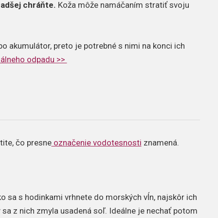
adšej chráňte.
Koža môže namáčaním stratiť svoju
o akumulátor, preto je potrebné s nimi na konci ich
nálneho odpadu >>
tite, čo presne
označenie vodotesnosti
znamená.
ko sa s hodinkami vrhnete do morských vĺn, najskôr ich
y sa z nich zmyla usadená soľ. Ideálne je nechať potom