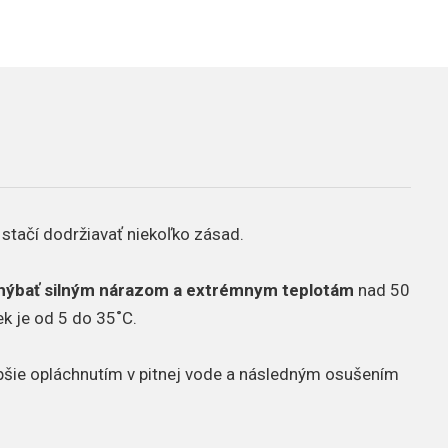
 stačí dodržiavať niekoľko zásad.
hýbať silným nárazom a extrémnym teplotám
nad 50
k je od 5 do 35˚C.
lepšie opláchnutím v pitnej vode a následným osušením