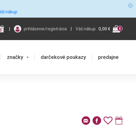
alší nákup
|
prihlásenie/registrácia
|
Váš nákup:
0,00 €
0
0
značky
darčekové poukazy
predajne