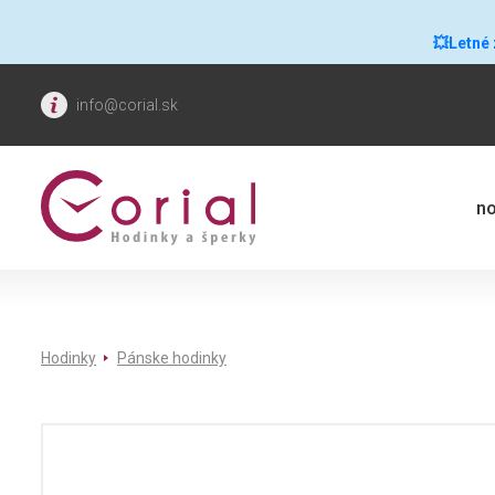
💥Letné
info@corial.sk
no
Hodinky
Pánske hodinky