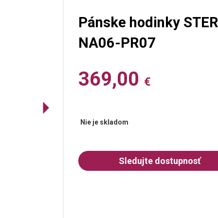
Pánske hodinky STE
NA06-PR07
369,00
€
Nie je skladom