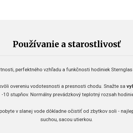
Používanie a starostlivosť
tnosti, perfektného vzhľadu a funkčnosti hodiniek Sternglas
 kvôli overeniu vodotesnosti a presnosti chodu. Snažte sa
vy
 -10 stupňov. Normálny prevádzkový teplotný rozsah hodinie
 pobyte v slanej vode dôkladne očistiť od zbytkov soli - naj
suchou, sacou utierkou.