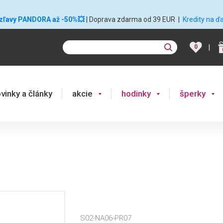
 zľavy PANDORA až -50%💥
| Doprava zdarma od 39 EUR
|
Kredity na ď
|
0
vinky a články
akcie
hodinky
šperky
S02-NA06-PR07