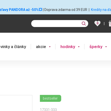
 zľavy PANDORA až -50%💥
| Doprava zdarma od 39 EUR
|
Kredity na ď
|
0
vinky a články
akcie
hodinky
šperky
bestseller
17331-333