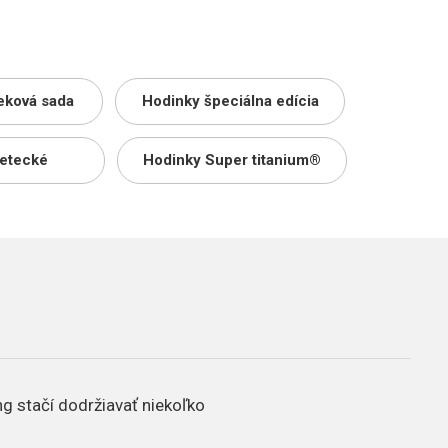
eková sada
Hodinky špeciálna edícia
letecké
Hodinky Super titanium®
ng stačí dodržiavať niekoľko