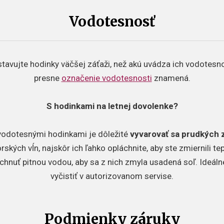
Vodotesnosť
tavujte hodinky väčšej záťaži, než akú uvádza ich vodotesnosť
presne
označenie vodotesnosti
znamená.
S hodinkami na letnej dovolenke?
s vodotesnými hodinkami je dôležité
vyvarovať sa prudkých 
kých vĺn, najskôr ich ľahko opláchnite, aby ste zmiernili te
hnuť pitnou vodou, aby sa z nich zmyla usadená soľ. Ideáln
vyčistiť v autorizovanom servise.
Podmienky záruky