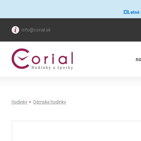
💥Letné
info@corial.sk
no
Hodinky
Dámske hodinky