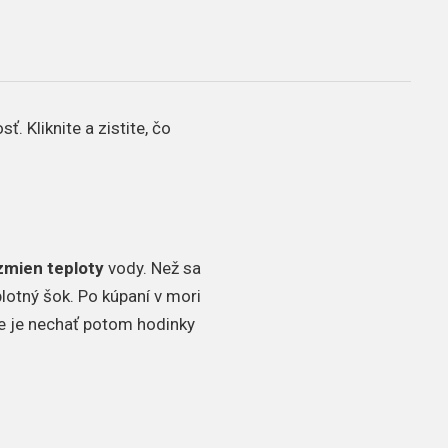
. Kliknite a zistite, čo
zmien teploty
vody. Než sa
plotný šok. Po kúpaní v mori
e je nechať potom hodinky