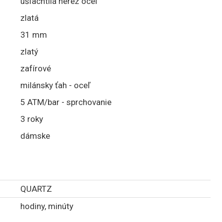
ušľachtilá nerez oceľ
zlatá
31 mm
zlatý
zafírové
milánsky ťah - oceľ
5 ATM/bar - sprchovanie
3 roky
dámske
QUARTZ
hodiny, minúty