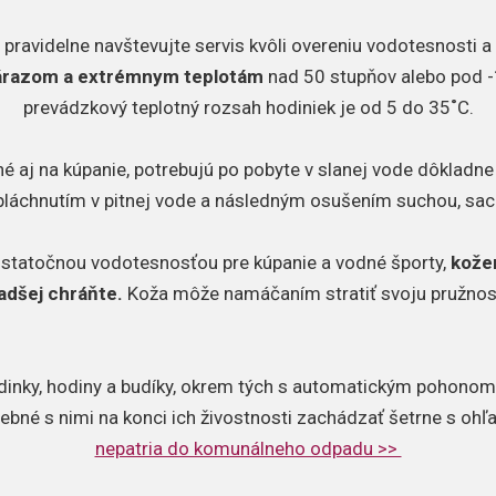
 pravidelne navštevujte servis kvôli overeniu vodotesnosti 
nárazom a extrémnym teplotám
nad 50 stupňov alebo pod -
prevádzkový teplotný rozsah hodiniek je od 5 do 35˚C.
é aj na kúpanie, potrebujú po pobyte v slanej vode dôkladne o
pláchnutím v pitnej vode a následným osušením suchou, sac
ostatočnou vodotesnosťou pre kúpanie a vodné športy,
kože
adšej chráňte.
Koža môže namáčaním stratiť svoju pružnos
dinky, hodiny a budíky, okrem tých s automatickým pohonom,
rebné s nimi na konci ich živostnosti zachádzať šetrne s oh
nepatria do komunálneho odpadu >>