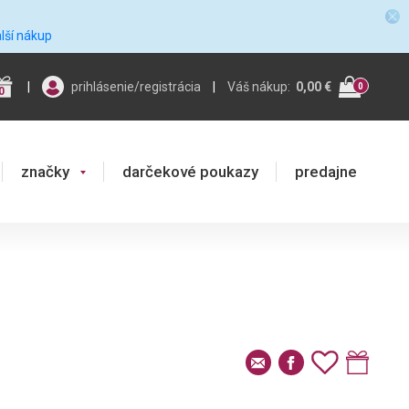
alší nákup
|
prihlásenie/registrácia
|
Váš nákup:
0,00 €
0
0
značky
darčekové poukazy
predajne