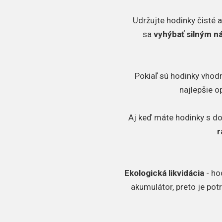
Udržujte hodinky čisté a
sa
vyhýbať silným 
Pokiaľ sú hodinky vhodn
najlepšie o
Aj keď máte hodinky s d
r
Ekologická likvidácia
- ho
akumulátor, preto je pot