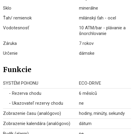
Sklo
minerálne
Ťah/ remienok
milánský ťah - ocel
Vodotesnosť
10 ATM/bar - plávanie a
šnorchlovanie
Záruka
7 rokov
Určenie
dámske
Funkcie
SYSTÉM POHONU
ECO-DRIVE
- Rezerva chodu
6 měsíců
- Ukazovateľ rezervy chodu
ne
Zobrazenie času (analógovo)
hodiny, minúty, sekundy
Zobrazenie kalendára (analógovo)
dátum
Budík (alarm)
ne