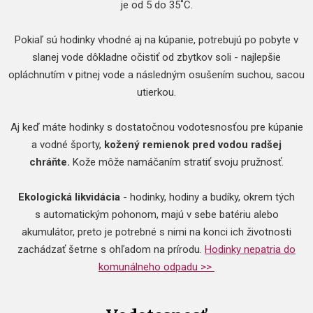
je od 5 do 35˚C.
Pokiaľ sú hodinky vhodné aj na kúpanie, potrebujú po pobyte v
slanej vode dôkladne očistiť od zbytkov soli - najlepšie
opláchnutím v pitnej vode a následným osušením suchou, sacou
utierkou.
Aj keď máte hodinky s dostatočnou vodotesnosťou pre kúpanie
a vodné športy,
kožený remienok pred vodou radšej
chráňte.
Kože môže namáčaním stratiť svoju pružnosť.
Ekologická likvidácia
- hodinky, hodiny a budíky, okrem tých
s automatickým pohonom, majú v sebe batériu alebo
akumulátor, preto je potrebné s nimi na konci ich životnosti
zachádzať šetrne s ohľadom na prírodu.
Hodinky nepatria do
komunálneho odpadu >>