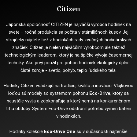
Citizen
Japonská spoločnosť CITIZEN je najväčší výrobca hodiniek na
svete – ročná produkcia sa počíta v stámiliónoch kusov. Jej
strojčeky nájdete tiež v hodinkách rady zvučných hodinárskych
značiek. Citizen je nielen najväčším výrobcom ale taktiež
technologickým leaderom, ktorý je na špičke vývoja časomernej
techniky. Ako prvý použil pre pohon hodiniek ekologicky úplne
čisté zdroje - svetlo, pohyb, teplo ľudského tela.
Hodinky Citizen vsádzajú na tradíciu, kvalitu a inováciu. Vlajkovou
loďou sú modely so systémom pohonu
Eco-Drive
, ktorý sa
neustále vyvíja a zdokonaľuje a ktorý nemá na konkurenčnom
trhu obdoby. Systém Eco-Drive odstránil potrebu výmen batérií
v hodinkách.
Hodinky kolekcie
Eco-Drive One
sú v súčasnosti najtenšie