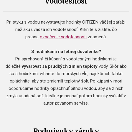
Vodotesnosť
Pri styku s vodou nevystavujte hodinky CITIZEN väčšej záťaži,
než akú uvádza ich vodotesnosť. Kliknite s zistite, čo
presne
označenie vodotesnosti
znamená.
S hodinkami na letnej dovolenke?
Pri sprchovaní, či kúpaní s vodotesnými hodinkami je
dôležité
vyvarovať sa prudkých zmien teploty
vody. Skôr ako
sa s hodinkami vrhnete do morských vĺn, najskôr ich ľahko
opláchnite, aby ste zmiernili teplotný šok. Po kúpaní v mori
odporúčame hodinky opláchnuť pitnou vodou, aby sa z nich
zmyla usadená soľ. Ideálne je nechať potom hodinky vyčistiť v
autorizovanom servise.
Podmienky záruky