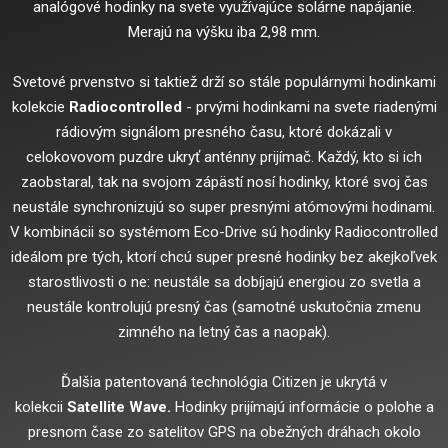
analógové hodinky na svete využívajúce solárne napájanie.
Merajú na výšku iba 2,98 mm.
Svetové prvenstvo si taktiež drží so stále populárnymi hodinkami
kolekcie
Radiocontrolled
- prvými hodinkami na svete riadenými
rádiovým signálom presného času, ktoré dokázali v
celokovovom puzdre ukryť anténny prijímač. Každý, kto si ich
zaobstaral, tak na svojom zápästí nosí hodinky, ktoré svoj čas
neustále synchronizujú so super presnými atómovými hodinami.
V kombinácii so systémom Eco-Drive sú hodinky Radiocontrolled
ideálom pre tých, ktorí chcú super presné hodinky bez akejkoľvek
starostlivosti o ne: neustále sa dobíjajú energiou zo svetla a
neustále kontrolujú presný čas (samotné uskutočnia zmenu
zimného na letný čas a naopak).
Ďalšia patentovaná technológia Citizen je ukrytá v
kolekcii
Satellite Wave.
Hodinky prijímajú informácie o polohe a
presnom čase zo satelitov GPS na obežných dráhach okolo