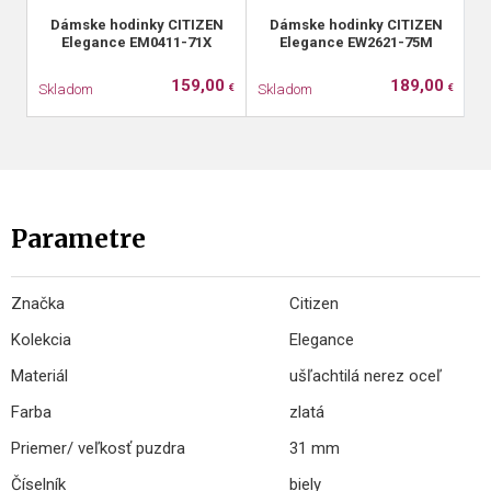
Dámske hodinky CITIZEN
Dámske hodinky CITIZEN
Elegance EM0411-71X
Elegance EW2621-75M
159,00
189,00
Skladom
Skladom
S
€
€
Parametre
Značka
Citizen
Kolekcia
Elegance
Materiál
ušľachtilá nerez oceľ
Farba
zlatá
Priemer/ veľkosť puzdra
31 mm
Číselník
biely