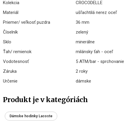
Kolekcia
CROCODELLE
Materiál
ušľachtilá nerez oceľ
Priemer/ veľkosť puzdra
36 mm
Číselník
zelený
Sklo
minerálne
Ťah/ remienok
milánsky ťah - oceľ
Vodotesnosť
5 ATM/bar - sprchovanie
Záruka
2 roky
Určenie
dámske
Produkt je v kategóriách
Dámske hodinky Lacoste