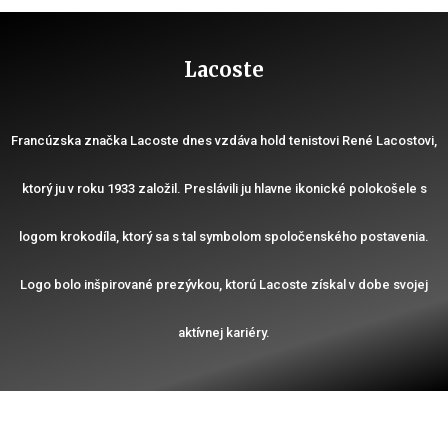
Lacoste
Francúzska značka Lacoste dnes vzdáva hold tenistovi René Lacostovi,
ktorý ju v roku 1933 založil. Preslávili ju hlavne ikonické polokošele s
logom krokodíla, ktorý sa s tal symbolom spoločenského postavenia.
Logo bolo inšpirované prezývkou, ktorú Lacoste získal v dobe svojej
aktívnej kariéry.