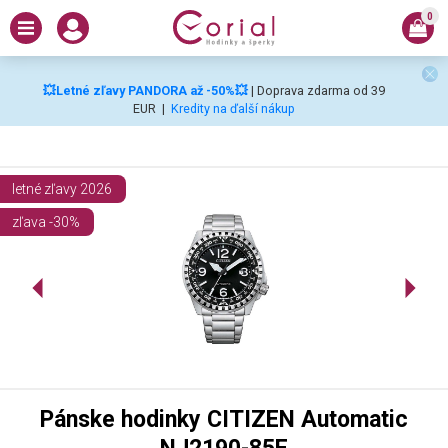
0
💥Letné zľavy PANDORA až -50%💥
| Doprava zdarma od 39
EUR
|
Kredity na ďalší nákup
letné zľavy 2026
zľava -30%
Pánske hodinky CITIZEN Automatic