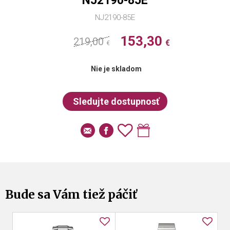
NJ2190-85E
NJ2190-85E
153,30
219,00
€
€
Nie je skladom
Bude sa Vám tiež páčiť