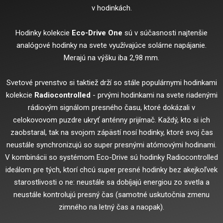
v hodinkách.
Hodinky kolekcie
Eco-Drive One
sú v súčasnosti najtenšie
analógové hodinky na svete využívajúce solárne napájanie.
Merajú na výšku iba 2,98 mm.
Svetové prvenstvo si taktiež drží so stále populárnymi hodinkami
kolekcie
Radiocontrolled
- prvými hodinkami na svete riadenými
rádiovým signálom presného času, ktoré dokázali v
celokovovom puzdre ukryť anténny prijímač. Každý, kto si ich
zaobstaral, tak na svojom zápästí nosí hodinky, ktoré svoj čas
neustále synchronizujú so super presnými atómovými hodinami.
V kombinácii so systémom Eco-Drive sú hodinky Radiocontrolled
ideálom pre tých, ktorí chcú super presné hodinky bez akejkoľvek
starostlivosti o ne: neustále sa dobíjajú energiou zo svetla a
neustále kontrolujú presný čas (samotné uskutočnia zmenu
zimného na letný čas a naopak).