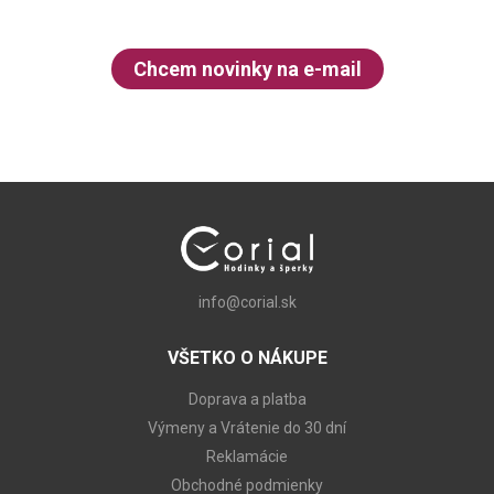
Chcem novinky na e-mail
info@corial.sk
VŠETKO O NÁKUPE
Doprava a platba
Výmeny a Vrátenie do 30 dní
Reklamácie
Obchodné podmienky