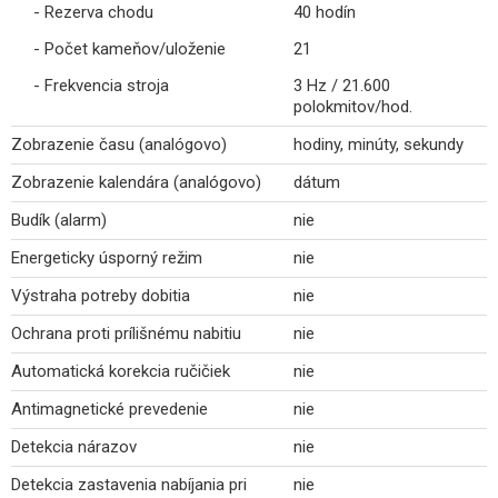
- Rezerva chodu
40 hodín
- Počet kameňov/uloženie
21
- Frekvencia stroja
3 Hz / 21.600
polokmitov/hod.
Zobrazenie času (analógovo)
hodiny, minúty, sekundy
Zobrazenie kalendára (analógovo)
dátum
Budík (alarm)
nie
Energeticky úsporný režim
nie
Výstraha potreby dobitia
nie
Ochrana proti prílišnému nabitiu
nie
Automatická korekcia ručičiek
nie
Antimagnetické prevedenie
nie
Detekcia nárazov
nie
Detekcia zastavenia nabíjania pri
nie