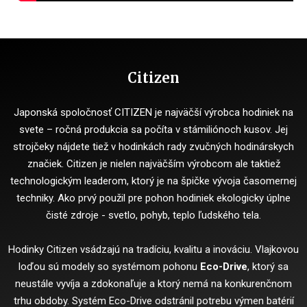
Citizen
Japonská spoločnosť CITIZEN je najväčší výrobca hodiniek na
svete – ročná produkcia sa počíta v stámiliónoch kusov. Jej
strojčeky nájdete tiež v hodinkách rady zvučných hodinárskych
značiek. Citizen je nielen najväčším výrobcom ale taktiež
technologickým leaderom, ktorý je na špičke vývoja časomernej
techniky. Ako prvý použil pre pohon hodiniek ekologicky úplne
čisté zdroje - svetlo, pohyb, teplo ľudského tela.
Hodinky Citizen vsádzajú na tradíciu, kvalitu a inováciu. Vlajkovou
loďou sú modely so systémom pohonu
Eco-Drive
, ktorý sa
neustále vyvíja a zdokonaľuje a ktorý nemá na konkurenčnom
trhu obdoby. Systém Eco-Drive odstránil potrebu výmen batérií