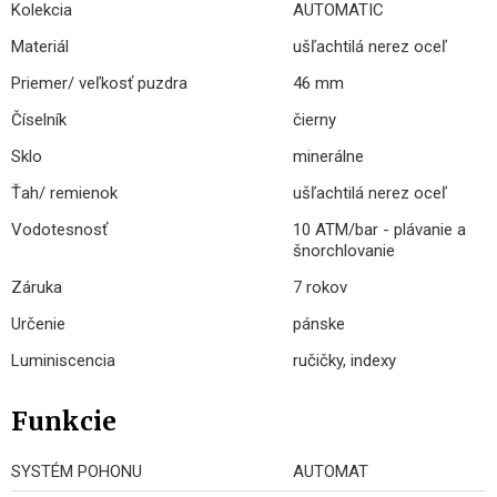
Kolekcia
AUTOMATIC
Materiál
ušľachtilá nerez oceľ
Priemer/ veľkosť puzdra
46 mm
Číselník
čierny
Sklo
minerálne
Ťah/ remienok
ušľachtilá nerez oceľ
Vodotesnosť
10 ATM/bar - plávanie a
šnorchlovanie
Záruka
7 rokov
Určenie
pánske
Luminiscencia
ručičky, indexy
Funkcie
SYSTÉM POHONU
AUTOMAT