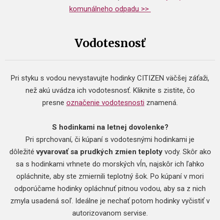
komunálneho odpadu >>
Vodotesnosť
Pri styku s vodou nevystavujte hodinky CITIZEN väčšej záťaži,
než akú uvádza ich vodotesnosť. Kliknite s zistite, čo
presne
označenie vodotesnosti
znamená.
S hodinkami na letnej dovolenke?
Pri sprchovaní, či kúpaní s vodotesnými hodinkami je
dôležité
vyvarovať sa prudkých zmien teploty
vody. Skôr ako
sa s hodinkami vrhnete do morských vĺn, najskôr ich ľahko
opláchnite, aby ste zmiernili teplotný šok. Po kúpaní v mori
odporúčame hodinky opláchnuť pitnou vodou, aby sa z nich
zmyla usadená soľ. Ideálne je nechať potom hodinky vyčistiť v
autorizovanom servise.