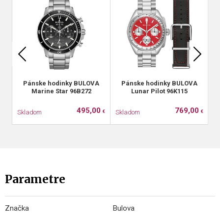
Pánske hodinky BULOVA
Pánske hodinky BULOVA
Marine Star 96B272
Lunar Pilot 96K115
495,00
769,00
Skladom
Skladom
S
€
€
Parametre
Značka
Bulova