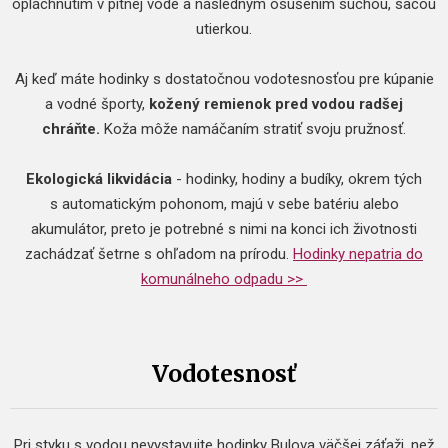
opláchnutím v pitnej vode a následným osušením suchou, sacou
utierkou.
Aj keď máte hodinky s dostatočnou vodotesnosťou pre kúpanie
a vodné športy,
kožený remienok pred vodou radšej
chráňte.
Koža môže namáčaním stratiť svoju pružnosť.
Ekologická likvidácia
- hodinky, hodiny a budíky, okrem tých
s automatickým pohonom, majú v sebe batériu alebo
akumulátor, preto je potrebné s nimi na konci ich životnosti
zachádzať šetrne s ohľadom na prírodu.
Hodinky nepatria do
komunálneho odpadu >>
Vodotesnosť
Pri styku s vodou nevystavujte hodinky Bulova väčšej záťaži, než