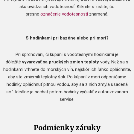
akú uvádza ich vodotesnosť. Kliknite s zistite, čo
presne
označenie vodotesnosti
znamená.
S hodinkami pri bazéne alebo pri mori?
Pri sprchovaní, či kúpaní s vodotesnými hodinkami je
dôležité
vyvarovať sa prudkých zmien teploty
vody. Než sa s
hodinkami vrhnete do morských vĺn, najskôr ich ľahko opláchnite,
aby ste zmiernili teplotný šok. Po kúpaní v mori odporúčame
hodinky opláchnuť pitnou vodou, aby sa z nich zmyla usadená
soľ. Ideálne je nechať potom hodinky vyčistiť v autorizovanom
servise.
Podmienky záruky