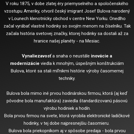
V roku 1875, v dobe zlatej éry priemyselného a spoločenského
vzostupu Ameriky, otvoril český imigrant Josef Bulova narodený
v Lounech klenotnícky obchod v centre New Yorku. Onedlho
začal vyrábať vlastné hodinky so svojím menom na číselníku. Tak
začala história svetovej značky, ktorej hodinky sa dostali až za
hranice našej planéty - na Mesiac.
Vynaliezavosť
a snaha o neustále
inovácie a
modernizácie
viedla k mnohým, úspešným konštrukciám
Bulova, ktoré sa stali míľnikmi histórie výroby časomernej
techniky.
Bulova bola mimo iné prvou hodinárskou firmou, ktorá (aj keď
pôvodne bola manufaktúra) zaviedla štandardizovanú pásovú
výrobu hodiniek a hodín.
Bola prvou firmou na svete, ktorá vyrobila elektronické ladičkové
hodinky, v tej dobe najpresnejšiu časomieru.
Bulova bola priekopníkom aj v spôsobe predaja - bola prvou