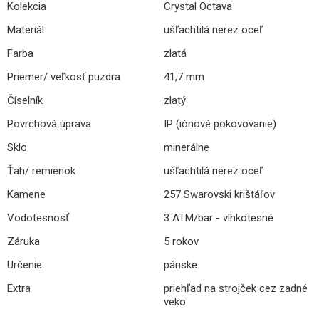
Kolekcia
Crystal Octava
Materiál
ušľachtilá nerez oceľ
Farba
zlatá
Priemer/ veľkosť puzdra
41,7 mm
Číselník
zlatý
Povrchová úprava
IP (iónové pokovovanie)
Sklo
minerálne
Ťah/ remienok
ušľachtilá nerez oceľ
Kamene
257 Swarovski krištáľov
Vodotesnosť
3 ATM/bar - vlhkotesné
Záruka
5 rokov
Určenie
pánske
Extra
priehľad na strojček cez zadné
veko