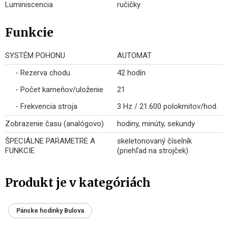
Luminiscencia
ručičky
Funkcie
SYSTÉM POHONU
AUTOMAT
- Rezerva chodu
42 hodín
- Počet kameňov/uloženie
21
- Frekvencia stroja
3 Hz / 21.600 polokmitov/hod.
Zobrazenie času (analógovo)
hodiny, minúty, sekundy
ŠPECIÁLNE PARAMETRE A
skeletonovaný číselník
FUNKCIE
(priehľad na strojček)
Produkt je v kategóriách
Pánske hodinky Bulova