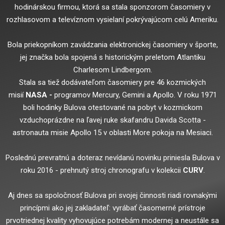
hodinárskou firmou, ktorá sa stala sponzorom časomiery v
rozhlasovom a televíznom vysielaní pokrývajúcom celú Ameriku.
Bola priekopníkom zavádzania elektronickej časomiery v športe,
jej značka bola spojená s historickým preletom Atlantiku
Charlesom Lindbergom.
Stala sa tiež dodávateľom časomiery pre 46 kozmických
misií
NASA -
programov Mercury, Gemini a Apollo. V roku 1971
boli hodinky Bulova otestované na pobyt v kozmickom
vzduchoprázdne na ľavej ruke skafandru Davida Scotta -
astronauta misie Apollo 15 v oblasti More pokoja na Mesiaci.
Poslednú prevratnú a doteraz nevídanú novinku priniesla Bulova v
roku 2016 - prehnutý stroj chronografu v kolekcii
CURV
.
Aj dnes sa spoločnosť Bulova pri svojej činnosti riadi rovnakými
princípmi ako jej zakladateľ: vyrábať časomerné prístroje
prvotriednej kvality vyhovujúce potrebám modernej a neustále sa