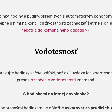
dinky, hodiny a budíky, okrem tých s automatickým pohonom,
rebné s nimi na konci ich živostnosti zachádzať šetrne s oh
nepatria do komunálneho odpadu >>
Vodotesnosť
tavujte hodinky väčšej záťaži, než akú uvádza ich vodotesnosť
presne
označenie vodotesnosti
znamená.
S hodinkami na letnej dovolenke?
s vodotesnými hodinkami je dôležité
vyvarovať sa prudkých 