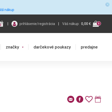
alší nákup
|
prihlásenie/registrácia
|
Váš nákup:
0,00 €
0
0
značky
darčekové poukazy
predajne