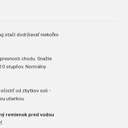
ng stačí dodržiavať niekoľko
a presnosti chodu. Snažte
10 stupňov. Normálny
čistiť od zbytkov soli -
ou utierkou.
ný remienok pred vodou
ť.