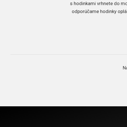
s hodinkami vrhnete do mors
odporúčame hodinky oplác
N