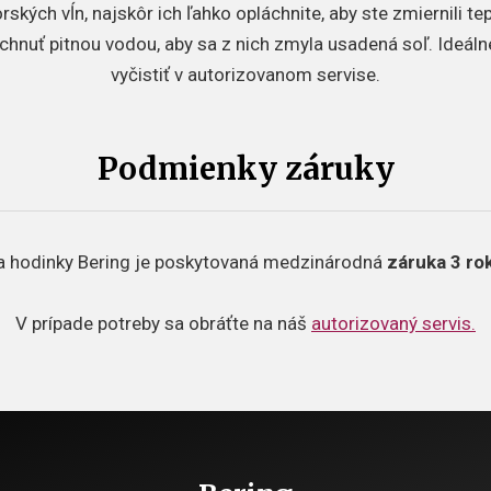
kých vĺn, najskôr ich ľahko opláchnite, aby ste zmiernili te
hnuť pitnou vodou, aby sa z nich zmyla usadená soľ. Ideáln
vyčistiť v autorizovanom servise.
Podmienky záruky
a hodinky Bering je poskytovaná medzinárodná
záruka 3 rok
V prípade potreby sa obráťte na náš
autorizovaný servis.