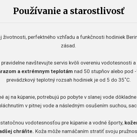
Používanie a starostlivosť
 životnosti, perfektného vzhľadu a funkčnosti hodiniek Beri
zásad.
 pravidelne navštevujte servis kvôli overeniu vodotesnosti 
nárazom a extrémnym teplotám
nad 50 stupňov alebo pod -
prevádzkový teplotný rozsah hodiniek je od 5 do 35˚C.
é aj na kúpanie, potrebujú po pobyte v slanej vode dôkladne o
pláchnutím v pitnej vode a následným osušením suchou, sac
ostatočnou vodotesnosťou pre kúpanie a vodné športy,
kože
adšej chráňte.
Koža môže namáčaním stratiť svoju pružnos