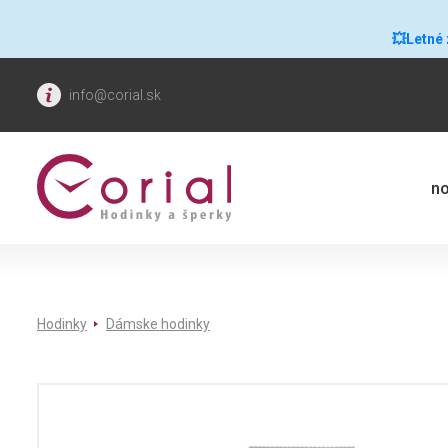
💥Letné
info@corial.sk
no
Hodinky
Dámske hodinky