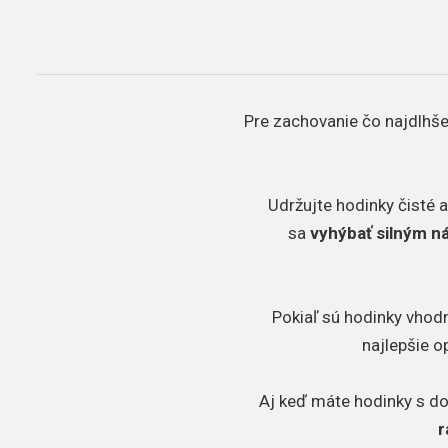
Pre zachovanie čo najdlhšej
Udržujte hodinky čisté a
sa
vyhýbať silným 
Pokiaľ sú hodinky vhodn
najlepšie o
Aj keď máte hodinky s d
r