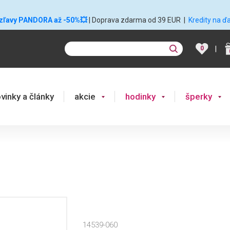
 zľavy PANDORA až -50%💥
| Doprava zdarma od 39 EUR
|
Kredity na ď
|
0
vinky a články
akcie
hodinky
šperky
14539-060