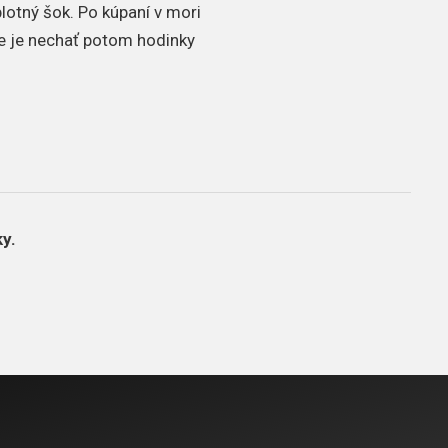
plotný šok. Po kúpaní v mori
e je nechať potom hodinky
y.