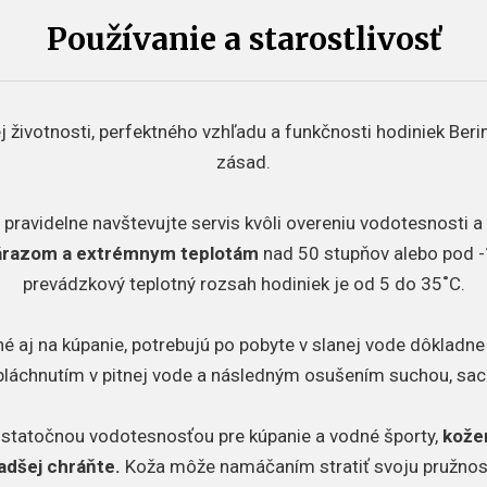
Používanie a starostlivosť
 životnosti, perfektného vzhľadu a funkčnosti hodiniek Beri
zásad.
 pravidelne navštevujte servis kvôli overeniu vodotesnosti 
nárazom a extrémnym teplotám
nad 50 stupňov alebo pod -
prevádzkový teplotný rozsah hodiniek je od 5 do 35˚C.
é aj na kúpanie, potrebujú po pobyte v slanej vode dôkladne o
pláchnutím v pitnej vode a následným osušením suchou, sac
ostatočnou vodotesnosťou pre kúpanie a vodné športy,
kože
adšej chráňte.
Koža môže namáčaním stratiť svoju pružnos