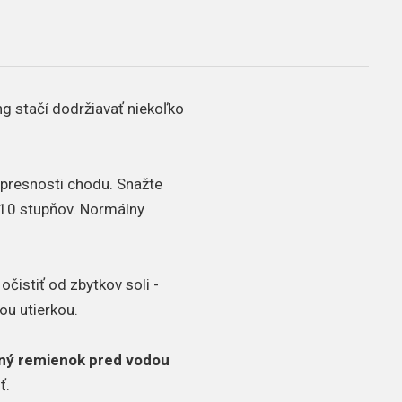
ng stačí dodržiavať niekoľko
a presnosti chodu. Snažte
10 stupňov. Normálny
čistiť od zbytkov soli -
ou utierkou.
ný remienok pred vodou
ť.