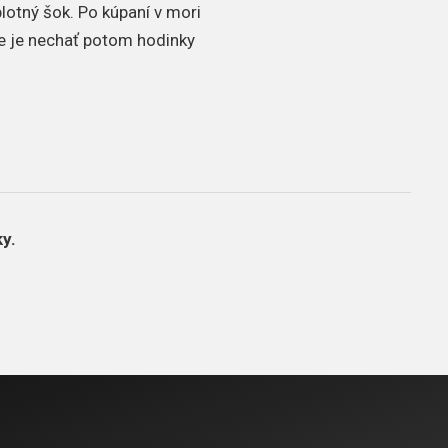
plotný šok. Po kúpaní v mori
e je nechať potom hodinky
y.