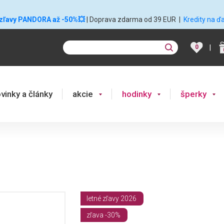
 zľavy PANDORA až -50%💥
| Doprava zdarma od 39 EUR
|
Kredity na ď
|
0
vinky a články
akcie
hodinky
šperky
letné zľavy 2026
zľava -30%