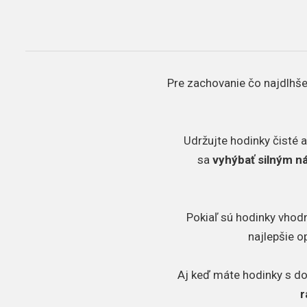
Pre zachovanie čo najdlhšej
Udržujte hodinky čisté a
sa
vyhýbať silným 
Pokiaľ sú hodinky vhodn
najlepšie o
Aj keď máte hodinky s d
r