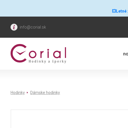
💥Letné
info@corial.sk
no
Hodinky
Dámske hodinky