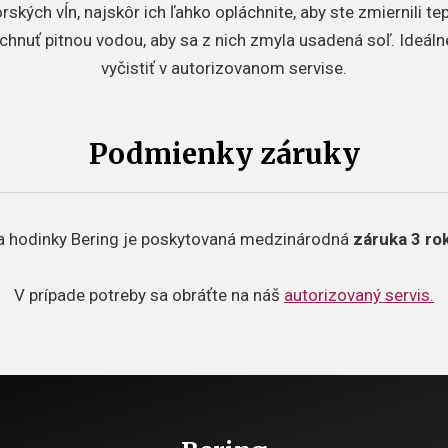
kých vĺn, najskôr ich ľahko opláchnite, aby ste zmiernili te
hnuť pitnou vodou, aby sa z nich zmyla usadená soľ. Ideáln
vyčistiť v autorizovanom servise.
Podmienky záruky
a hodinky Bering je poskytovaná medzinárodná
záruka 3 rok
V prípade potreby sa obráťte na náš
autorizovaný servis.