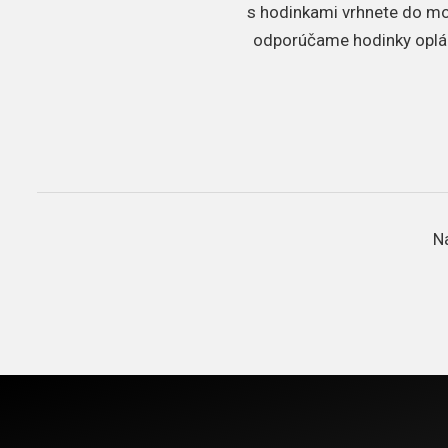
s hodinkami vrhnete do mors
odporúčame hodinky oplác
N