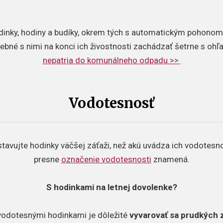
dinky, hodiny a budíky, okrem tých s automatickým pohonom,
rebné s nimi na konci ich živostnosti zachádzať šetrne s oh
nepatria do komunálneho odpadu >>
Vodotesnosť
tavujte hodinky väčšej záťaži, než akú uvádza ich vodotesnosť
presne
označenie vodotesnosti
znamená.
S hodinkami na letnej dovolenke?
s vodotesnými hodinkami je dôležité
vyvarovať sa prudkých 