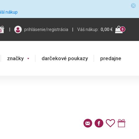
alší nákup
|
prihlásenie/registrácia
|
Váš nákup:
0,00 €
0
0
značky
darčekové poukazy
predajne