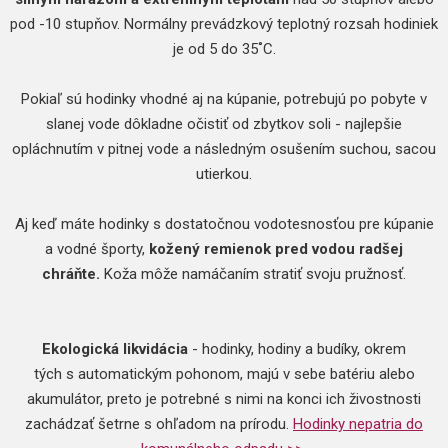
pod -10 stupňov. Normálny prevádzkový teplotný rozsah hodiniek
je od 5 do 35˚C.
Pokiaľ sú hodinky vhodné aj na kúpanie, potrebujú po pobyte v
slanej vode dôkladne očistiť od zbytkov soli - najlepšie
opláchnutím v pitnej vode a následným osušením suchou, sacou
utierkou.
Aj keď máte hodinky s dostatočnou vodotesnosťou pre kúpanie
a vodné športy,
kožený remienok pred vodou radšej
chráňte.
Koža môže namáčaním stratiť svoju pružnosť.
Ekologická likvidácia
- hodinky, hodiny a budíky, okrem
tých s automatickým pohonom, majú v sebe batériu alebo
akumulátor, preto je potrebné s nimi na konci ich živostnosti
zachádzať šetrne s ohľadom na prírodu.
Hodinky nepatria do