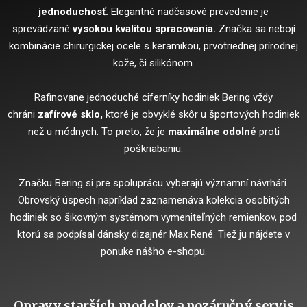
jednoduchosť.
Elegantné nadčasové prevedenie je
sprevádzané
vysokou kvalitou spracovania.
Značka sa nebojí
kombinácie chirurgickej ocele s keramikou, prvotriednej prírodnej
kože, či silikónom.
Rafinovane jednoduché ciferníky hodiniek Bering vždy
chráni
zafírové sklo,
ktoré je obvyklé skôr u športových hodiniek
než u módnych. To preto, že je
maximálne odolné
proti
poškriabaniu.
Značku Bering si pre spoluprácu vyberajú významní návrhári.
Obrovský úspech napríklad zaznamenáva kolekcia osobitých
hodiniek so šikovným systémom vymeniteľných remienkov, pod
ktorú sa podpísal dánsky dizajnér Max René. Tiež ju nájdete v
ponuke nášho e-shopu.
Opravy starších modelov a pozáručný servis