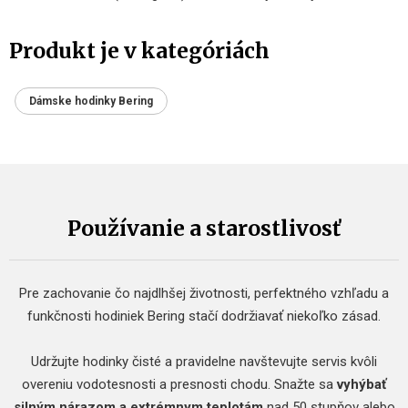
Produkt je v kategóriách
Dámske hodinky Bering
Používanie a starostlivosť
Pre zachovanie čo najdlhšej životnosti, perfektného vzhľadu a
funkčnosti hodiniek Bering stačí dodržiavať niekoľko zásad.
Udržujte hodinky čisté a pravidelne navštevujte servis kvôli
overeniu vodotesnosti a presnosti chodu. Snažte sa
vyhýbať
silným nárazom a extrémnym teplotám
nad 50 stupňov alebo