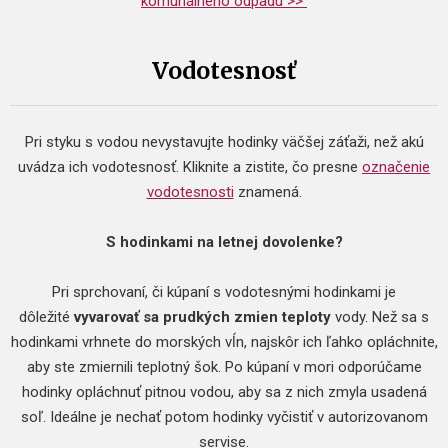
komunálneho odpadu >>
Vodotesnosť
Pri styku s vodou nevystavujte hodinky väčšej záťaži, než akú
uvádza ich vodotesnosť. Kliknite a zistite, čo presne
označenie
vodotesnosti
znamená.
S hodinkami na letnej dovolenke?
Pri sprchovaní, či kúpaní s vodotesnými hodinkami je
dôležité
vyvarovať sa prudkých zmien teploty
vody. Než sa s
hodinkami vrhnete do morských vĺn, najskôr ich ľahko opláchnite,
aby ste zmiernili teplotný šok. Po kúpaní v mori odporúčame
hodinky opláchnuť pitnou vodou, aby sa z nich zmyla usadená
soľ. Ideálne je nechať potom hodinky vyčistiť v autorizovanom
servise.