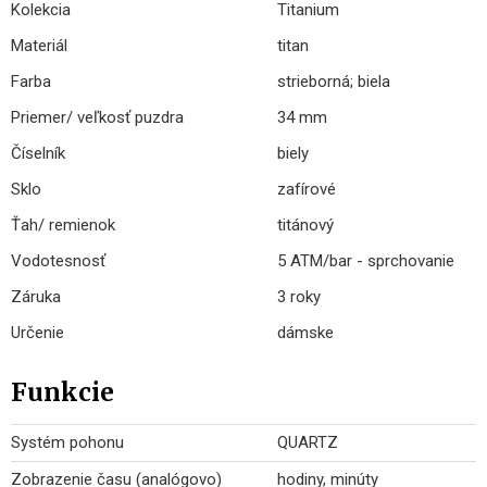
Kolekcia
Titanium
Materiál
titan
Farba
strieborná; biela
Priemer/ veľkosť puzdra
34 mm
Číselník
biely
Sklo
zafírové
Ťah/ remienok
titánový
Vodotesnosť
5 ATM/bar - sprchovanie
Záruka
3 roky
Určenie
dámske
Funkcie
Systém pohonu
QUARTZ
Zobrazenie času (analógovo)
hodiny, minúty