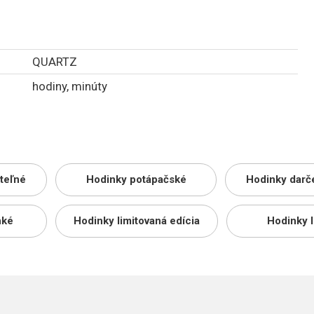
QUARTZ
hodiny, minúty
ateľné
Hodinky potápačské
Hodinky darč
nké
Hodinky limitovaná edícia
Hodinky 