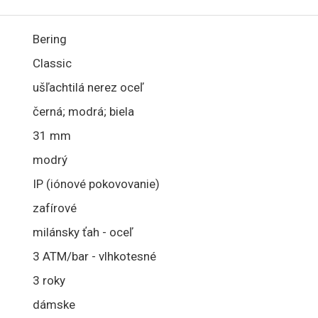
Bering
Classic
ušľachtilá nerez oceľ
černá; modrá; biela
31 mm
modrý
IP (iónové pokovovanie)
zafírové
milánsky ťah - oceľ
3 ATM/bar - vlhkotesné
3 roky
dámske