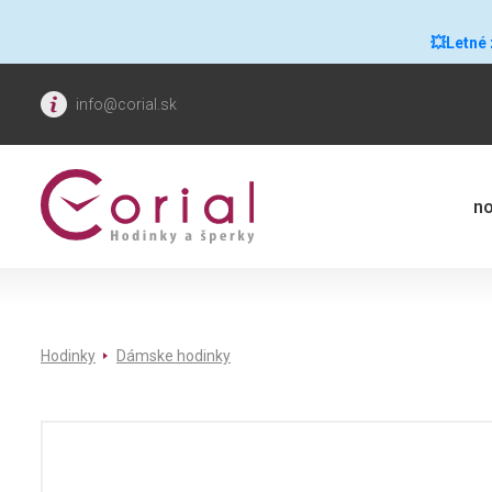
💥Letné
info@corial.sk
no
Hodinky
Dámske hodinky