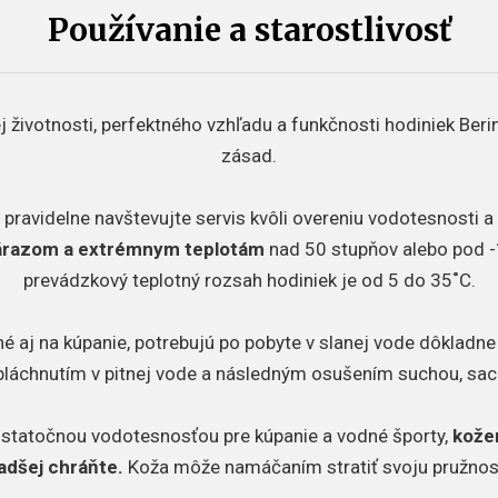
Používanie a starostlivosť
 životnosti, perfektného vzhľadu a funkčnosti hodiniek Beri
zásad.
 pravidelne navštevujte servis kvôli overeniu vodotesnosti 
nárazom a extrémnym teplotám
nad 50 stupňov alebo pod -
prevádzkový teplotný rozsah hodiniek je od 5 do 35˚C.
é aj na kúpanie, potrebujú po pobyte v slanej vode dôkladne o
pláchnutím v pitnej vode a následným osušením suchou, sac
ostatočnou vodotesnosťou pre kúpanie a vodné športy,
kože
adšej chráňte.
Koža môže namáčaním stratiť svoju pružnos