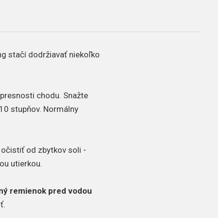
ng stačí dodržiavať niekoľko
a presnosti chodu. Snažte
10 stupňov. Normálny
čistiť od zbytkov soli -
ou utierkou.
ný remienok pred vodou
ť.