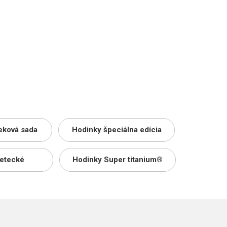
eková sada
Hodinky špeciálna edícia
letecké
Hodinky Super titanium®