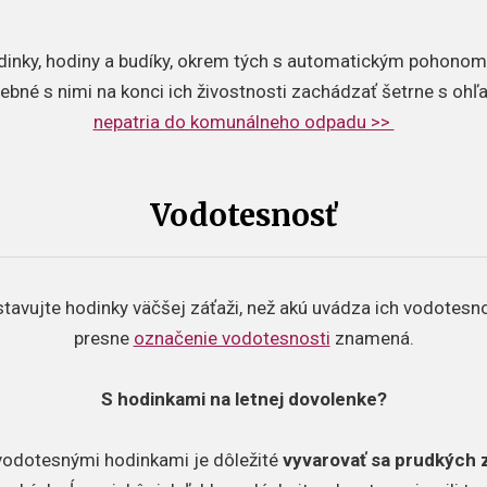
dinky, hodiny a budíky, okrem tých s automatickým pohonom,
rebné s nimi na konci ich živostnosti zachádzať šetrne s oh
nepatria do komunálneho odpadu >>
Vodotesnosť
tavujte hodinky väčšej záťaži, než akú uvádza ich vodotesnosť
presne
označenie vodotesnosti
znamená.
S hodinkami na letnej dovolenke?
s vodotesnými hodinkami je dôležité
vyvarovať sa prudkých 