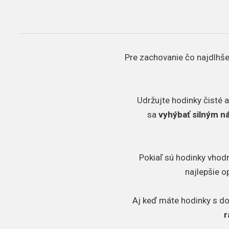
Pre zachovanie čo najdlhšej
Udržujte hodinky čisté a
sa
vyhýbať silným 
Pokiaľ sú hodinky vhodn
najlepšie o
Aj keď máte hodinky s d
r