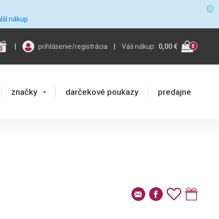
alší nákup
|
prihlásenie/registrácia
|
Váš nákup:
0,00 €
0
0
značky
darčekové poukazy
predajne