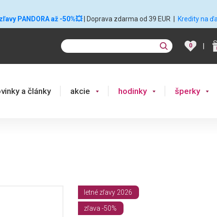
 zľavy PANDORA až -50%💥
| Doprava zdarma od 39 EUR
|
Kredity na ď
|
0
vinky a články
akcie
hodinky
šperky
letné zľavy 2026
zľava -50%