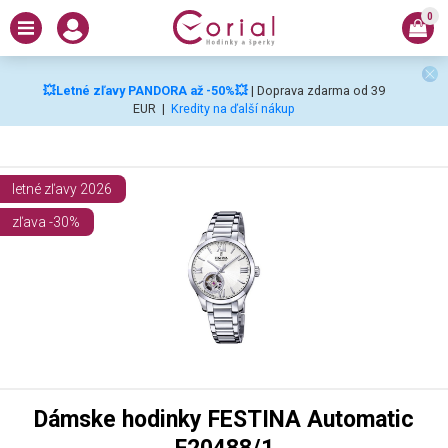
0
💥Letné zľavy PANDORA až -50%💥
| Doprava zdarma od 39
EUR
|
Kredity na ďalší nákup
letné zľavy 2026
zľava -30%
Dámske hodinky FESTINA Automatic