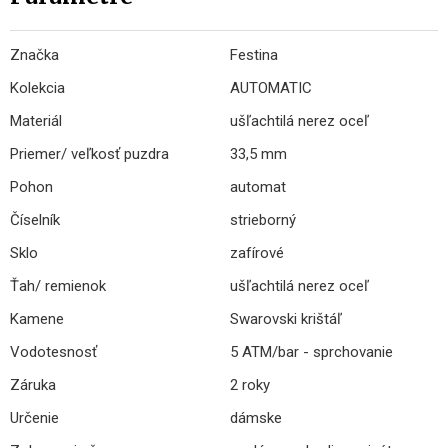
Značka
Festina
Kolekcia
AUTOMATIC
Materiál
ušľachtilá nerez oceľ
Priemer/ veľkosť puzdra
33,5 mm
Pohon
automat
Číselník
strieborný
Sklo
zafírové
Ťah/ remienok
ušľachtilá nerez oceľ
Kamene
Swarovski krištáľ
Vodotesnosť
5 ATM/bar - sprchovanie
Záruka
2 roky
Určenie
dámske