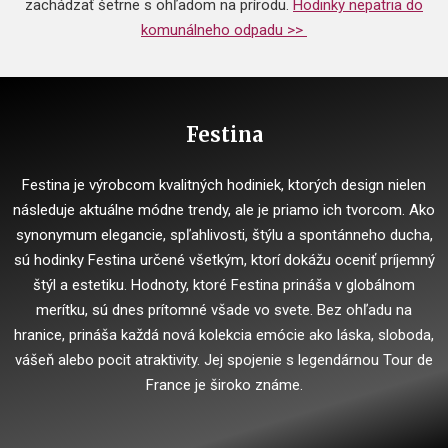
zachádzať šetrne s ohľadom na prírodu.
Hodinky nepatria do
komunálneho odpadu >>
Festina
Festina je výrobcom kvalitných hodiniek, ktorých design nielen
následuje aktuálne módne trendy, ale je priamo ich tvorcom. Ako
synonymum elegancie, spľahlivosti, štýlu a spontánneho ducha,
sú hodinky Festina určené všetkým, ktorí dokážu oceniť príjemný
štýl a estetiku. Hodnoty, ktoré Festina prináša v globálnom
merítku, sú dnes prítomné všade vo svete. Bez ohľadu na
hranice, prináša každá nová kolekcia emócie ako láska, sloboda,
vášeň alebo pocit atraktivity. Jej spojenie s legendárnou Tour de
France je široko známe.