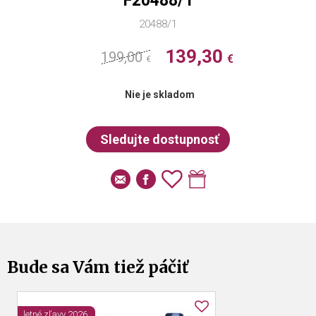
F20488/1
20488/1
139,30
199,00
€
€
Nie je skladom
Bude sa Vám tiež páčiť
letné zľavy 2026