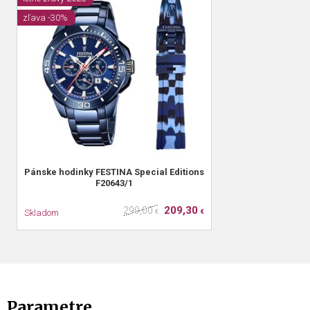
zľava -30%
Pánske hodinky FESTINA Special Editions
F20643/1
209,30
299,00
Skladom
€
€
Parametre