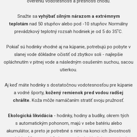
overeniu vodotesnosti a presnosti chodu.
Snažte sa
vyhýbať silným nárazom a extrémnym
teplotám
nad 50 stupňov alebo pod -10 stupňov. Normálny
prevádzkový teplotný rozsah hodiniek je od 5 do 35˚C.
Pokiaľ sú hodinky vhodné aj na kúpanie, potrebujú po pobyte v
slanej vode dôkladne očistiť od zbytkov soli - najlepšie
opláchnutím v pitnej vode a následným osušením suchou, sacou
utierkou.
Aj keď máte hodinky s dostatočnou vodotesnosťou pre kúpanie
a vodné športy,
kožený remienok pred vodou radšej
chráňte.
Koža môže namáčaním stratiť svoju pružnosť.
Ekologická likvidácia
- hodinky, hodiny a budíky, okrem tých
s automatickým pohonom, majú v sebe batériu alebo
akumulátor, a preto je potrebné s nimi na konci ich živostnosti