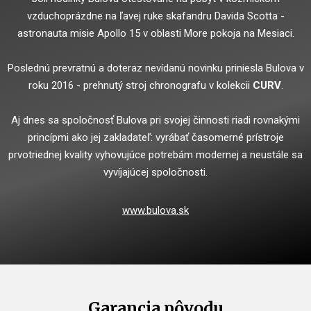
vzduchoprázdne na ľavej ruke skafandru Davida Scotta -
astronauta misie Apollo 15 v oblasti More pokoja na Mesiaci.
Poslednú prevratnú a doteraz nevídanú novinku priniesla Bulova v
roku 2016 - prehnutý stroj chronografu v kolekcii
CURV
.
Aj dnes sa spoločnosť Bulova pri svojej činnosti riadi rovnakými
princípmi ako jej zakladateľ: vyrábať časomerné prístroje
prvotriednej kvality vyhovujúce potrebám modernej a neustále sa
vyvíjajúcej spoločnosti.
www.bulova.sk
Garancia pôvodu