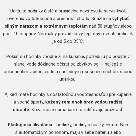
Udržujte hodinky čisté a pravidelne navštevujte servis kvôli
overeniu vodotesnosti a presnosti chodu. Snažte sa
vyhýbať
silným nárazom a extrémnym teplotám
nad 50 stupňov alebo
pod -10 stupňov. Normálny prevádzkový teplotný rozsah hodiniek
je od 5 do 35˚C.
Pokiaľ sú hodinky vhodné aj na kúpanie, potrebujú po pobyte v
slanej vode dôkladne očistiť od zbytkov soli - najlepšie
opláchnutím v pitnej vode a následným osušením suchou, sacou
utierkou.
Aj keď máte hodinky s dostatočnou vodotesnosťou pre kúpanie
a vodné športy,
kožený remienok pred vodou radšej
chráňte.
Koža môže namáčaním stratiť svoju pružnosť.
Ekologická likvidácia
- hodinky, hodiny a budíky, okrem tých
s automatickým pohonom, majú v sebe batériu alebo