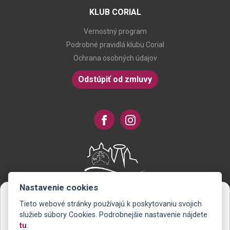
KLUB CORIAL
Vernostný program
Podrobné pravidlá klubu Corial
Ochrana osobných údajov
Odstúpiť od zmluvy
Nastavenie cookies
Tieto webové stránky používajú k poskytovaniu svojich
Novinky na Váš e-mail
služieb súbory Cookies. Podrobnejšie nastavenie nájdete
tu
.