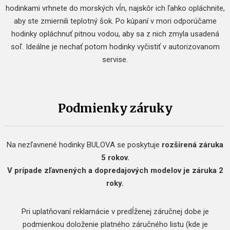
hodinkami vrhnete do morských vĺn, najskôr ich ľahko opláchnite,
aby ste zmiernili teplotný šok. Po kúpaní v mori odporúčame
hodinky opláchnuť pitnou vodou, aby sa z nich zmyla usadená
soľ. Ideálne je nechať potom hodinky vyčistiť v autorizovanom
servise.
Podmienky záruky
Na nezľavnené hodinky BULOVA se poskytuje
rozšírená záruka
5 rokov.
V prípade zľavnených a dopredajových modelov je záruka 2
roky.
Pri uplatňovaní reklamácie v predĺženej záručnej dobe je
podmienkou doloženie platného záručného listu (kde je