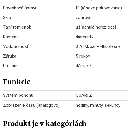
Povrchová úprava
IP (iónové pokovovanie)
Sklo
zafírové
Ťah/ remienok
ušľachtilá nerez oceľ
Kamene
diamanty
Vodotesnosť
3 ATM/bar - vlhkotesné
Záruka
5 rokov
Určenie
dámske
Funkcie
Systém pohonu
QUARTZ
Zobrazenie času (analógovo)
hodiny, minúty, sekundy
Produkt je v kategóriách