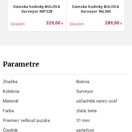
Dámske hodinky BULOVA
Dámske hodinky BULOVA
Surveyor 96P228
Surveyor 96L345
329,00
289,00
Skladom
Skladom
S
€
€
Parametre
Značka
Bulova
Kolekcia
Surveyor
Materiál
ušľachtilá nerez oceľ
Farba
zlatá; biela
Priemer/ veľkosť puzdra
31 mm
Číselník
perleťový