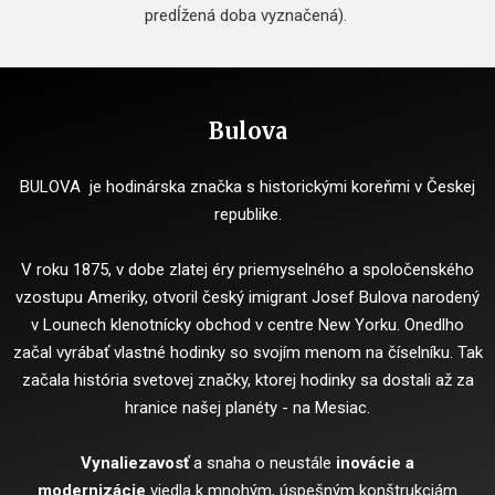
predĺžená doba vyznačená).
Bulova
BULOVA je hodinárska značka s historickými koreňmi v Českej
republike.
V roku 1875, v dobe zlatej éry priemyselného a spoločenského
vzostupu Ameriky, otvoril český imigrant Josef Bulova narodený
v Lounech klenotnícky obchod v centre New Yorku. Onedlho
začal vyrábať vlastné hodinky so svojím menom na číselníku. Tak
začala história svetovej značky, ktorej hodinky sa dostali až za
hranice našej planéty - na Mesiac.
Vynaliezavosť
a snaha o neustále
inovácie a
modernizácie
viedla k mnohým, úspešným konštrukciám