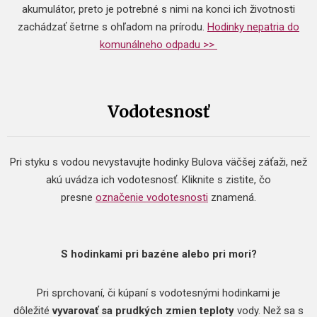
akumulátor, preto je potrebné s nimi na konci ich životnosti
zachádzať šetrne s ohľadom na prírodu.
Hodinky nepatria do
komunálneho odpadu >>
Vodotesnosť
Pri styku s vodou nevystavujte hodinky Bulova väčšej záťaži, než
akú uvádza ich vodotesnosť. Kliknite s zistite, čo
presne
označenie vodotesnosti
znamená.
S hodinkami pri bazéne alebo pri mori?
Pri sprchovaní, či kúpaní s vodotesnými hodinkami je
dôležité
vyvarovať sa prudkých zmien teploty
vody. Než sa s