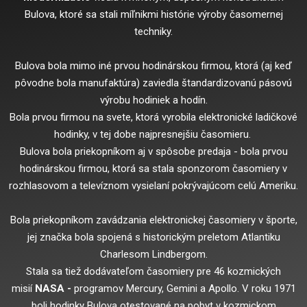
Bulova, ktoré sa stali míľnikmi histórie výroby časomernej
techniky.
Bulova bola mimo iné prvou hodinárskou firmou, ktorá (aj keď
pôvodne bola manufaktúra) zaviedla štandardizovanú pásovú
výrobu hodiniek a hodín.
Bola prvou firmou na svete, ktorá vyrobila elektronické ladičkové
hodinky, v tej dobe najpresnejšiu časomieru.
Bulova bola priekopníkom aj v spôsobe predaja - bola prvou
hodinárskou firmou, ktorá sa stala sponzorom časomiery v
rozhlasovom a televíznom vysielaní pokrývajúcom celú Ameriku.
Bola priekopníkom zavádzania elektronickej časomiery v športe,
jej značka bola spojená s historickým preletom Atlantiku
Charlesom Lindbergom.
Stala sa tiež dodávateľom časomiery pre 46 kozmických
misií
NASA -
programov Mercury, Gemini a Apollo. V roku 1971
boli hodinky Bulova otestované na pobyt v kozmickom