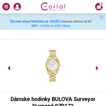
0
💥Letné zľavy PANDORA až -50%💥
| Doprava zdarma od 39
EUR
|
Kredity na ďalší nákup
Dámske hodinky BULOVA Surveyor