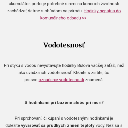
akumulátor, preto je potrebné s nimi na konci ich životnosti
zachádzať šetrne s ohľadom na prírodu.
Hodinky nepatria do
komunálneho odpadu >>
Vodotesnosť
Pri styku s vodou nevystavujte hodinky Bulova väčšej záťaži, než
akú uvádza ich vodotesnosť. Kliknite s zistite, čo
presne
označenie vodotesnosti
znamená.
S hodinkami pri bazéne alebo pri mori?
Pri sprchovaní, či kúpaní s vodotesnými hodinkami je
dôležité
vyvarovať sa prudkých zmien teploty
vody. Než sa s