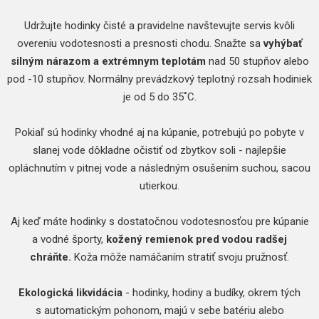
Udržujte hodinky čisté a pravidelne navštevujte servis kvôli
overeniu vodotesnosti a presnosti chodu. Snažte sa
vyhýbať
silným nárazom a extrémnym teplotám
nad 50 stupňov alebo
pod -10 stupňov. Normálny prevádzkový teplotný rozsah hodiniek
je od 5 do 35˚C.
Pokiaľ sú hodinky vhodné aj na kúpanie, potrebujú po pobyte v
slanej vode dôkladne očistiť od zbytkov soli - najlepšie
opláchnutím v pitnej vode a následným osušením suchou, sacou
utierkou.
Aj keď máte hodinky s dostatočnou vodotesnosťou pre kúpanie
a vodné športy,
kožený remienok pred vodou radšej
chráňte.
Koža môže namáčaním stratiť svoju pružnosť.
Ekologická likvidácia
- hodinky, hodiny a budíky, okrem tých
s automatickým pohonom, majú v sebe batériu alebo