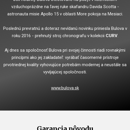
vzduchoprázdne na ľavej ruke skafandru Davida Scotta -
astronauta misie Apollo 15 v oblasti More pokoja na Mesiaci.
Poslednú prevratnú a doteraz nevídanú novinku priniesla Bulova v
roku 2016 - prehnutý stroj chronografu v kolekcii
CURV
.
Aj dnes sa spoločnosť Bulova pri svojej činnosti riadi rovnakými
princípmi ako jej zakladateľ: vyrábať časomerné prístroje
prvotriednej kvality vyhovujúce potrebám modernej a neustále sa
vyvíjajúcej spoločnosti.
www.bulova.sk
Garancia pôvodu