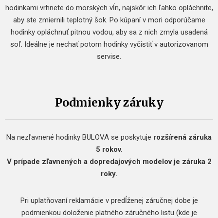
hodinkami vrhnete do morských vĺn, najskôr ich ľahko opláchnite,
aby ste zmiernili teplotný šok. Po kúpaní v mori odporúčame
hodinky opláchnuť pitnou vodou, aby sa z nich zmyla usadená
soľ. Ideálne je nechať potom hodinky vyčistiť v autorizovanom
servise.
Podmienky záruky
Na nezľavnené hodinky BULOVA se poskytuje
rozšírená záruka
5 rokov.
V prípade zľavnených a dopredajových modelov je záruka 2
roky.
Pri uplatňovaní reklamácie v predĺženej záručnej dobe je
podmienkou doloženie platného záručného listu (kde je