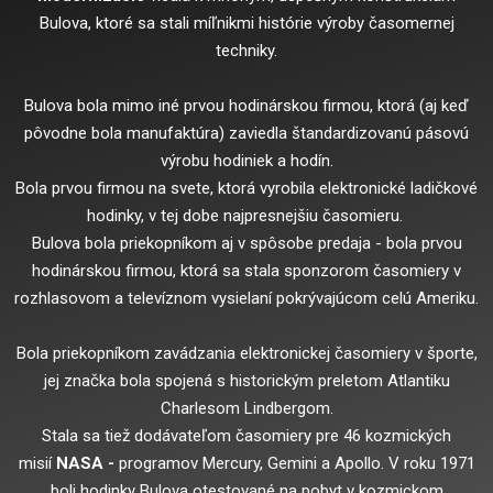
Bulova, ktoré sa stali míľnikmi histórie výroby časomernej
techniky.
Bulova bola mimo iné prvou hodinárskou firmou, ktorá (aj keď
pôvodne bola manufaktúra) zaviedla štandardizovanú pásovú
výrobu hodiniek a hodín.
Bola prvou firmou na svete, ktorá vyrobila elektronické ladičkové
hodinky, v tej dobe najpresnejšiu časomieru.
Bulova bola priekopníkom aj v spôsobe predaja - bola prvou
hodinárskou firmou, ktorá sa stala sponzorom časomiery v
rozhlasovom a televíznom vysielaní pokrývajúcom celú Ameriku.
Bola priekopníkom zavádzania elektronickej časomiery v športe,
jej značka bola spojená s historickým preletom Atlantiku
Charlesom Lindbergom.
Stala sa tiež dodávateľom časomiery pre 46 kozmických
misií
NASA -
programov Mercury, Gemini a Apollo. V roku 1971
boli hodinky Bulova otestované na pobyt v kozmickom