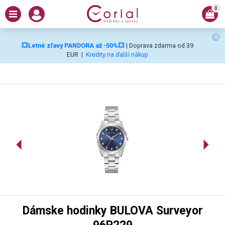
0
💥Letné zľavy PANDORA až -50%💥
| Doprava zdarma od 39
EUR
|
Kredity na ďalší nákup
Dámske hodinky BULOVA Surveyor