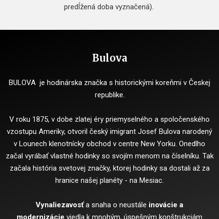
predĺžená doba vyznačená).
Bulova
BULOVA je hodinárska značka s historickými koreňmi v Českej
republike.
V roku 1875, v dobe zlatej éry priemyselného a spoločenského
vzostupu Ameriky, otvoril český imigrant Josef Bulova narodený
v Lounech klenotnícky obchod v centre New Yorku. Onedlho
začal vyrábať vlastné hodinky so svojím menom na číselníku. Tak
začala história svetovej značky, ktorej hodinky sa dostali až za
hranice našej planéty - na Mesiac.
Vynaliezavosť
a snaha o neustále
inovácie a
modernizácie
viedla k mnohým, úspešným konštrukciám