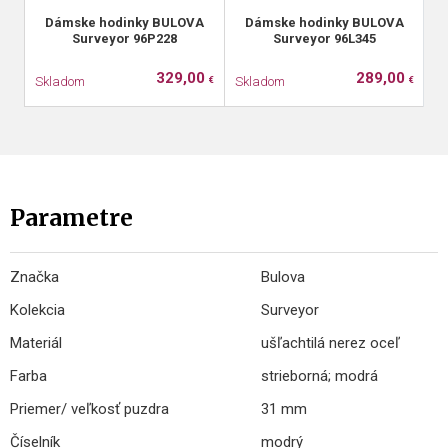
Dámske hodinky BULOVA
Dámske hodinky BULOVA
Surveyor 96P228
Surveyor 96L345
329,00
289,00
Skladom
Skladom
S
€
€
Parametre
Značka
Bulova
Kolekcia
Surveyor
Materiál
ušľachtilá nerez oceľ
Farba
strieborná; modrá
Priemer/ veľkosť puzdra
31 mm
Číselník
modrý