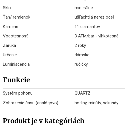
Sklo
minerálne
Ťah/ remienok
ušľachtilá nerez oceľ
Kamene
11 diamantov
Vodotesnosť
3 ATM/bar - vlhkotesné
Záruka
2 roky
Určenie
dámske
Luminiscencia
ručičky
Funkcie
Systém pohonu
QUARTZ
Zobrazenie času (analógovo)
hodiny, minúty, sekundy
Produkt je v kategóriách