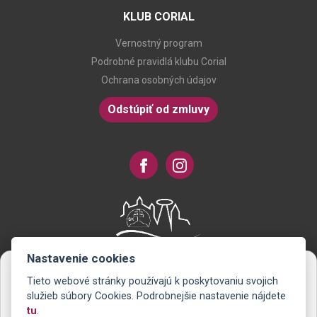
KLUB CORIAL
Vernostný program
Podrobné pravidlá klubu Corial
Ochrana osobných údajov
Odstúpiť od zmluvy
Nastavenie cookies
Tieto webové stránky používajú k poskytovaniu svojich
Novinky na Váš e-mail
služieb súbory Cookies. Podrobnejšie nastavenie nájdete
tu
.