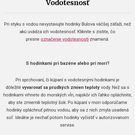
Vodotesnosť
Pri styku s vodou nevystavujte hodinky Bulova väčšej záťaži, než
akú uvádza ich vodotesnosť. Kliknite s zistite, čo
presne
označenie vodotesnosti
znamená.
S hodinkami pri bazéne alebo pri mori?
Pri sprchovaní, či kúpaní s vodotesnými hodinkami je
dôležité
vyvarovať sa prudkých zmien teploty
vody. Než sa s
hodinkami vrhnete do morských vĺn, najskôr ich ľahko opláchnite,
aby ste zmiernili teplotný šok. Po kúpaní v mori odporúčame
hodinky opláchnuť pitnou vodou, aby sa z nich zmyla usadená
soľ. Ideálne je nechať potom hodinky vyčistiť v autorizovanom
servise.