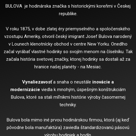
BULOVA je hodinárska značka s historickými koreňmi v Českej
republike.
V roku 1875, v dobe zlatej éry priemyselného a spoločenského
vzostupu Ameriky, otvoril český imigrant Josef Bulova narodený
v Lounech klenotnícky obchod v centre New Yorku. Onedlho
začal vyrábať vlastné hodinky so svojím menom na číselníku. Tak
začala história svetovej značky, ktorej hodinky sa dostali až za
hranice našej planéty - na Mesiac.
Vynaliezavosť
a snaha o neustále
inovácie a
modernizácie
viedla k mnohým, úspešným konštrukciám
Bulova, ktoré sa stali míľnikmi histórie výroby časomernej
techniky.
Bulova bola mimo iné prvou hodinárskou firmou, ktorá (aj keď
pôvodne bola manufaktúra) zaviedla štandardizovanú pásovú
výrobu hodiniek a hodín.