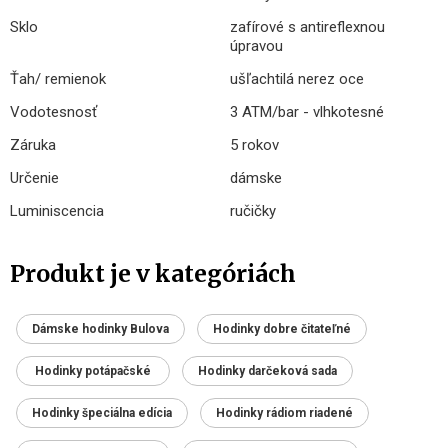
Sklo
zafírové s antireflexnou
úpravou
Ťah/ remienok
ušľachtilá nerez oce
Vodotesnosť
3 ATM/bar - vlhkotesné
Záruka
5 rokov
Určenie
dámske
Luminiscencia
ručičky
Produkt je v kategóriách
Dámske hodinky Bulova
Hodinky dobre čitateľné
Hodinky potápačské
Hodinky darčeková sada
Hodinky špeciálna edícia
Hodinky rádiom riadené