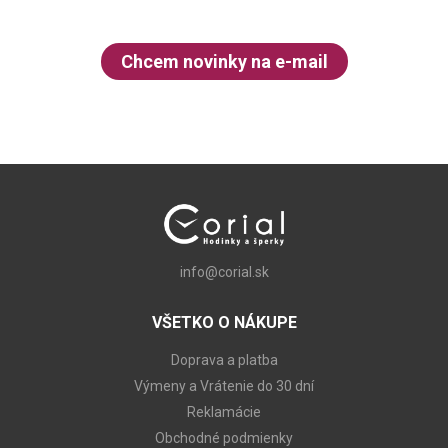
Chcem novinky na e-mail
info@corial.sk
VŠETKO O NÁKUPE
Doprava a platba
Výmeny a Vrátenie do 30 dní
Reklamácie
Obchodné podmienky