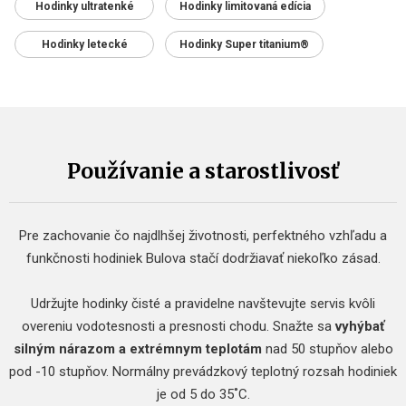
Hodinky ultratenké
Hodinky limitovaná edícia
Hodinky letecké
Hodinky Super titanium®
Používanie a starostlivosť
Pre zachovanie čo najdlhšej životnosti, perfektného vzhľadu a
funkčnosti hodiniek Bulova stačí dodržiavať niekoľko zásad.
Udržujte hodinky čisté a pravidelne navštevujte servis kvôli
overeniu vodotesnosti a presnosti chodu. Snažte sa
vyhýbať
silným nárazom a extrémnym teplotám
nad 50 stupňov alebo
pod -10 stupňov. Normálny prevádzkový teplotný rozsah hodiniek
je od 5 do 35˚C.