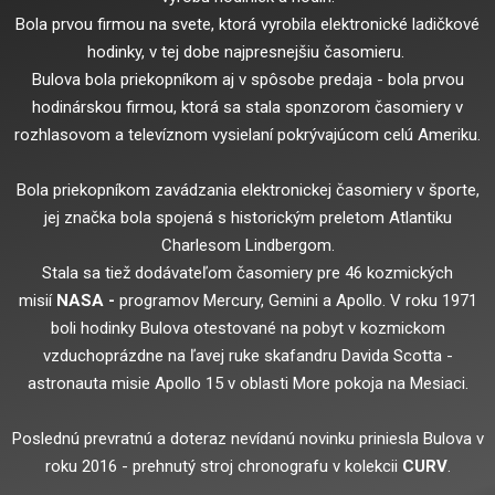
Bola prvou firmou na svete, ktorá vyrobila elektronické ladičkové
hodinky, v tej dobe najpresnejšiu časomieru.
Bulova bola priekopníkom aj v spôsobe predaja - bola prvou
hodinárskou firmou, ktorá sa stala sponzorom časomiery v
rozhlasovom a televíznom vysielaní pokrývajúcom celú Ameriku.
Bola priekopníkom zavádzania elektronickej časomiery v športe,
jej značka bola spojená s historickým preletom Atlantiku
Charlesom Lindbergom.
Stala sa tiež dodávateľom časomiery pre 46 kozmických
misií
NASA -
programov Mercury, Gemini a Apollo. V roku 1971
boli hodinky Bulova otestované na pobyt v kozmickom
vzduchoprázdne na ľavej ruke skafandru Davida Scotta -
astronauta misie Apollo 15 v oblasti More pokoja na Mesiaci.
Poslednú prevratnú a doteraz nevídanú novinku priniesla Bulova v
roku 2016 - prehnutý stroj chronografu v kolekcii
CURV
.