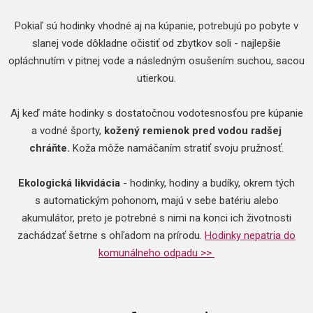
Pokiaľ sú hodinky vhodné aj na kúpanie, potrebujú po pobyte v
slanej vode dôkladne očistiť od zbytkov soli - najlepšie
opláchnutím v pitnej vode a následným osušením suchou, sacou
utierkou.
Aj keď máte hodinky s dostatočnou vodotesnosťou pre kúpanie
a vodné športy,
kožený remienok pred vodou radšej
chráňte.
Koža môže namáčaním stratiť svoju pružnosť.
Ekologická likvidácia
- hodinky, hodiny a budíky, okrem tých
s automatickým pohonom, majú v sebe batériu alebo
akumulátor, preto je potrebné s nimi na konci ich životnosti
zachádzať šetrne s ohľadom na prírodu.
Hodinky nepatria do
komunálneho odpadu >>