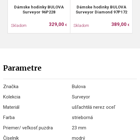
Dámske hodinky BULOVA
Dámske hodinky BULOVA
Surveyor 96P228
Surveyor Diamond 97P172
329,00
389,00
Skladom
Skladom
S
€
€
Parametre
Značka
Bulova
Kolekcia
Surveyor
Materiál
ušľachtilá nerez oceľ
Farba
strieborná
Priemer/ veľkosť puzdra
23 mm
Číselník
modrý