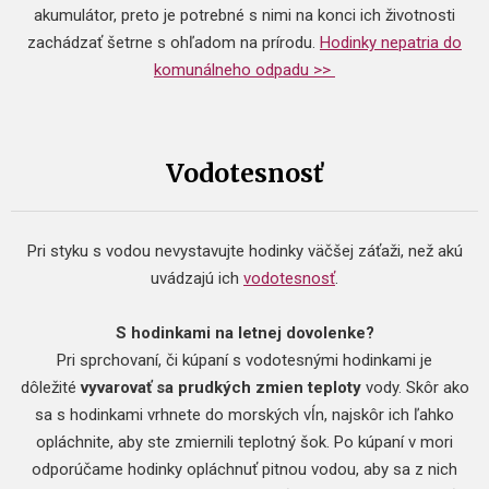
akumulátor, preto je potrebné s nimi na konci ich životnosti
zachádzať šetrne s ohľadom na prírodu.
Hodinky nepatria do
komunálneho odpadu >>
Vodotesnosť
Pri styku s vodou nevystavujte hodinky väčšej záťaži, než akú
uvádzajú ich
vodotesnosť
.
S hodinkami na letnej dovolenke?
Pri sprchovaní, či kúpaní s vodotesnými hodinkami je
dôležité
vyvarovať sa prudkých zmien teploty
vody. Skôr ako
sa s hodinkami vrhnete do morských vĺn, najskôr ich ľahko
opláchnite, aby ste zmiernili teplotný šok. Po kúpaní v mori
odporúčame hodinky opláchnuť pitnou vodou, aby sa z nich