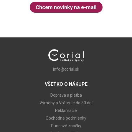
Chcem novinky na e-mail
info@corial.sk
VŠETKO O NÁKUPE
Doprava a platba
Výmeny a Vrátenie do 30 dní
Reklamácie
Obchodné podmienky
Puncové značky