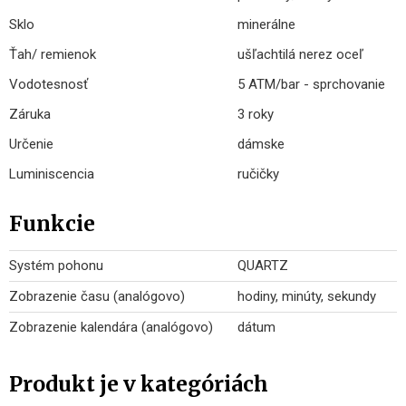
Sklo
minerálne
Ťah/ remienok
ušľachtilá nerez oceľ
Vodotesnosť
5 ATM/bar - sprchovanie
Záruka
3 roky
Určenie
dámske
Luminiscencia
ručičky
Funkcie
Systém pohonu
QUARTZ
Zobrazenie času (analógovo)
hodiny, minúty, sekundy
Zobrazenie kalendára (analógovo)
dátum
Produkt je v kategóriách