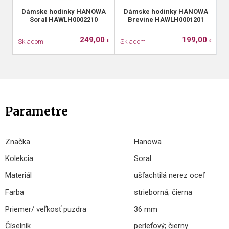
Dámske hodinky HANOWA
Dámske hodinky HANOWA
Soral HAWLH0002210
Brevine HAWLH0001201
249,00
199,00
Skladom
Skladom
S
€
€
Parametre
Značka
Hanowa
Kolekcia
Soral
Materiál
ušľachtilá nerez oceľ
Farba
strieborná; čierna
Priemer/ veľkosť puzdra
36 mm
Číselník
perleťový; čierny