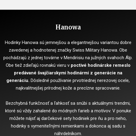
Hanowa
Hodinky Hanowa sú jemnejšou a elegantnejšou variantou dobre
zavedenej a hodnotenej značky Swiss Military Hanowa. Obe
pochádzajú z jednej továrne v Mendirisiu na južných svahoch Álp.
Obe tiež zdieľajú rovnakú vieru v
poctivé hodinárske remeslo
predávané švajčiarskymi hodinármi z generácie na
generáciu.
Dôsledné používanie prvotriednej nerezovej ocele,
najkvalitnejšej prírodnej kože a precízne spracovanie.
Bezchybná funkčnosť a ľahkosť sa snúbi s aktuálnymi trendmi,
ktoré sú vždy zahalené do módnych farieb a motívov. V ponuke
môžete nájsť aj darčekové sety hodiniek pre ňu a pro neho,
hodinky s vymeniteľnými remienkami a dokonca aj sadu s
náhrdelníkom.