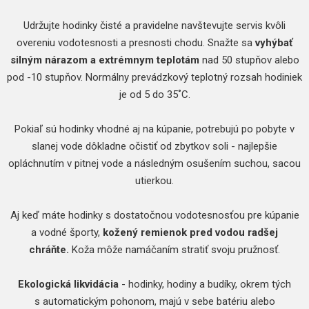
Udržujte hodinky čisté a pravidelne navštevujte servis kvôli
overeniu vodotesnosti a presnosti chodu. Snažte sa
vyhýbať
silným nárazom a extrémnym teplotám
nad 50 stupňov alebo
pod -10 stupňov. Normálny prevádzkový teplotný rozsah hodiniek
je od 5 do 35˚C.
Pokiaľ sú hodinky vhodné aj na kúpanie, potrebujú po pobyte v
slanej vode dôkladne očistiť od zbytkov soli - najlepšie
opláchnutím v pitnej vode a následným osušením suchou, sacou
utierkou.
Aj keď máte hodinky s dostatočnou vodotesnosťou pre kúpanie
a vodné športy,
kožený remienok pred vodou radšej
chráňte.
Koža môže namáčaním stratiť svoju pružnosť.
Ekologická likvidácia
- hodinky, hodiny a budíky, okrem tých
s automatickým pohonom, majú v sebe batériu alebo