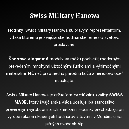
Swiss Military Hanowa
Hodinky Swiss Military Hanowa sú pravým reprezentantom,
vďaka ktorému je švajčiarske hodinárske remeslo svetovo
preslávené.
Športovo elegantné
modely sa môžu pochváliť moderným
prevedením, mnohými užitočnými funkciami a výnimočnými
materiálmi. Nič než prvotriednu prírodnú kožu a nerezovú oceľ
nečakajte.
Swiss Military Hanowa je držiteľom
certifikátu kvality SWISS
MADE,
ktorý švajčiarska vláda udeľuje iba starostlivo
prevereným výrobcom a ich značkám. Hodinky prechádzajú pri
výrobe rukami skúsených hodinárov v továrni v Mendirisiu na
južných svahoch Álp.