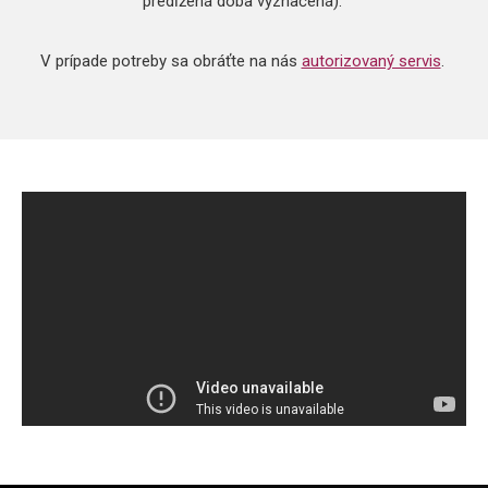
predĺžená doba vyznačená).
V prípade potreby sa obráťte na nás
autorizovaný servis
.