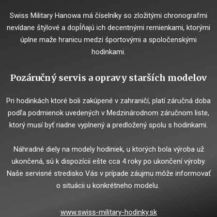
Swiss Military Hanowa má číselníky so zložitými chronografmi
nevídane štýlové a dopĺňajú ich decentnými remienkami, ktorými
úplne maže hranicu medzi športovými a spoločenskými
hodinkami.
Pozáručný servis a opravy starších modelov
Pri hodinkách ktoré boli zakúpené v zahraničí, platí záručná doba
podľa podmienok uvedených v Medzinárodnom záručnom liste,
ktorý musí byť riadne vyplnený a predložený spolu s hodinkami.
Náhradné diely na modely hodiniek, u ktorých bola výroba už
ukončená, sú k dispozícii ešte cca 4 roky po ukončení výroby.
Naše servisné stredisko Vás v prípade záujmu môže informovať
o situácii u konkrétneho modelu.
www.swiss-military-hodinky.sk