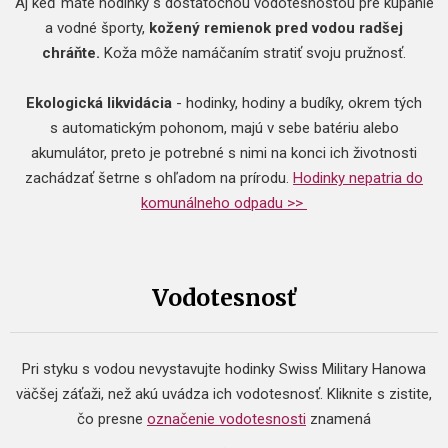
Aj keď máte hodinky s dostatočnou vodotesnosťou pre kúpanie
a vodné športy,
kožený remienok pred vodou radšej
chráňte.
Koža môže namáčaním stratiť svoju pružnosť.
Ekologická likvidácia
- hodinky, hodiny a budíky, okrem tých
s automatickým pohonom, majú v sebe batériu alebo
akumulátor, preto je potrebné s nimi na konci ich životnosti
zachádzať šetrne s ohľadom na prírodu.
Hodinky nepatria do
komunálneho odpadu >>
Vodotesnosť
Pri styku s vodou nevystavujte hodinky Swiss Military Hanowa
väčšej záťaži, než akú uvádza ich vodotesnosť. Kliknite s zistite,
čo presne
označenie vodotesnosti
znamená
.