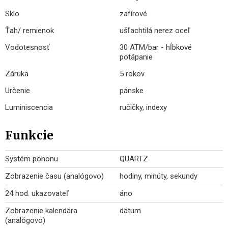
Sklo
zafírové
Ťah/ remienok
ušľachtilá nerez oceľ
Vodotesnosť
30 ATM/bar - hĺbkové
potápanie
Záruka
5 rokov
Určenie
pánske
Luminiscencia
ručičky, indexy
Funkcie
Systém pohonu
QUARTZ
Zobrazenie času (analógovo)
hodiny, minúty, sekundy
24 hod. ukazovateľ
áno
Zobrazenie kalendára
dátum
(analógovo)