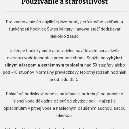
Používanie a starostlivosť
Pre zachovanie čo najdlhšej životnosti, perfektného vzhľadu a
funkčnosti hodiniek Swiss Military Hanowa stačí dodržiavať
niekoľko zásad.
Udržujte hodinky čisté a pravidelne navštevujte servis kvôli
overeniu vodotesnosti a presnosti chodu. Snažte sa
vyhýbať
silným nárazom a extrémnym teplotám
nad 50 stupňov alebo
pod -10 stupňov. Normálny prevádzkový teplotný rozsah hodiniek
je od 5 do 35˚C.
Pokiaľ sú hodinky vhodné aj na kúpanie, potrebujú po pobyte v
slanej vode dôkladne očistiť od zbytkov soli - najlepšie
opláchnutím v pitnej vode a následným osušením suchou, sacou
utierkou.