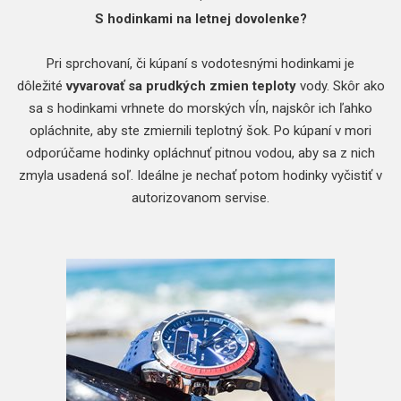
S hodinkami na letnej dovolenke?
Pri sprchovaní, či kúpaní s vodotesnými hodinkami je
dôležité
vyvarovať sa prudkých zmien teploty
vody. Skôr ako
sa s hodinkami vrhnete do morských vĺn, najskôr ich ľahko
opláchnite, aby ste zmiernili teplotný šok. Po kúpaní v mori
odporúčame hodinky opláchnuť pitnou vodou, aby sa z nich
zmyla usadená soľ. Ideálne je nechať potom hodinky vyčistiť v
autorizovanom servise.