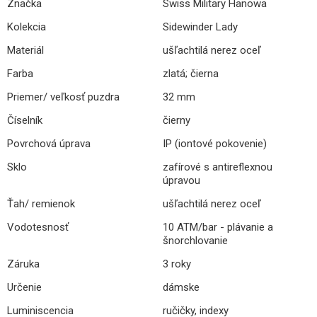
Značka
Swiss Military Hanowa
Kolekcia
Sidewinder Lady
Materiál
ušľachtilá nerez oceľ
Farba
zlatá; čierna
Priemer/ veľkosť puzdra
32 mm
Číselník
čierny
Povrchová úprava
IP (iontové pokovenie)
Sklo
zafírové s antireflexnou
úpravou
Ťah/ remienok
ušľachtilá nerez oceľ
Vodotesnosť
10 ATM/bar - plávanie a
šnorchlovanie
Záruka
3 roky
Určenie
dámske
Luminiscencia
ručičky, indexy