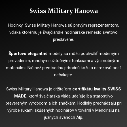
Swiss Military Hanowa
Hodinky Swiss Military Hanowa sú pravým reprezentantom,
vďaka ktorému je švajčiarske hodinárske remeslo svetovo
preslávené.
Športovo elegantné
modely sa môžu pochváliť moderným
prevedením, mnohými užitočnými funkciami a výnimočnými
materiálmi. Nič než prvotriednu prírodnú kožu a nerezovú oceľ
nečakajte.
Swiss Military Hanowa je držiteľom
certifikátu kvality SWISS
MADE,
ktorý švajčiarska vláda udeľuje iba starostlivo
prevereným výrobcom a ich značkám. Hodinky prechádzajú pri
výrobe rukami skúsených hodinárov v továrni v Mendirisiu na
južných svahoch Álp.