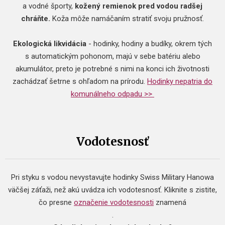
a vodné športy,
kožený remienok pred vodou radšej
chráňte.
Koža môže namáčaním stratiť svoju pružnosť.
Ekologická likvidácia
- hodinky, hodiny a budíky, okrem tých
s automatickým pohonom, majú v sebe batériu alebo
akumulátor, preto je potrebné s nimi na konci ich životnosti
zachádzať šetrne s ohľadom na prírodu.
Hodinky nepatria do
komunálneho odpadu >>
Vodotesnosť
Pri styku s vodou nevystavujte hodinky Swiss Military Hanowa
väčšej záťaži, než akú uvádza ich vodotesnosť. Kliknite s zistite,
čo presne
označenie vodotesnosti
znamená
.