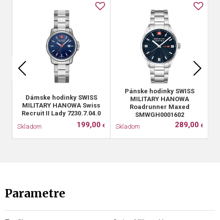
Pánske hodinky SWISS
Dámske hodinky SWISS
MILITARY HANOWA
MILITARY HANOWA Swiss
M
Roadrunner Maxed
Recruit II Lady 7230.7.04.0
SMWGH0001602
199,00
289,00
Skladom
Skladom
S
€
€
Parametre