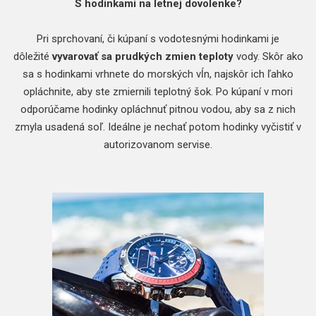
S hodinkami na letnej dovolenke?
Pri sprchovaní, či kúpaní s vodotesnými hodinkami je
dôležité
vyvarovať sa prudkých zmien teploty
vody. Skôr ako
sa s hodinkami vrhnete do morských vĺn, najskôr ich ľahko
opláchnite, aby ste zmiernili teplotný šok. Po kúpaní v mori
odporúčame hodinky opláchnuť pitnou vodou, aby sa z nich
zmyla usadená soľ. Ideálne je nechať potom hodinky vyčistiť v
autorizovanom servise.