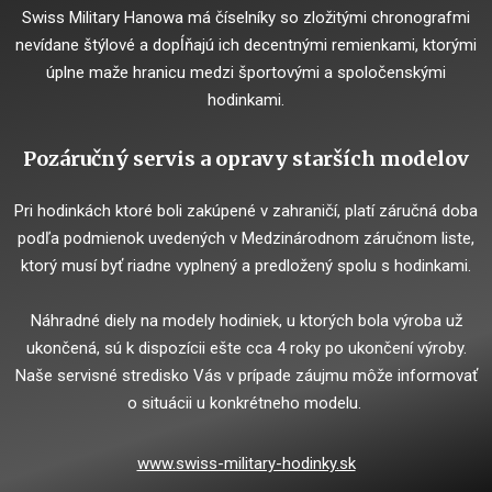
Swiss Military Hanowa má číselníky so zložitými chronografmi
nevídane štýlové a dopĺňajú ich decentnými remienkami, ktorými
úplne maže hranicu medzi športovými a spoločenskými
hodinkami.
Pozáručný servis a opravy starších modelov
Pri hodinkách ktoré boli zakúpené v zahraničí, platí záručná doba
podľa podmienok uvedených v Medzinárodnom záručnom liste,
ktorý musí byť riadne vyplnený a predložený spolu s hodinkami.
Náhradné diely na modely hodiniek, u ktorých bola výroba už
ukončená, sú k dispozícii ešte cca 4 roky po ukončení výroby.
Naše servisné stredisko Vás v prípade záujmu môže informovať
o situácii u konkrétneho modelu.
www.swiss-military-hodinky.sk