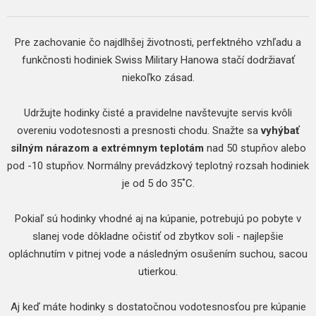
Pre zachovanie čo najdlhšej životnosti, perfektného vzhľadu a
funkčnosti hodiniek Swiss Military Hanowa stačí dodržiavať
niekoľko zásad.
Udržujte hodinky čisté a pravidelne navštevujte servis kvôli
overeniu vodotesnosti a presnosti chodu. Snažte sa
vyhýbať
silným nárazom a extrémnym teplotám
nad 50 stupňov alebo
pod -10 stupňov. Normálny prevádzkový teplotný rozsah hodiniek
je od 5 do 35˚C.
Pokiaľ sú hodinky vhodné aj na kúpanie, potrebujú po pobyte v
slanej vode dôkladne očistiť od zbytkov soli - najlepšie
opláchnutím v pitnej vode a následným osušením suchou, sacou
utierkou.
Aj keď máte hodinky s dostatočnou vodotesnosťou pre kúpanie