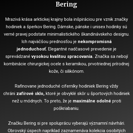
Bering
Mrazivá krása arktickej krajiny bola inšpiráciou pre vznik značky
hodiniek a šperkov Bering. Dámske, pánske i unisex hodinky sú
verné pravej podstate minimalistického škandinávskeho designu.
Ich najväčšou prednosťou je
nekompromisná
jednoduchosť.
Elegantné nadčasové prevedenie je
sprevádzané
vysokou kvalitou spracovania.
Značka sa nebojí
kombinácie chirurgickej ocele s keramikou, prvotriednej prírodnej
kože, či silikónom.
Rafinovane jednoduché ciferníky hodiniek Bering vždy
chráni
zafírové sklo,
ktoré je obvyklé skôr u športových hodiniek
než u módnych. To preto, že je
maximálne odolné
proti
poškriabaniu.
Značku Bering si pre spoluprácu vyberajú významní návrhári.
Obrovský úspech napríklad zaznamenáva kolekcia osobitých