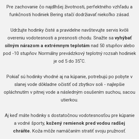
Pre zachovanie čo najdlhšej životnosti, perfektného vzhľadu a
funkčnosti hodiniek Bering stačí dodržiavať niekoľko zásad.
Udržujte hodinky čisté a pravidelne navštevujte servis kvôli
overeniu vodotesnosti a presnosti chodu. Snažte sa
vyhýbať
silným nárazom a extrémnym teplotám
nad 50 stupňov alebo
pod -10 stupňov. Normálny prevádzkový teplotný rozsah hodiniek
je od 5 do 35˚C.
Pokiaľ sú hodinky vhodné aj na kúpanie, potrebujú po pobyte v
slanej vode dôkladne očistiť od zbytkov soli - najlepšie
opláchnutím v pitnej vode a následným osušením suchou, sacou
utierkou.
Aj keď máte hodinky s dostatočnou vodotesnosťou pre kúpanie
a vodné športy,
kožený remienok pred vodou radšej
chráňte.
Koža môže namáčaním stratiť svoju pružnosť.