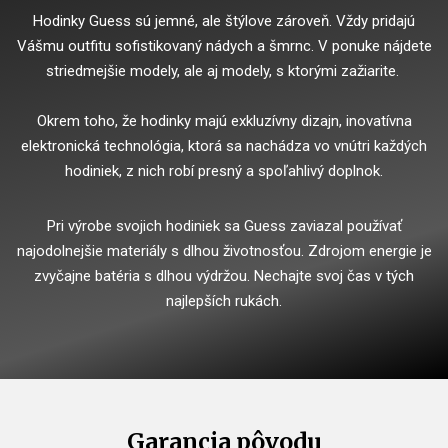
Hodinky Guess sú jemné, ale štýlove zároveň. Vždy pridajú
Vášmu outfitu sofistikovaný nádych a šmrnc. V ponuke nájdete
striedmejšie modely, ale aj modely, s ktorými zažiarite.
Okrem toho, že hodinky majú exkluzívny dizajn, inovatívna
elektronická technológia, ktorá sa nachádza vo vnútri každých
hodiniek, z nich robí presný a spoľahlivý doplnok.
Pri výrobe svojich hodiniek sa Guess zaviazal používať
najodolnejšie materiály s dlhou životnosťou. Zdrojom energie je
zvyčajne batéria s dlhou výdržou. Nechajte svoj čas v tých
najlepších rukách.
Garancia pôvodu