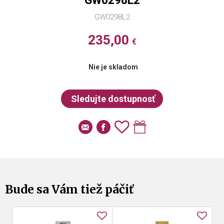
GW0298L2
GW0298L2
235,00
€
Nie je skladom
Bude sa Vám tiež páčiť