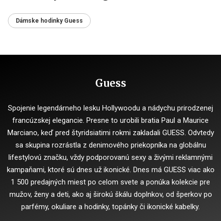
Dámske hodinky Guess
Guess
Spojenie legendárneho lesku Hollywoodu a nádychu prirodzenej
francúzskej elegancie. Presne to urobili bratia Paul a Maurice
Marciano, keď pred štyridsiatimi rokmi zakladali GUESS. Odvtedy
sa skupina rozrástla z denimového priekopníka na globálnu
lifestylovú značku, vždy podporovanú sexy a živými reklamnými
kampaňami, ktoré sú dnes už ikonické. Dnes má GUESS viac ako
1 500 predajných miest po celom svete a ponúka kolekcie pre
mužov, ženy a deti, ako aj širokú škálu doplnkov, od šperkov po
parfémy, okuliare a hodinky, topánky či ikonické kabelky.