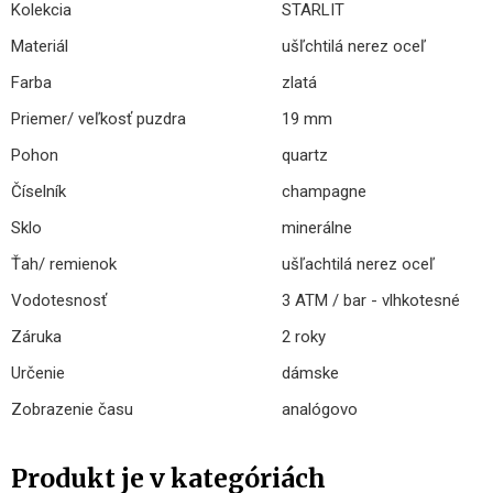
Kolekcia
STARLIT
Materiál
ušľchtilá nerez oceľ
Farba
zlatá
Priemer/ veľkosť puzdra
19 mm
Pohon
quartz
Číselník
champagne
Sklo
minerálne
Ťah/ remienok
ušľachtilá nerez oceľ
Vodotesnosť
3 ATM / bar - vlhkotesné
Záruka
2 roky
Určenie
dámske
Zobrazenie času
analógovo
Produkt je v kategóriách