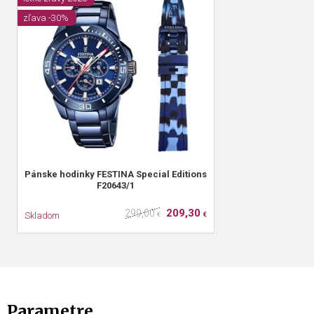
zľava -30%
Pánske hodinky FESTINA Special Editions
F20643/1
209,30
299,00
Skladom
€
€
Parametre