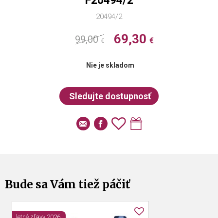
F20494/2
20494/2
69,30
99,00
€
€
Nie je skladom
Bude sa Vám tiež páčiť
letné zľavy 2026