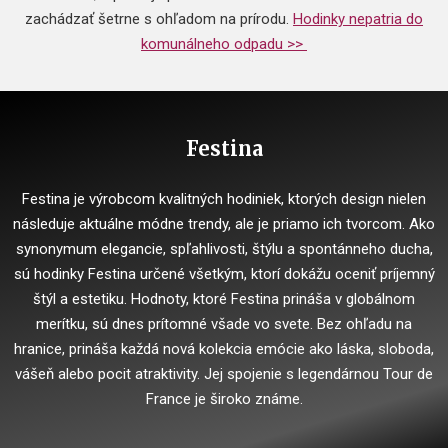
zachádzať šetrne s ohľadom na prírodu.
Hodinky nepatria do
komunálneho odpadu >>
Festina
Festina je výrobcom kvalitných hodiniek, ktorých design nielen
následuje aktuálne módne trendy, ale je priamo ich tvorcom. Ako
synonymum elegancie, spľahlivosti, štýlu a spontánneho ducha,
sú hodinky Festina určené všetkým, ktorí dokážu oceniť príjemný
štýl a estetiku. Hodnoty, ktoré Festina prináša v globálnom
merítku, sú dnes prítomné všade vo svete. Bez ohľadu na
hranice, prináša každá nová kolekcia emócie ako láska, sloboda,
vášeň alebo pocit atraktivity. Jej spojenie s legendárnou Tour de
France je široko známe.