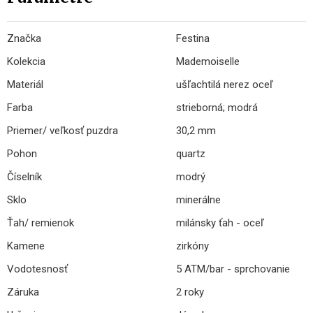
Značka
Festina
Kolekcia
Mademoiselle
Materiál
ušľachtilá nerez oceľ
Farba
strieborná; modrá
Priemer/ veľkosť puzdra
30,2 mm
Pohon
quartz
Číselník
modrý
Sklo
minerálne
Ťah/ remienok
milánsky ťah - oceľ
Kamene
zirkóny
Vodotesnosť
5 ATM/bar - sprchovanie
Záruka
2 roky