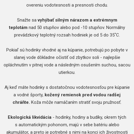
overeniu vodotesnosti a presnosti chodu.
Snažte sa
vyhýbať silným nárazom a extrémnym
teplotám
nad 50 stupňov alebo pod -10 stupňov. Normálny
prevádzkový teplotný rozsah hodiniek je od 5 do 35˚C.
Pokiaľ sú hodinky vhodné aj na kúpanie, potrebujú po pobyte v
slanej vode dôkladne očistiť od zbytkov soli - najlepšie
opláchnutím v pitnej vode a následným osušením suchou, sacou
utierkou.
Aj keď máte hodinky s dostatočnou vodotesnosťou pre kúpanie
a vodné športy,
kožený remienok pred vodou radšej
chráňte.
Koža môže namáčaním stratiť svoju pružnosť.
Ekologická likvidácia
- hodinky, hodiny a budíky, okrem tých
s automatickým pohonom, majú v sebe batériu alebo
akumulátor, a preto je potrebné s nimi na konci ich živostnosti