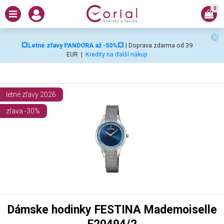
0
💥Letné zľavy PANDORA až -50%💥
| Doprava zdarma od 39
EUR
|
Kredity na ďalší nákup
letné zľavy 2026
zľava -30%
Dámske hodinky FESTINA Mademoiselle