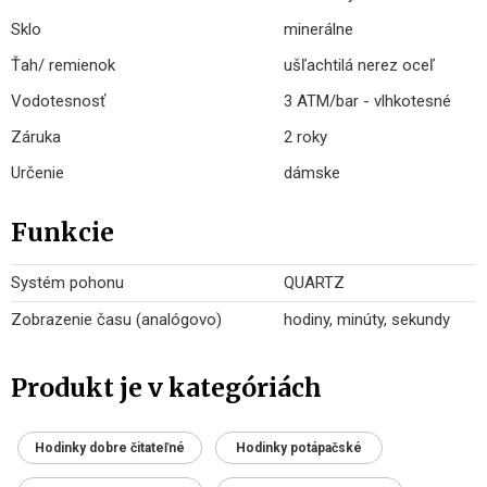
Sklo
minerálne
Ťah/ remienok
ušľachtilá nerez oceľ
Vodotesnosť
3 ATM/bar - vlhkotesné
Záruka
2 roky
Určenie
dámske
Funkcie
Systém pohonu
QUARTZ
Zobrazenie času (analógovo)
hodiny, minúty, sekundy
Produkt je v kategóriách
Hodinky dobre čitateľné
Hodinky potápačské