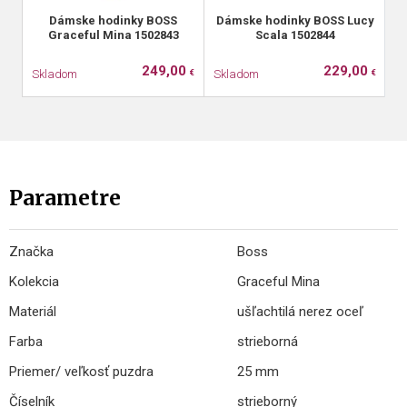
Dámske hodinky BOSS
Dámske hodinky BOSS Lucy
D
Graceful Mina 1502843
Scala 1502844
249,00
229,00
Skladom
Skladom
S
€
€
Parametre
Značka
Boss
Kolekcia
Graceful Mina
Materiál
ušľachtilá nerez oceľ
Farba
strieborná
Priemer/ veľkosť puzdra
25 mm
Číselník
strieborný