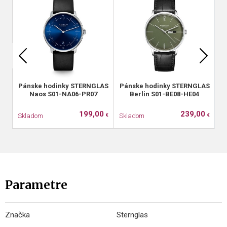
Pánske hodinky STERNGLAS
Pánske hodinky STERNGLAS
P
Naos S01-NA06-PR07
Berlin S01-BE08-HE04
N
199,00
239,00
Skladom
Skladom
S
€
€
Parametre
Značka
Sternglas