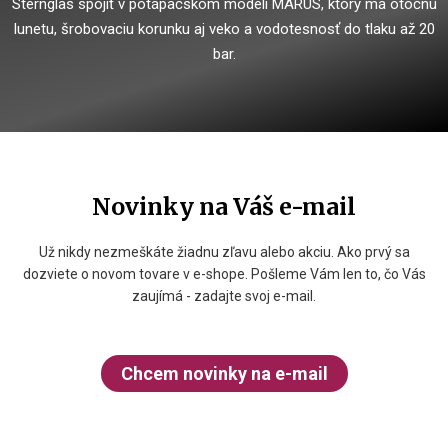
Sternglas spojiť v potápačskom modeli MARUS, ktorý má otočnú
lunetu, šrobovaciu korunku aj veko a vodotesnosť do tlaku až 20
bar.
Novinky na Váš e-mail
Už nikdy nezmeškáte žiadnu zľavu alebo akciu. Ako prvý sa
dozviete o novom tovare v e-shope. Pošleme Vám len to, čo Vás
zaujímá - zadajte svoj e-mail.
Chcem novinky na e-mail