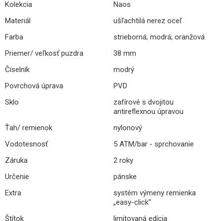
Kolekcia
Naos
Materiál
ušľachtilá nerez oceľ
Farba
strieborná; modrá; oranžová
Priemer/ veľkosť puzdra
38 mm
Číselník
modrý
Povrchová úprava
PVD
Sklo
zafírové s dvojitou
antireflexnou úpravou
Ťah/ remienok
nylonový
Vodotesnosť
5 ATM/bar - sprchovanie
Záruka
2 roky
Určenie
pánske
Extra
systém výmeny remienka
„easy-click“
Štítok
limitovaná edícia