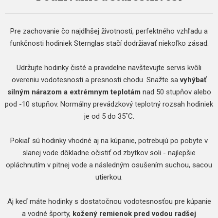
Pre zachovanie čo najdlhšej životnosti, perfektného vzhľadu a
funkčnosti hodiniek Sternglas stačí dodržiavať niekoľko zásad.
Udržujte hodinky čisté a pravidelne navštevujte servis kvôli
overeniu vodotesnosti a presnosti chodu. Snažte sa
vyhýbať
silným nárazom a extrémnym teplotám
nad 50 stupňov alebo
pod -10 stupňov. Normálny prevádzkový teplotný rozsah hodiniek
je od 5 do 35˚C.
Pokiaľ sú hodinky vhodné aj na kúpanie, potrebujú po pobyte v
slanej vode dôkladne očistiť od zbytkov soli - najlepšie
opláchnutím v pitnej vode a následným osušením suchou, sacou
utierkou.
Aj keď máte hodinky s dostatočnou vodotesnosťou pre kúpanie
a vodné športy,
kožený remienok pred vodou radšej