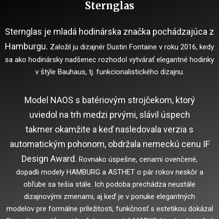
Sternglas
Sternglas je mladá hodinárska značka pochádzajúca z
Hamburgu.
Založil ju dizajnér Dustin Fontaine v roku 2016, kedy
sa ako hodinársky nadšenec rozhodol vytvárať elegantné hodinky
v štýle Bauhaus, tj. funkcionalistického dizajnu.
Model NAOS s batériovým strojčekom, ktorý
uviedol na trh medzi prvými, slávil úspech
takmer okamžite a keď nasledovala verzia s
automatickým pohonom, obdržala nemeckú cenu IF
Design Award.
Rovnako úspešne, cenami ovenčené,
dopadli modely HAMBURG a ASTHET o pár rokov neskôr a
obľube sa tešia stále.
Ich podoba prechádza neustále
dizajnovými zmenami, aj keď je v ponuke elegantných
modelov pre formálne príležitosti, funkčnosť s estetikou dokázal