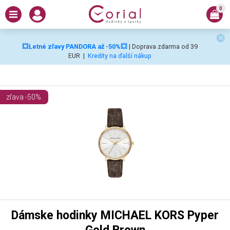
0
💥Letné zľavy PANDORA až -50%💥
| Doprava zdarma od 39
EUR
|
Kredity na ďalší nákup
zľava -50%
Dámske hodinky MICHAEL KORS Pyper