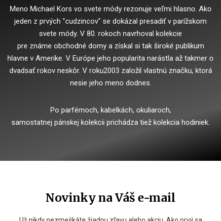
Meno Michael Kors vo svete módy rezonuje veľmi hlasno. Ako
jeden z prvých "cudzincov" se dokázal presadiť v parížskom
svete módy. V 80. rokoch navrhoval kolekcie
pre známe obchodné domy a získal si tak široké publikum
hlavne v Amerike. V Európe jeho popularita narástla až takmer o
dvadsať rokov neskôr. V roku2003 založil vlastnú značku, ktorá
nesie jeho meno dodnes.
Po parfémoch, kabelkách, okuliaroch,
samostatnej pánskej kolekcii prichádza tiež kolekcia hodiniek.
Novinky na Váš e-mail
Už nikdy nezmeškáte žiadnu zľavu alebo akciu. Ako prvý sa