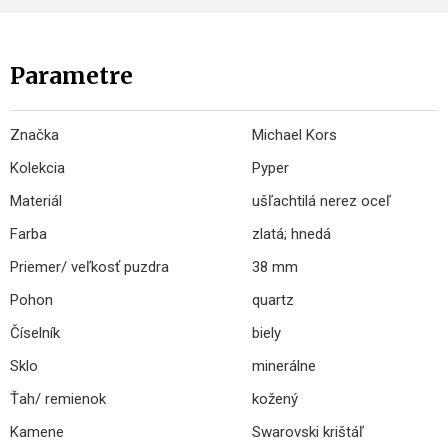
Parametre
Značka
Michael Kors
Kolekcia
Pyper
Materiál
ušľachtilá nerez oceľ
Farba
zlatá; hnedá
Priemer/ veľkosť puzdra
38 mm
Pohon
quartz
Číselník
biely
Sklo
minerálne
Ťah/ remienok
kožený
Kamene
Swarovski krištáľ