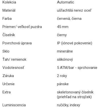
Kolekcia
Automatic
Materiál
ušľachtilá nerez oceľ
Farba
červená; čierna
Priemer/ veľkosť puzdra
45 mm
Číselník
čierny
Povrchová úprava
IP (iónové pokovenie)
Sklo
minerálne
Ťah/ remienok
silikónový
Vodotesnosť
5 ATM/bar - sprchovanie
Záruka
2 roky
Určenie
pánske
Extra
skeletonovaný číselník
(priehľad na strojček)
Luminiscencia
ručičky, indexy