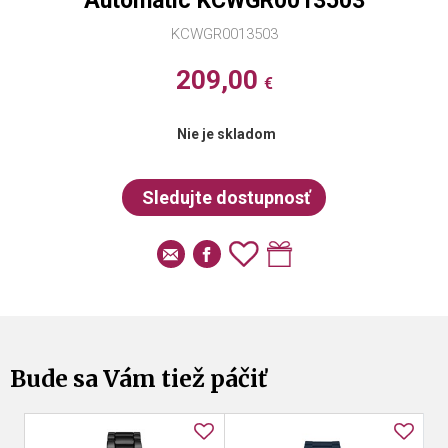
Automatic KCWGR0013503
KCWGR0013503
209,00
€
Nie je skladom
Bude sa Vám tiež páčiť