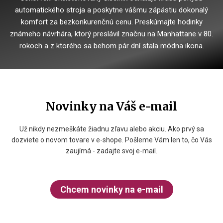
automatického stroja a poskytne vášmu zápästiu dokonalý
komfort za bezkonkurenčnú cenu. Preskúmajte hodinky
známeho návrhára, ktorý preslávil značnu na Manhattane v 80.
rokoch a z ktorého sa behom pár dní stala módna ikona.
Novinky na Váš e-mail
Už nikdy nezmeškáte žiadnu zľavu alebo akciu. Ako prvý sa
dozviete o novom tovare v e-shope. Pošleme Vám len to, čo Vás
zaujímá - zadajte svoj e-mail.
Chcem novinky na e-mail