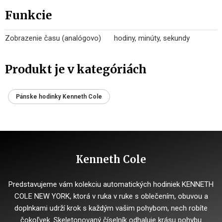
Funkcie
Zobrazenie času (analógovo)
hodiny, minúty, sekundy
Produkt je v kategóriách
Pánske hodinky Kenneth Cole
Kenneth Cole
Predstavujeme vám kolekciu automatických hodiniek KENNETH
COLE NEW YORK, ktorá v ruka v ruke s oblečením, obuvou a
doplnkami udrží krok s každým vašim pohybom, nech robíte
čokoľvek. Skeletonovaný číselník odhaluje krásu pohybu