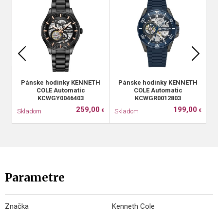
Pánske hodinky KENNETH
Pánske hodinky KENNETH
COLE Automatic
COLE Automatic
KCWGY0046403
KCWGR0012803
259,00
199,00
Skladom
Skladom
S
€
€
Parametre
Značka
Kenneth Cole