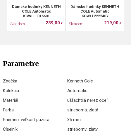
Dámske hodinky KENNETH
Dámske hodinky KENNETH
COLE Automatic
COLE Automatic
KCWLL0016601
KCWLL2222407
239,00
219,00
Skladom
Skladom
S
€
€
Parametre
Značka
Kenneth Cole
Kolekcia
Automatic
Materiál
ušľachtilá nerez oceľ
Farba
strieborná; zlatá
Priemer/ veľkosť puzdra
36 mm
Číselník
strieborný; zlatý