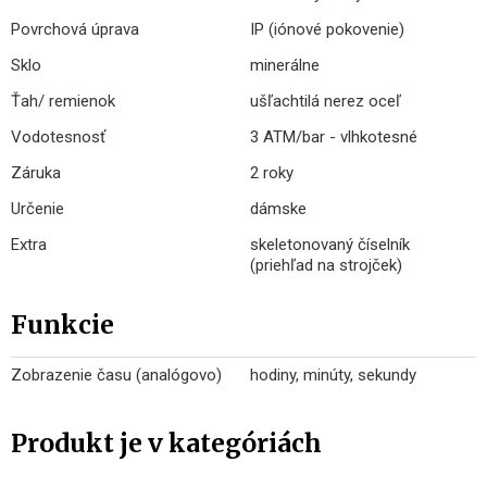
Povrchová úprava
IP (iónové pokovenie)
Sklo
minerálne
Ťah/ remienok
ušľachtilá nerez oceľ
Vodotesnosť
3 ATM/bar - vlhkotesné
Záruka
2 roky
Určenie
dámske
Extra
skeletonovaný číselník
(priehľad na strojček)
Funkcie
Zobrazenie času (analógovo)
hodiny, minúty, sekundy
Produkt je v kategóriách