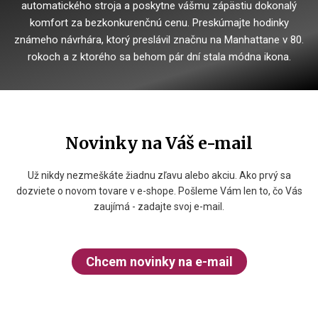
automatického stroja a poskytne vášmu zápästiu dokonalý
komfort za bezkonkurenčnú cenu. Preskúmajte hodinky
známeho návrhára, ktorý preslávil značnu na Manhattane v 80.
rokoch a z ktorého sa behom pár dní stala módna ikona.
Novinky na Váš e-mail
Už nikdy nezmeškáte žiadnu zľavu alebo akciu. Ako prvý sa
dozviete o novom tovare v e-shope. Pošleme Vám len to, čo Vás
zaujímá - zadajte svoj e-mail.
Chcem novinky na e-mail