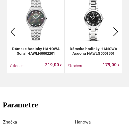
Dámske hodinky HANOWA
Dámske hodinky HANOWA
Soral HAWLH0002201
Ascona HAWLG0001501
219,00
179,00
Skladom
Skladom
S
€
€
Parametre
Značka
Hanowa