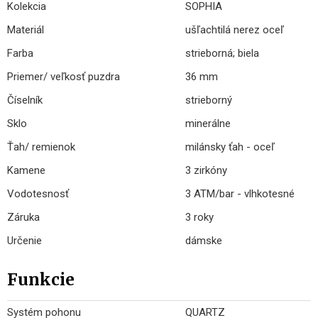
Kolekcia
SOPHIA
Materiál
ušľachtilá nerez oceľ
Farba
strieborná; biela
Priemer/ veľkosť puzdra
36 mm
Číselník
strieborný
Sklo
minerálne
Ťah/ remienok
milánsky ťah - oceľ
Kamene
3 zirkóny
Vodotesnosť
3 ATM/bar - vlhkotesné
Záruka
3 roky
Určenie
dámske
Funkcie
Systém pohonu
QUARTZ