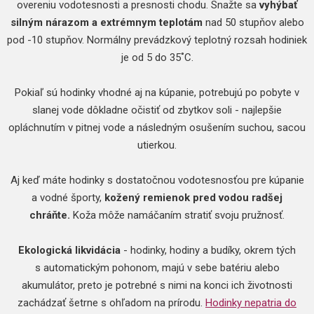
overeniu vodotesnosti a presnosti chodu. Snažte sa
vyhýbať
silným nárazom a extrémnym teplotám
nad 50 stupňov alebo
pod -10 stupňov. Normálny prevádzkový teplotný rozsah hodiniek
je od 5 do 35˚C.
Pokiaľ sú hodinky vhodné aj na kúpanie, potrebujú po pobyte v
slanej vode dôkladne očistiť od zbytkov soli - najlepšie
opláchnutím v pitnej vode a následným osušením suchou, sacou
utierkou.
Aj keď máte hodinky s dostatočnou vodotesnosťou pre kúpanie
a vodné športy,
kožený remienok pred vodou radšej
chráňte.
Koža môže namáčaním stratiť svoju pružnosť.
Ekologická likvidácia
- hodinky, hodiny a budíky, okrem tých
s automatickým pohonom, majú v sebe batériu alebo
akumulátor, preto je potrebné s nimi na konci ich životnosti
zachádzať šetrne s ohľadom na prírodu.
Hodinky nepatria do