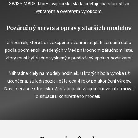
SWISS MADE, ktorý švajčiarska vláda udeľuje iba starostlivo
vybraným a overeným výrobcom.
Pozáručný servis a opravy starších modelov
U hodiniek, ktoré boli zakúpené v zahraničí, platí záručná doba
podľa podmienok uvedených v Medzinárodnom záručnom liste,
ktorý musí byť riadne vyplnený a predložený spolu s hodinkami.
Náhradné diely na modely hodiniek, u ktorých bola výroba už
ukončená, sú k dispozícii ešte cca 4 roky po ukončení výroby.
Naše servisné stredisko Vás v prípade záujmu môže informovať
o situácii u konkrétneho modelu.