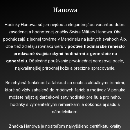
Hanowa
Hodinky Hanowa sú jemnejšou a elegantnejšou variantou dobre
zavedenej a hodnotenej značky Swiss Military Hanowa. Obe
pochádzajú z jednej továrne v Mendirisiu na južných svahoch Álp.
Obe tiež zdieľajú rovnakú vieru v
poctivé hodinárske remeslo
predávané švajčiarskymi hodinármi z generácie na
generáciu.
Dôsledné používanie prvotriednej nerezovej ocele,
najkvalitnejšej prírodnej kože a precízne spracovanie.
Bezchybná funkčnosť a ľahkosť sa snúbi s aktuálnymi trendmi,
ktoré sú vždy zahalené do módnych farieb a motívov. V ponuke
môžete nájsť aj darčekové sety hodiniek pre ňu a pro neho,
hodinky s vymeniteľnými remienkami a dokonca aj sadu s
náhrdelníkom.
Značka Hanowa je nositeľom najvyššieho certifikátu kvality