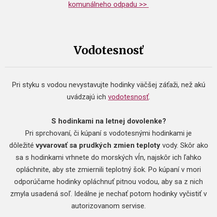
komunálneho odpadu >>
Vodotesnosť
Pri styku s vodou nevystavujte hodinky väčšej záťaži, než akú
uvádzajú ich
vodotesnosť
.
S hodinkami na letnej dovolenke?
Pri sprchovaní, či kúpaní s vodotesnými hodinkami je
dôležité
vyvarovať sa prudkých zmien teploty
vody. Skôr ako
sa s hodinkami vrhnete do morských vĺn, najskôr ich ľahko
opláchnite, aby ste zmiernili teplotný šok. Po kúpaní v mori
odporúčame hodinky opláchnuť pitnou vodou, aby sa z nich
zmyla usadená soľ. Ideálne je nechať potom hodinky vyčistiť v
autorizovanom servise.