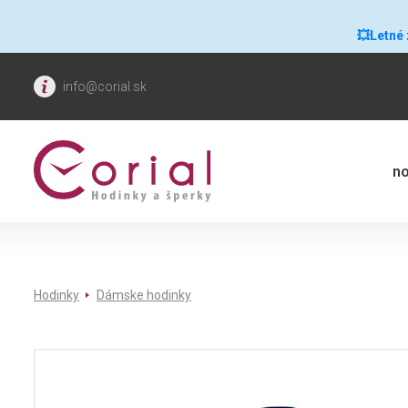
💥Letné
info@corial.sk
no
Hodinky
Dámske hodinky