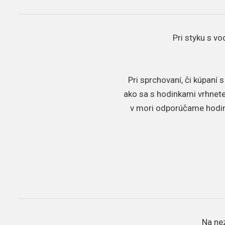
Pri styku s v
Pri sprchovaní, či kúpaní
ako sa s hodinkami vrhnete 
v mori odporúčame hodink
Na ne