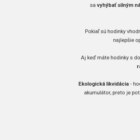
sa
vyhýbať silným 
Pokiaľ sú hodinky vhodn
najlepšie o
Aj keď máte hodinky s d
r
Ekologická likvidácia
- ho
akumulátor, preto je po