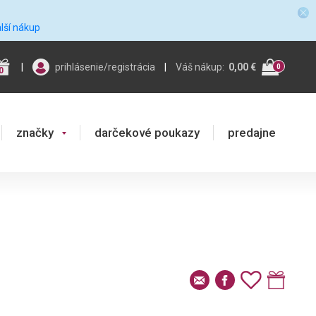
alší nákup
|
prihlásenie/registrácia
|
Váš nákup:
0,00 €
0
0
značky
darčekové poukazy
predajne