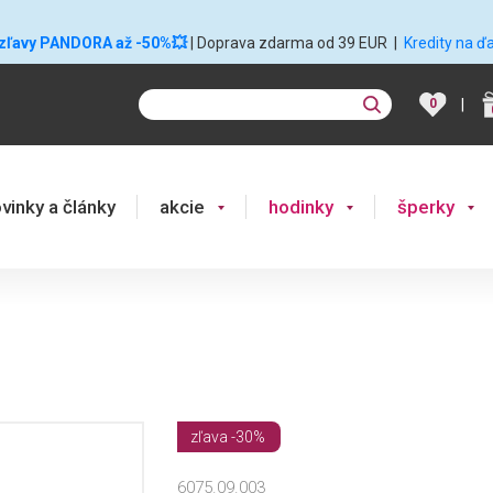
 zľavy PANDORA až -50%💥
| Doprava zdarma od 39 EUR
|
Kredity na ď
|
0
vinky a články
akcie
hodinky
šperky
zľava -30%
6075.09.003