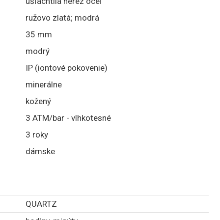
ušľachtilá nerez oceľ
ružovo zlatá; modrá
35 mm
modrý
IP (iontové pokovenie)
minerálne
kožený
3 ATM/bar - vlhkotesné
3 roky
dámske
QUARTZ