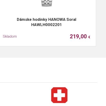
Dámske hodinky HANOWA Soral
HAWLH0002201
219,00
Skladom
S
€