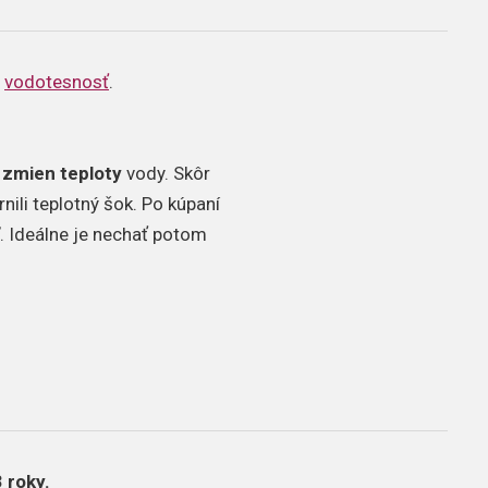
h
vodotesnosť
.
 zmien teploty
vody. Skôr
nili teplotný šok. Po kúpaní
. Ideálne je nechať potom
 roky.