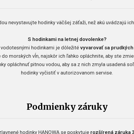
odou nevystavujte hodinky väčšej záťaži, než akú uvádzajú ic
S hodinkami na letnej dovolenke?
 s vodotesnými hodinkami je dôležité
vyvarovať sa prudkých
do morských vĺn, najskôr ich ľahko opláchnite, aby ste zmier
y opláchnuť pitnou vodou, aby sa z nich zmyla usadená soľ
hodinky vyčistiť v autorizovanom servise.
Podmienky záruky
zlavnené hodinky HANOWA se poskytuje
rozšírená záruka 3