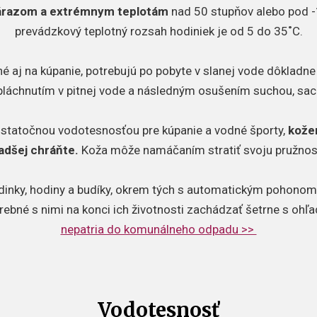
nárazom a extrémnym teplotám
nad 50 stupňov alebo pod -
prevádzkový teplotný rozsah hodiniek je od 5 do 35˚C.
é aj na kúpanie, potrebujú po pobyte v slanej vode dôkladne o
pláchnutím v pitnej vode a následným osušením suchou, sac
ostatočnou vodotesnosťou pre kúpanie a vodné športy,
kože
adšej chráňte.
Koža môže namáčaním stratiť svoju pružnos
dinky, hodiny a budíky, okrem tých s automatickým pohonom,
trebné s nimi na konci ich životnosti zachádzať šetrne s ohľ
nepatria do komunálneho odpadu >>
Vodotesnosť