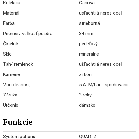
Kolekcia
Canova
Materiál
ušľachtilá nerez oceľ
Farba
strieborná
Priemer/ veľkosť puzdra
34 mm
Číselník
perleťový
Sklo
minerálne
Ťah/ remienok
ušľachtilá nerez oceľ
Kamene
zirkón
Vodotesnosť
5 ATM/bar - sprchovanie
Záruka
3 roky
Určenie
dámske
Funkcie
Systém pohonu
QUARTZ