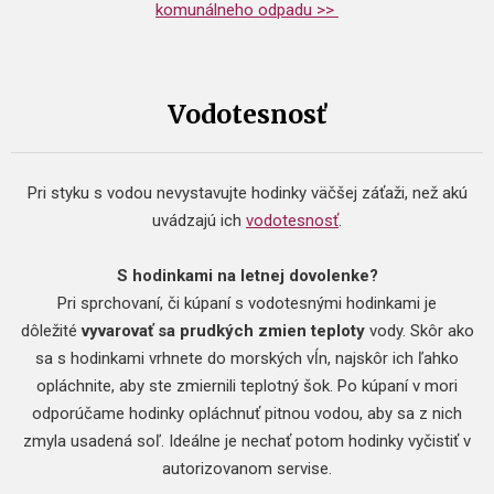
komunálneho odpadu >>
Vodotesnosť
Pri styku s vodou nevystavujte hodinky väčšej záťaži, než akú
uvádzajú ich
vodotesnosť
.
S hodinkami na letnej dovolenke?
Pri sprchovaní, či kúpaní s vodotesnými hodinkami je
dôležité
vyvarovať sa prudkých zmien teploty
vody. Skôr ako
sa s hodinkami vrhnete do morských vĺn, najskôr ich ľahko
opláchnite, aby ste zmiernili teplotný šok. Po kúpaní v mori
odporúčame hodinky opláchnuť pitnou vodou, aby sa z nich
zmyla usadená soľ. Ideálne je nechať potom hodinky vyčistiť v
autorizovanom servise.