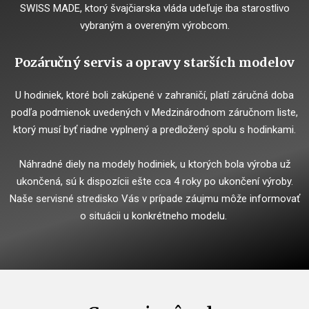
SWISS MADE, ktorý švajčiarska vláda udeľuje iba starostlivo
vybraným a overeným výrobcom.
Pozáručný servis a opravy starších modelov
U hodiniek, ktoré boli zakúpené v zahraničí, platí záručná doba
podľa podmienok uvedených v Medzinárodnom záručnom liste,
ktorý musí byť riadne vyplnený a predložený spolu s hodinkami.
Náhradné diely na modely hodiniek, u ktorých bola výroba už
ukončená, sú k dispozícii ešte cca 4 roky po ukončení výroby.
Naše servisné stredisko Vás v prípade záujmu môže informovať
o situácii u konkrétneho modelu.