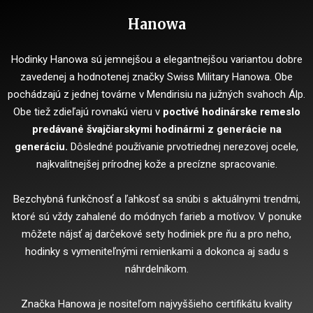
Hanowa
Hodinky Hanowa sú jemnejšou a elegantnejšou variantou dobre
zavedenej a hodnotenej značky Swiss Military Hanowa. Obe
pochádzajú z jednej továrne v Mendirisiu na južných svahoch Álp.
Obe tiež zdieľajú rovnakú vieru v
poctivé hodinárske remeslo
predávané švajčiarskymi hodinármi z generácie na
generáciu.
Dôsledné používanie prvotriednej nerezovej ocele,
najkvalitnejšej prírodnej kože a precízne spracovanie.
Bezchybná funkčnosť a ľahkosť sa snúbi s aktuálnymi trendmi,
ktoré sú vždy zahalené do módnych farieb a motívov. V ponuke
môžete nájsť aj darčekové sety hodiniek pre ňu a pro neho,
hodinky s vymeniteľnými remienkami a dokonca aj sadu s
náhrdelníkom.
Značka Hanowa je nositeľom najvyššieho certifikátu kvality