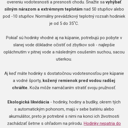
overeniu vodotesnosti a presnosti chodu. Snažte sa
vyhýbať
silným nárazom a extrémnym teplotám
nad 50 stupňov alebo
pod -10 stupňov. Normálny prevádzkový teplotný rozsah hodiniek
je od 5 do 35˚C.
Pokiaľ sú hodinky vhodné aj na kúpanie, potrebujú po pobyte v
slanej vode dôkladne očistiť od zbytkov soli - najlepšie
opláchnutím v pitnej vode a následným osušením suchou, sacou
utierkou.
Aj keď máte hodinky s dostatočnou vodotesnosťou pre kúpanie
a vodné športy,
kožený remienok pred vodou radšej
chráňte.
Koža môže namáčaním stratiť svoju pružnosť.
Ekologická likvidácia
- hodinky, hodiny a budíky, okrem tých
s automatickým pohonom, majú v sebe batériu alebo
akumulátor, preto je potrebné s nimi na konci ich životnosti
zachádzať šetrne s ohľadom na prírodu.
Hodinky nepatria do