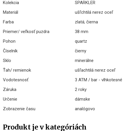
Kolekcia
SPARKLER
Materiál
ušľchtilá nerez oceľ
Farba
zlatá; čierna
Priemer/ veľkosť puzdra
38 mm
Pohon
quartz
Číselník
čierny
Sklo
minerálne
Ťah/ remienok
ušľachtilá nerez oceľ
Vodotesnosť
3 ATM / bar - vlhkotesné
Záruka
2 roky
Určenie
dámske
Zobrazenie času
analógovo
Produkt je v kategóriách