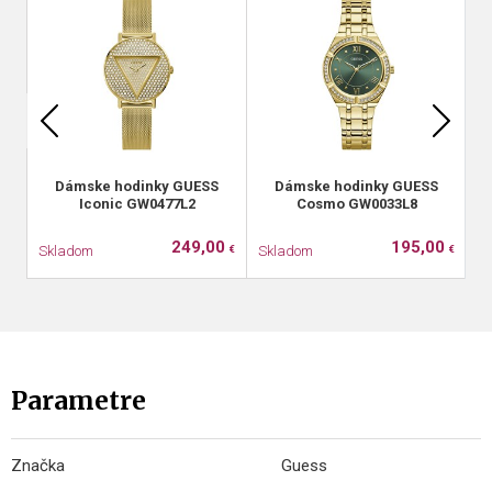
Dámske hodinky GUESS
Dámske hodinky GUESS
D
Iconic GW0477L2
Cosmo GW0033L8
249,00
195,00
Skladom
Skladom
S
€
€
Parametre
Značka
Guess