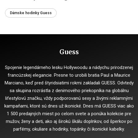
Dámske hodinky Guess
Guess
Spojenie legendárneho lesku Hollywoodu a nádychu prirodzenej
francúzskej elegancie. Presne to urobili bratia Paul a Maurice
Marciano, keď pred štyridsiatimi rokmi zakladali GUESS. Odvtedy
sa skupina rozrástla z denimového priekopníka na globálnu
lifestylovú značku, vždy podporovanú sexy a živými reklamnými
kampaňami, ktoré sú dnes už ikonické. Dnes má GUESS viac ako
1 500 predajných miest po celom svete a ponúka kolekcie pre
mužov, ženy a deti, ako aj širokú škálu doplnkov, od šperkov po
parfémy, okuliare a hodinky, topánky či ikonické kabelky.