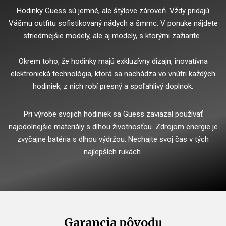
Hodinky Guess sú jemné, ale štýlove zároveň. Vždy pridajú
Vášmu outfitu sofistikovaný nádych a šmrnc. V ponuke nájdete
striedmejšie modely, ale aj modely, s ktorými zažiarite.
Okrem toho, že hodinky majú exkluzívny dizajn, inovatívna
elektronická technológia, ktorá sa nachádza vo vnútri každých
hodiniek, z nich robí presný a spoľahlivý doplnok.
Pri výrobe svojich hodiniek sa Guess zaviazal používať
najodolnejšie materiály s dlhou životnosťou. Zdrojom energie je
zvyčajne batéria s dlhou výdržou. Nechajte svoj čas v tých
najlepších rukách.
Garancia pôvodu