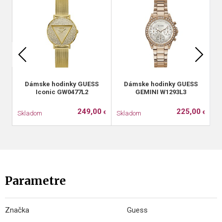
Dámske hodinky GUESS
Dámske hodinky GUESS
Iconic GW0477L2
GEMINI W1293L3
249,00
225,00
Skladom
Skladom
S
€
€
Parametre
Značka
Guess