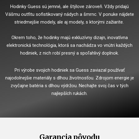
Hodinky Guess sú jemné, ale štýlove zároveň. Vždy pridajú
Vášmu outfitu sofistikovaný nádych a šmrnc. V ponuke nájdete
striedmejšie modely, ale aj modely, s ktorými zažiarite.
Okrem toho, že hodinky majú exkluzívny dizajn, inovatívna
elektronická technológia, ktorá sa nachádza vo vnútri každých
hodiniek, z nich robí presný a spoľahlivý doplnok.
Pri výrobe svojich hodiniek sa Guess zaviazal používať
najodolnejšie materiály s dlhou životnosťou. Zdrojom energie je
zvyčajne batéria s dlhou výdržou. Nechajte svoj čas v tých
najlepších rukách.
Garancia pôvodu