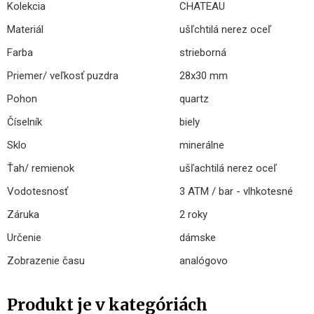
Kolekcia
CHATEAU
Materiál
ušľchtilá nerez oceľ
Farba
strieborná
Priemer/ veľkosť puzdra
28x30 mm
Pohon
quartz
Číselník
biely
Sklo
minerálne
Ťah/ remienok
ušľachtilá nerez oceľ
Vodotesnosť
3 ATM / bar - vlhkotesné
Záruka
2 roky
Určenie
dámske
Zobrazenie času
analógovo
Produkt je v kategóriách