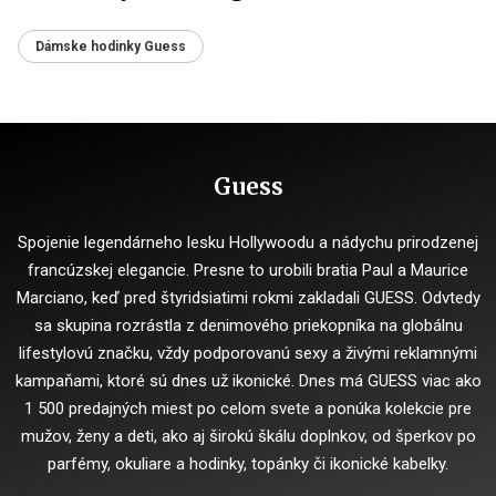
Dámske hodinky Guess
Guess
Spojenie legendárneho lesku Hollywoodu a nádychu prirodzenej
francúzskej elegancie. Presne to urobili bratia Paul a Maurice
Marciano, keď pred štyridsiatimi rokmi zakladali GUESS. Odvtedy
sa skupina rozrástla z denimového priekopníka na globálnu
lifestylovú značku, vždy podporovanú sexy a živými reklamnými
kampaňami, ktoré sú dnes už ikonické. Dnes má GUESS viac ako
1 500 predajných miest po celom svete a ponúka kolekcie pre
mužov, ženy a deti, ako aj širokú škálu doplnkov, od šperkov po
parfémy, okuliare a hodinky, topánky či ikonické kabelky.