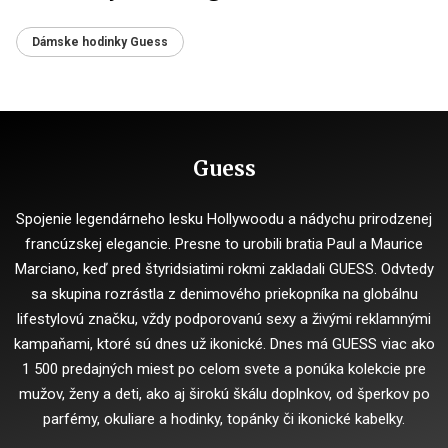
Dámske hodinky Guess
Guess
Spojenie legendárneho lesku Hollywoodu a nádychu prirodzenej
francúzskej elegancie. Presne to urobili bratia Paul a Maurice
Marciano, keď pred štyridsiatimi rokmi zakladali GUESS. Odvtedy
sa skupina rozrástla z denimového priekopníka na globálnu
lifestylovú značku, vždy podporovanú sexy a živými reklamnými
kampaňami, ktoré sú dnes už ikonické. Dnes má GUESS viac ako
1 500 predajných miest po celom svete a ponúka kolekcie pre
mužov, ženy a deti, ako aj širokú škálu doplnkov, od šperkov po
parfémy, okuliare a hodinky, topánky či ikonické kabelky.