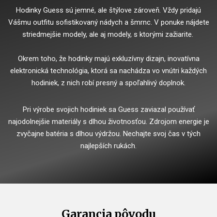
Hodinky Guess sú jemné, ale štýlove zároveň. Vždy pridajú
Vášmu outfitu sofistikovaný nádych a šmrnc. V ponuke nájdete
striedmejšie modely, ale aj modely, s ktorými zažiarite.
Okrem toho, že hodinky majú exkluzívny dizajn, inovatívna
elektronická technológia, ktorá sa nachádza vo vnútri každých
hodiniek, z nich robí presný a spoľahlivý doplnok.
Pri výrobe svojich hodiniek sa Guess zaviazal používať
najodolnejšie materiály s dlhou životnosťou. Zdrojom energie je
zvyčajne batéria s dlhou výdržou. Nechajte svoj čas v tých
najlepších rukách.
Garancia pôvodu