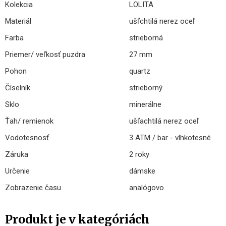
Kolekcia
LOLITA
Materiál
ušľchtilá nerez oceľ
Farba
strieborná
Priemer/ veľkosť puzdra
27 mm
Pohon
quartz
Číselník
strieborný
Sklo
minerálne
Ťah/ remienok
ušľachtilá nerez oceľ
Vodotesnosť
3 ATM / bar - vlhkotesné
Záruka
2 roky
Určenie
dámske
Zobrazenie času
analógovo
Produkt je v kategóriách