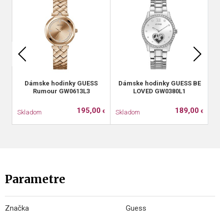
Dámske hodinky GUESS
Dámske hodinky GUESS BE
D
Rumour GW0613L3
LOVED GW0380L1
195,00
189,00
Skladom
Skladom
S
€
€
Parametre
Značka
Guess