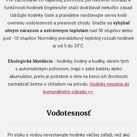
Pre zachovanie čo najdlhšej životnosti, perfektného vzhľadu a
funkčnosti hodiniek Engelsrufer stačí dodržiavať niekoľko zásad.
Udržujte hodinky čisté a pravidelne navštevujte servis kvôli
overeniu vodotesnosti a presnosti chodu. Snažte sa
vyhýbať
silným nárazom a extrémnym teplotám
nad 50 stupňov alebo
pod -10 stupňov. Normálny prevádzkový teplotný rozsah hodiniek
je od 5 do 35˚C.
Ekologická likvidácia
- hodinky, hodiny a budíky, okrem tých
s automatickým pohonom, majú v sebe batériu alebo
akumulátor, preto je potrebné s nimi na konci ich životnosti
zachádzať šetrne s ohľadom na prírodu.
Hodinky nepatria do
komunálneho odpadu >>
Vodotesnosť
Pri styku s vodou nevystavujte hodinky väčšej záťaži, než akú