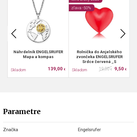
zľava -50%
zľ
Náhrdelník ENGELSRUFER
Rolnička do Anjelského
Mapa a kompas
zvončeka ENGELSRUFER
Srdce červená _S
139,00
9,50
19,00
Skladom
Skladom
S
€
€
€
Parametre
Značka
Engelsrufer