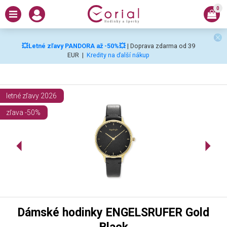
0
💥Letné zľavy PANDORA až -50%💥
| Doprava zdarma od 39
EUR
|
Kredity na ďalší nákup
letné zľavy 2026
zľava -50%
Dámské hodinky ENGELSRUFER Gold