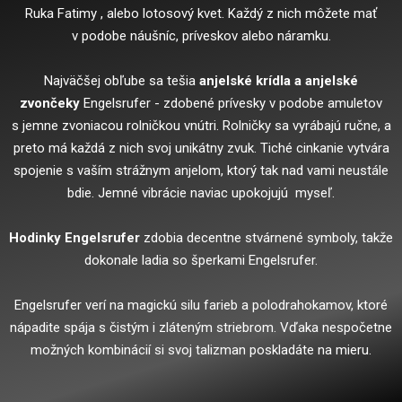
Ruka Fatimy , alebo lotosový kvet. Každý z nich môžete mať
v podobe náušníc, príveskov alebo náramku.
Najväčšej obľube sa tešia
anjelské krídla a anjelské
zvončeky
Engelsrufer - zdobené prívesky v podobe amuletov
s jemne zvoniacou rolničkou vnútri. Rolničky sa vyrábajú ručne, a
preto má každá z nich svoj unikátny zvuk. Tiché cinkanie vytvára
spojenie s vaším strážnym anjelom, ktorý tak nad vami neustále
bdie. Jemné vibrácie naviac upokojujú myseľ.
Hodinky Engelsrufer
zdobia decentne stvárnené symboly, takže
dokonale ladia so šperkami Engelsrufer.
Engelsrufer verí na magickú silu farieb a polodrahokamov, ktoré
nápadite spája s čistým i zláteným striebrom. Vďaka nespočetne
možných kombinácií si svoj talizman poskladáte na mieru.