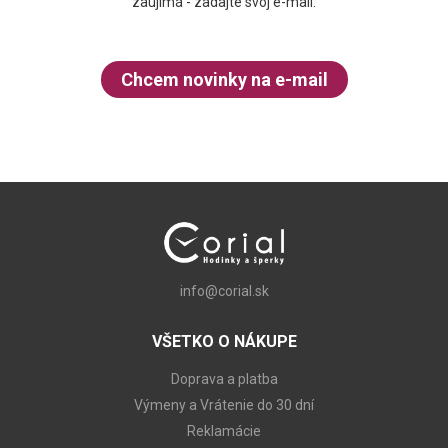
zaujímá - zadajte svoj e-mail.
Chcem novinky na e-mail
info@corial.sk
VŠETKO O NÁKUPE
Doprava a platba
Výmeny a Vrátenie do 30 dní
Reklamácie