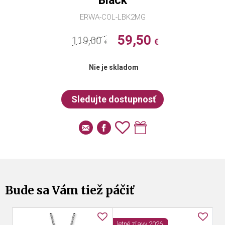
Black
ERWA-COL-LBK2MG
59,50
119,00
€
€
Nie je skladom
Bude sa Vám tiež páčiť
letné zľavy 2026
le