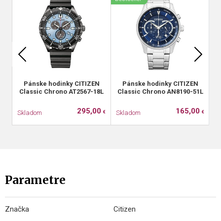
zľ
Pánske hodinky CITIZEN
Pánske hodinky CITIZEN
Classic Chrono AT2567-18L
Classic Chrono AN8190-51L
C
295,00
165,00
Skladom
Skladom
S
€
€
Parametre
Značka
Citizen