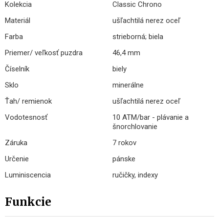
Kolekcia
Classic Chrono
Materiál
ušľachtilá nerez oceľ
Farba
strieborná; biela
Priemer/ veľkosť puzdra
46,4 mm
Číselník
biely
Sklo
minerálne
Ťah/ remienok
ušľachtilá nerez oceľ
Vodotesnosť
10 ATM/bar - plávanie a
šnorchlovanie
Záruka
7 rokov
Určenie
pánske
Luminiscencia
ručičky, indexy
Funkcie