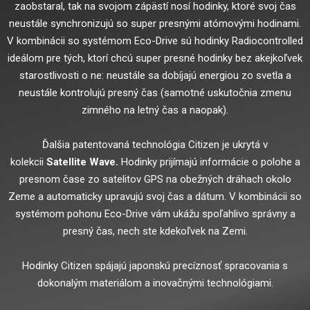
zaobstaral, tak na svojom zápästí nosí hodinky, ktoré svoj čas
neustále synchronizujú so super presnými atómovými hodinami.
V kombinácii so systémom Eco-Drive sú hodinky Radiocontrolled
ideálom pre tých, ktorí chcú super presné hodinky bez akejkoľvek
starostlivosti o ne: neustále sa dobíjajú energiou zo svetla a
neustále kontrolujú presný čas (samotné uskutočnia zmenu
zimného na letný čas a naopak).
Ďalšia patentovaná technológia Citizen je ukrytá v
kolekcii
Satellite Wave.
Hodinky prijímajú informácie o polohe a
presnom čase zo satelitov GPS na obežných dráhach okolo
Zeme a automaticky upravujú svoj čas a dátum. V kombinácii so
systémom pohonu Eco-Drive vám ukážu spoľahlivo správny a
presný čas, nech ste kdekoľvek na Zemi.
Hodinky Citizen spájajú japonskú precíznosť spracovania s
dokonalým materiálom a inovačnými technológiami.