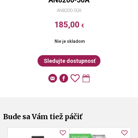
AN8200-50A
AN8200-50A
185,00
€
Nie je skladom
Bude sa Vám tiež páčiť
bestseller
le