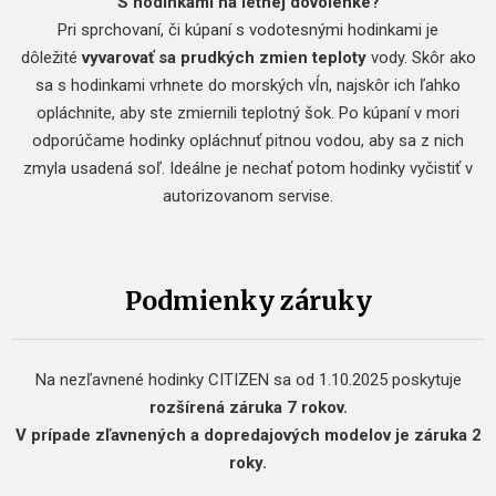
S hodinkami na letnej dovolenke?
Pri sprchovaní, či kúpaní s vodotesnými hodinkami je
dôležité
vyvarovať sa prudkých zmien teploty
vody. Skôr ako
sa s hodinkami vrhnete do morských vĺn, najskôr ich ľahko
opláchnite, aby ste zmiernili teplotný šok. Po kúpaní v mori
odporúčame hodinky opláchnuť pitnou vodou, aby sa z nich
zmyla usadená soľ. Ideálne je nechať potom hodinky vyčistiť v
autorizovanom servise.
Podmienky záruky
Na nezľavnené hodinky CITIZEN sa od 1.10.2025 poskytuje
rozšírená záruka 7 rokov.
V prípade zľavnených a dopredajových modelov je záruka 2
roky.