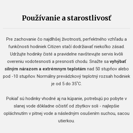
Používanie a starostlivosť
Pre zachovanie čo najdlhšej životnosti, perfektného vzhľadu a
funkčnosti hodiniek Citizen stačí dodržiavať niekoľko zásad.
Udržujte hodinky čisté a pravidelne navštevujte servis kvôli
overeniu vodotesnosti a presnosti chodu. Snažte sa
vyhýbať
silným nárazom a extrémnym teplotám
nad 50 stupňov alebo
pod -10 stupňov. Normálny prevádzkový teplotný rozsah hodiniek
je od 5 do 35˚C.
Pokiaľ sú hodinky vhodné aj na kúpanie, potrebujú po pobyte v
slanej vode dôkladne očistiť od zbytkov soli - najlepšie
opláchnutím v pitnej vode a následným osušením suchou, sacou
utierkou.