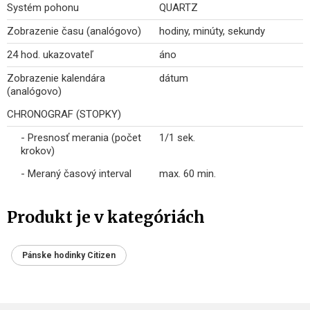
Systém pohonu
QUARTZ
Zobrazenie času (analógovo)
hodiny, minúty, sekundy
24 hod. ukazovateľ
áno
Zobrazenie kalendára
dátum
(analógovo)
CHRONOGRAF (STOPKY)
- Presnosť merania (počet
1/1 sek.
krokov)
- Meraný časový interval
max. 60 min.
Produkt je v kategóriách
Pánske hodinky Citizen