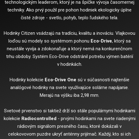
technologickým leaderom, ktorý je na špičke vývoja časomernej
techniky. Ako prvý použil pre pohon hodiniek ekologicky úplne
čisté zdroje - svetlo, pohyb, teplo ľudského tela.
Hodinky Citizen vsádzajú na tradíciu, kvalitu a inováciu. Vlajkovou
loďou sú modely so systémom pohonu
Eco-Drive
, ktorý sa
neustále vyvíja a zdokonaľuje a ktorý nemá na konkurenčnom
trhu obdoby. Systém Eco-Drive odstránil potrebu výmen batérií
v hodinkách.
Hodinky kolekcie
Eco-Drive One
sú v súčasnosti najtenšie
analógové hodinky na svete využívajúce solárne napájanie.
Merajú na výšku iba 2,98 mm.
Svetové prvenstvo si taktiež drží so stále populárnymi hodinkami
kolekcie
Radiocontrolled
- prvými hodinkami na svete riadenými
rádiovým signálom presného času, ktoré dokázali v
celokovovom puzdre ukryť anténny prijímač. Každý, kto si ich